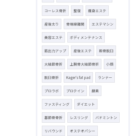
コーレス骨折
整復
痩身エステ
産後太り
骨端線離開
エステマシン
美容エステ
ボディメンテナンス
筋出力アップ
産後エステ
距骨脱臼
大結節骨折
上腕骨大結節骨折
小顔
脱臼骨折
Kager‘s fat pad
ランナー
プロラボ
プロテイン
酵素
ファスティング
ダイエット
基節骨骨折
レスリング
バドミントン
リバウンド
オステオパシー