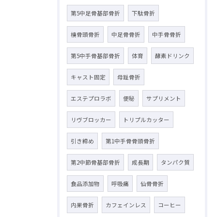
第5中足骨基部骨折
下駄骨折
橈骨頭骨折
中足骨骨折
中手骨骨折
第5中手骨基部骨折
体育
酵素ドリンク
キャスト固定
母趾骨折
エステプロラボ
便秘
サプリメント
リヴブロッカー
トリプルカッター
引き締め
第1中手骨骨頭骨折
第2中節骨基部骨折
成長期
タンパク質
食品添加物
呼吸痛
仙骨骨折
内果骨折
カフェインレス
コーヒー