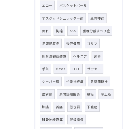
エコー
バスケットボール
オスグッドシュラッター病
坐骨神経
痺れ
拘縮
AKA
腰椎分離すべり症
足底筋膜炎
後脛骨筋
ゴルフ
超音波観察装置
ヘルニア
踵骨
手首
elesas
TFCC
サッカー
シーバー病
坐骨神経痛
足関節捻挫
広背筋
肩関節周囲炎
腱板
棘上筋
膝痛
首痛
巻き肩
下垂足
腓骨神経麻痺
腱板損傷