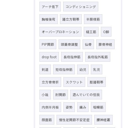
アーチ低下
コンディショニング
胸椎後弯
踵立方靭帯
半膜様筋
オーバープロネーション
縫工筋
O脚
PIP関節
頭蓋骨調整
仙骨
腓骨神経
drop foot
長母指伸筋
長母指外転筋
剣道
短母指伸筋
幼児
乳児
立方骨骨折
スクワット
脛踵靭帯
小趾
肘関節
遊んでいての怪我
内側半月板
姿勢
痛み
咀嚼筋
顔面筋
慢性足関節不安定症
腰神経叢