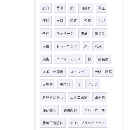
脱臼
背中
腰
肉離れ
矯正
保険
自費
固定
包帯
ケガ
予約
マッサージ
腰痛
肩こり
足首
トレーニング
肩
水泳
馬術
パフォーマンス
膝
成長痛
スポーツ障害
ストレッチ
大腿二頭筋
大鳥居
東糀谷
指
ダンス
肩甲骨はがし
上腕二頭筋
四十肩
保存療法
仙腸関節
バレーボール
膝蓋下脂肪体
カイロプラクティック