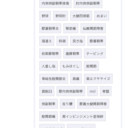
内側側副靭帯損傷
肘内側側副靭帯
野球
野球肘
大腿四頭筋
めまい
膝蓋靭帯炎
臀部痛
仙腸関節障害
寝違え
斜頸
突き指
膝蓋靭帯
前距腓靭帯
踵腓靭帯
テーピング
人差し指
もみほぐし
股関節
単純性股関節炎
肩痛
肩エクササイズ
亜脱臼
膝内側側副靭帯
mcl
骨盤
側副靭帯
反り腰
膝蓋大腿関節障害
股関節痛
肩インピンジメント症候群