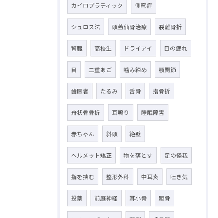
カイロプラティック
側弯症
シュロス法
頭蓋仙骨治療
裂離骨折
腎臓
高校生
ドライアイ
目の疲れ
目
二重あご
噛み締め
顎関節
歯医者
たるみ
舌骨
指骨折
舟状骨骨折
耳鳴り
睡眠障害
赤ちゃん
斜頭
絶壁
ヘルメット矯正
物を落とす
足の怪我
指を挟む
整形外科
中耳炎
吐き気
投薬
前庭神経
耳小骨
距骨