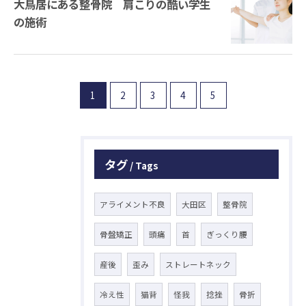
大鳥居にある整骨院 肩こりの酷い学生
の施術
1
2
3
4
5
タグ
Tags
アライメント不良
大田区
整骨院
骨盤矯正
頭痛
首
ぎっくり腰
産後
歪み
ストレートネック
冷え性
猫背
怪我
捻挫
骨折