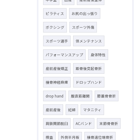
ピラティス
お尻の出っ張り
ボクシング
スポーツ外傷
スポーツ選手
体メンテナンス
パフォーマンスアップ
身体特性
産前産後矯正
距骨後突起骨折
橈骨神経麻痺
ドロップハンド
drop hand
腹直筋離開
膝蓋骨骨折
産前産後
妊婦
マタニティ
肩鎖関節脱臼
ACバンド
末節骨骨折
検査
外側半月板
橈骨遠位端骨折