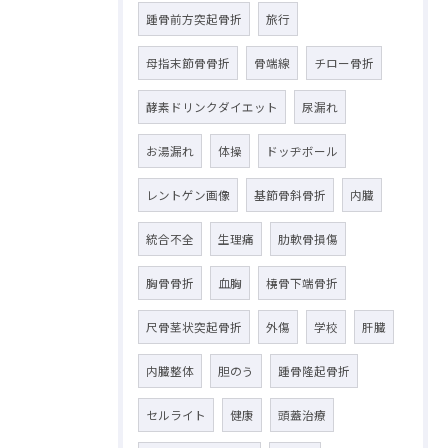
踵骨前方突起骨折
旅行
母指末節骨骨折
骨端線
チロー骨折
酵素ドリンクダイエット
尿漏れ
お湯漏れ
体操
ドッヂボール
レントゲン画像
基節骨斜骨折
内臓
統合不全
生理痛
肋軟骨損傷
胸骨骨折
血胸
橈骨下端骨折
尺骨茎状突起骨折
外傷
学校
肝臓
内臓整体
胆のう
踵骨隆起骨折
セルライト
健康
頭蓋治療