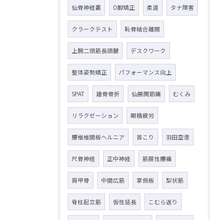
仙骨神経叢
O脚矯正
柔道
タナ障害
クラークテスト
恥骨結合離開
上腕二頭筋長頭腱
デスクワーク
整体姿勢矯正
パフォーマンス向上
SPAT
踵骨骨折
仙腸関節痛
むくみ
リラクゼーション
眼精疲労
腰椎椎間板ヘルニア
首こり
羽田空港
尺骨神経
正中神経
筋膜性腰痛
肩甲骨
中間広筋
掌側板
梨状筋
脊柱起立筋
仮性延長
こむら返り