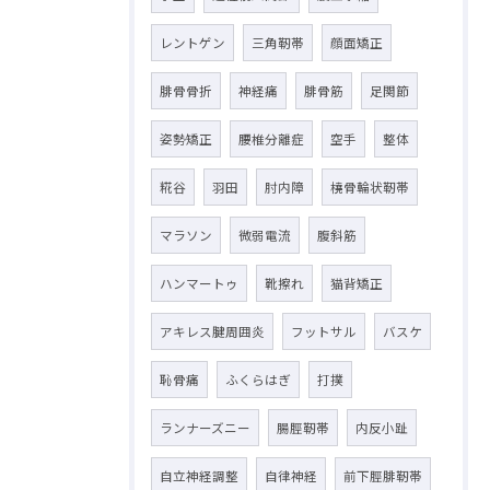
レントゲン
三角靭帯
顔面矯正
腓骨骨折
神経痛
腓骨筋
足関節
姿勢矯正
腰椎分離症
空手
整体
糀谷
羽田
肘内障
橈骨輪状靭帯
マラソン
微弱電流
腹斜筋
ハンマートゥ
靴擦れ
猫背矯正
アキレス腱周囲炎
フットサル
バスケ
恥骨痛
ふくらはぎ
打撲
ランナーズニー
腸脛靭帯
内反小趾
自立神経調整
自律神経
前下脛腓靭帯