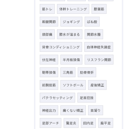
筋トレ
体幹トレーニング
膝窩筋
距腿関節
ジョギング
ばね股
頸部痛
膝水が溜まる
関節水腫
背骨コンディショニング
自律神経失調症
伏在神経
半月板損傷
リスフラン関節
靭帯損傷
三角筋
肋骨骨折
前腕屈筋
ソフトボール
産後矯正
パテラセッティング
足首捻挫
神経出力
痛くない矯正
首凝り
足部アーチ
鵞足炎
回内足
扁平足