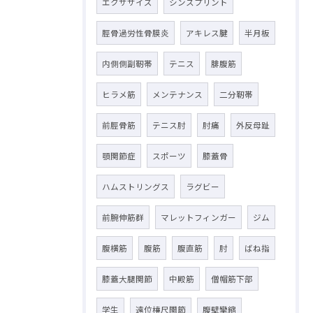
エクササイズ
シンスプリント
脛骨過労性骨膜炎
アキレス腱
半月板
内側側副靭帯
テニス
腓腹筋
ヒラメ筋
メンテナンス
二分靭帯
前脛骨筋
テニス肘
肘痛
外反母趾
顎関節症
スポーツ
膝蓋骨
ハムストリングス
ラグビー
前腕伸筋群
マレットフィンガー
ジム
腹横筋
腹筋
腹直筋
肘
ばね指
膝蓋大腿関節
中殿筋
僧帽筋下部
学生
遠位橈尺関節
腹壁攣縮