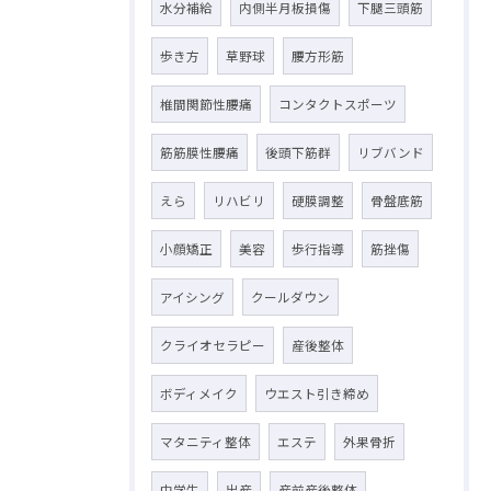
水分補給
内側半月板損傷
下腿三頭筋
歩き方
草野球
腰方形筋
椎間関節性腰痛
コンタクトスポーツ
筋筋膜性腰痛
後頭下筋群
リブバンド
えら
リハビリ
硬膜調整
骨盤底筋
小顔矯正
美容
歩行指導
筋挫傷
アイシング
クールダウン
クライオセラピー
産後整体
ボディメイク
ウエスト引き締め
マタニティ整体
エステ
外果骨折
中学生
出産
産前産後整体