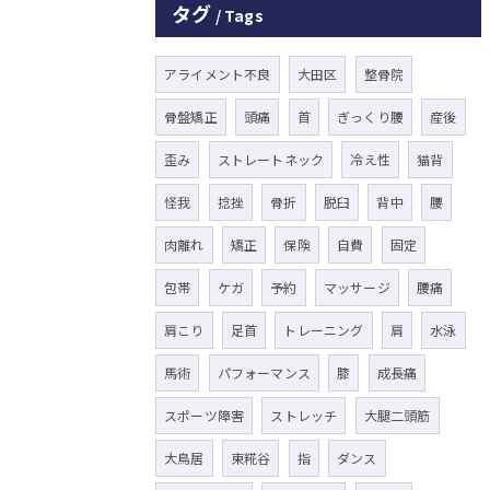
タグ
Tags
アライメント不良
大田区
整骨院
骨盤矯正
頭痛
首
ぎっくり腰
産後
歪み
ストレートネック
冷え性
猫背
怪我
捻挫
骨折
脱臼
背中
腰
肉離れ
矯正
保険
自費
固定
包帯
ケガ
予約
マッサージ
腰痛
肩こり
足首
トレーニング
肩
水泳
馬術
パフォーマンス
膝
成長痛
スポーツ障害
ストレッチ
大腿二頭筋
大鳥居
東糀谷
指
ダンス