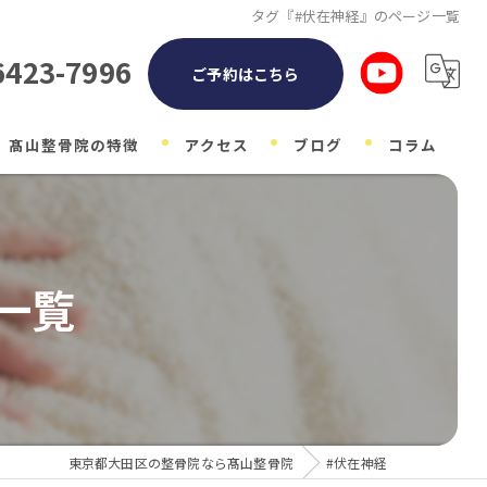
タグ『#伏在神経』のページ一覧
6423-7996
ご予約はこちら
髙山整骨院の特徴
アクセス
ブログ
コラム
整体
自律神経
一覧
子ども
マタニティ
肩こり
東京都大田区の整骨院なら髙山整骨院
#伏在神経