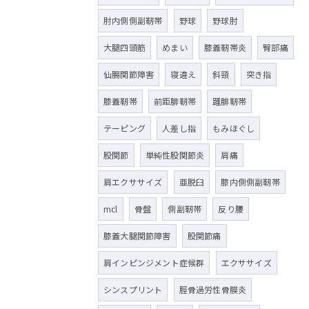
肘内側側副靭帯
野球
野球肘
大腿四頭筋
めまい
膝蓋靭帯炎
臀部痛
仙腸関節障害
寝違え
斜頸
突き指
膝蓋靭帯
前距腓靭帯
踵腓靭帯
テーピング
人差し指
もみほぐし
股関節
単純性股関節炎
肩痛
肩エクササイズ
亜脱臼
膝内側側副靭帯
mcl
骨盤
側副靭帯
反り腰
膝蓋大腿関節障害
股関節痛
肩インピンジメント症候群
エクササイズ
シンスプリント
脛骨過労性骨膜炎