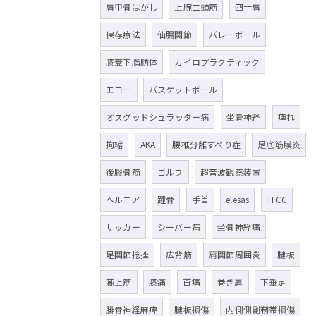
肩甲骨はがし
上腕二頭筋
四十肩
保存療法
仙腸関節
バレーボール
膝蓋下脂肪体
カイロプラクティック
エコー
バスケットボール
オスグッドシュラッター病
坐骨神経
痺れ
拘縮
AKA
腰椎分離すべり症
足底筋膜炎
後脛骨筋
ゴルフ
超音波観察装置
ヘルニア
踵骨
手首
elesas
TFCC
サッカー
シーバー病
坐骨神経痛
足関節捻挫
広背筋
肩関節周囲炎
腱板
棘上筋
膝痛
首痛
巻き肩
下垂足
腓骨神経麻痺
腱板損傷
内側側副靭帯損傷