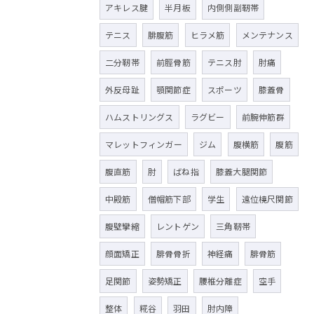
アキレス腱
半月板
内側側副靭帯
テニス
腓腹筋
ヒラメ筋
メンテナンス
二分靭帯
前脛骨筋
テニス肘
肘痛
外反母趾
顎関節症
スポーツ
膝蓋骨
ハムストリングス
ラグビー
前腕伸筋群
マレットフィンガー
ジム
腹横筋
腹筋
腹直筋
肘
ばね指
膝蓋大腿関節
中殿筋
僧帽筋下部
学生
遠位橈尺関節
腹壁攣縮
レントゲン
三角靭帯
顔面矯正
腓骨骨折
神経痛
腓骨筋
足関節
姿勢矯正
腰椎分離症
空手
整体
糀谷
羽田
肘内障