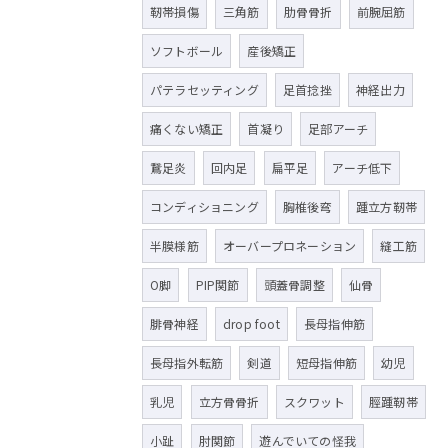
靭帯損傷
三角筋
肋骨骨折
前腕屈筋
ソフトボール
産後矯正
パテラセッティング
足首捻挫
神経出力
痛くない矯正
首凝り
足部アーチ
鵞足炎
回内足
扁平足
アーチ低下
コンディショニング
胸椎後弯
踵立方靭帯
半膜様筋
オーバープロネーション
縫工筋
O脚
PIP関節
頭蓋骨調整
仙骨
腓骨神経
drop foot
長母指伸筋
長母指外転筋
剣道
短母指伸筋
幼児
乳児
立方骨骨折
スクワット
脛踵靭帯
小趾
肘関節
遊んでいての怪我