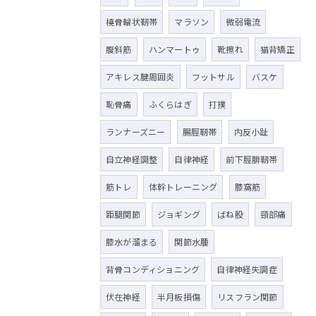
橈骨輪状靭帯
マラソン
微弱電流
腹斜筋
ハンマートゥ
靴擦れ
猫背矯正
アキレス腱周囲炎
フットサル
バスケ
恥骨痛
ふくらはぎ
打撲
ランナーズニー
腸脛靭帯
内反小趾
自立神経調整
自律神経
前下脛腓靭帯
筋トレ
体幹トレーニング
膝窩筋
距腿関節
ジョギング
ばね股
頸部痛
膝水が溜まる
関節水腫
背骨コンディショニング
自律神経失調症
伏在神経
半月板損傷
リスフラン関節