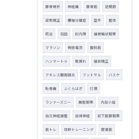
腓骨骨折
神経痛
腓骨筋
足関節
姿勢矯正
腰椎分離症
空手
整体
糀谷
羽田
肘内障
橈骨輪状靭帯
マラソン
微弱電流
腹斜筋
ハンマートゥ
靴擦れ
猫背矯正
アキレス腱周囲炎
フットサル
バスケ
恥骨痛
ふくらはぎ
打撲
ランナーズニー
腸脛靭帯
内反小趾
自立神経調整
自律神経
前下脛腓靭帯
筋トレ
体幹トレーニング
膝窩筋