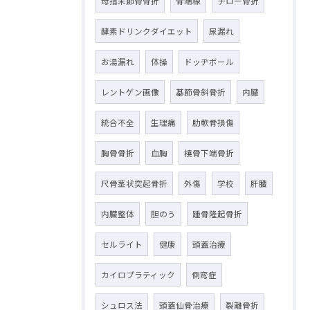
母指末節骨骨折
骨端線
チロー骨折
酵素ドリンクダイエット
尿漏れ
お湯漏れ
体操
ドッヂボール
レントゲン画像
基節骨斜骨折
内臓
統合不全
生理痛
肋軟骨損傷
胸骨骨折
血胸
橈骨下端骨折
尺骨茎状突起骨折
外傷
学校
肝臓
内臓整体
胆のう
踵骨隆起骨折
セルライト
健康
頭蓋治療
カイロプラティック
側弯症
シュロス法
頭蓋仙骨治療
裂離骨折