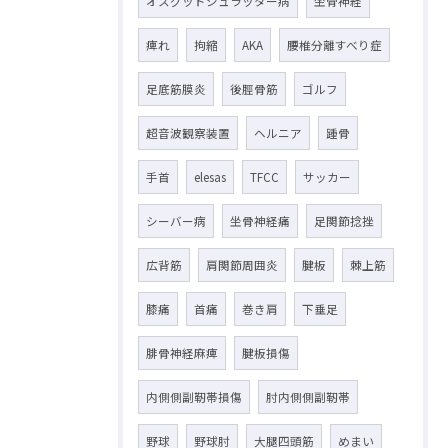
オスグッドシュラッター病
坐骨神経
痺れ
拘縮
AKA
腰椎分離すべり症
足底筋膜炎
後脛骨筋
ゴルフ
超音波観察装置
ヘルニア
踵骨
手首
elesas
TFCC
サッカー
シーバー病
坐骨神経痛
足関節捻挫
広背筋
肩関節周囲炎
腱板
棘上筋
膝痛
首痛
巻き肩
下垂足
腓骨神経麻痺
腱板損傷
内側側副靭帯損傷
肘内側側副靭帯
野球
野球肘
大腿四頭筋
めまい