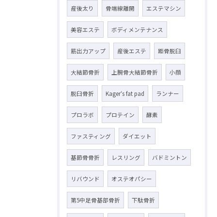
産後太り
骨端線離開
エステマシン
美容エステ
ボディメンテナンス
筋出力アップ
産後エステ
距骨脱臼
大結節骨折
上腕骨大結節骨折
小顔
脱臼骨折
Kager‘s fat pad
ランナー
プロラボ
プロテイン
酵素
ファスティング
ダイエット
基節骨骨折
レスリング
バドミントン
リバウンド
オステオパシー
第5中足骨基部骨折
下駄骨折