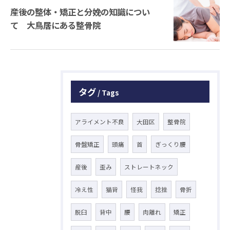
産後の整体・矯正と分娩の知識につい
て 大鳥居にある整骨院
タグ
Tags
アライメント不良
大田区
整骨院
骨盤矯正
頭痛
首
ぎっくり腰
産後
歪み
ストレートネック
冷え性
猫背
怪我
捻挫
骨折
脱臼
背中
腰
肉離れ
矯正