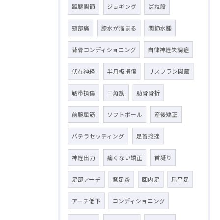
距腿関節
ジョギング
ばね股
頸部痛
膝水が溜まる
関節水腫
背骨コンディショニング
自律神経失調症
伏在神経
半月板損傷
リスフラン関節
靭帯損傷
三角筋
肋骨骨折
前腕屈筋
ソフトボール
産後矯正
パテラセッティング
足首捻挫
神経出力
痛くない矯正
首凝り
足部アーチ
鵞足炎
回内足
扁平足
アーチ低下
コンディショニング