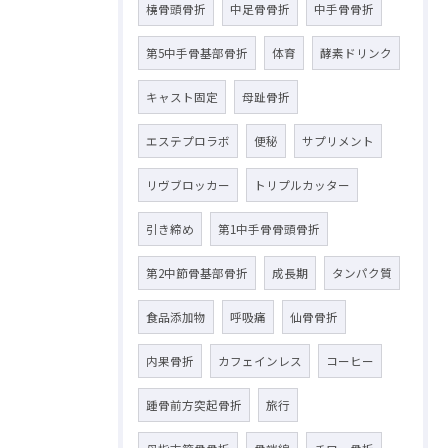
橈骨頭骨折
中足骨骨折
中手骨骨折
第5中手骨基部骨折
体育
酵素ドリンク
キャスト固定
母趾骨折
エステプロラボ
便秘
サプリメント
リヴブロッカー
トリプルカッター
引き締め
第1中手骨骨頭骨折
第2中節骨基部骨折
成長期
タンパク質
食品添加物
呼吸痛
仙骨骨折
内果骨折
カフェインレス
コーヒー
踵骨前方突起骨折
旅行