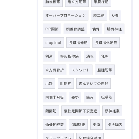
胸椎後弯
踵立方靭帯
半膜様筋
オーバープロネーション
縫工筋
O脚
PIP関節
頭蓋骨調整
仙骨
腓骨神経
drop foot
長母指伸筋
長母指外転筋
剣道
短母指伸筋
幼児
乳児
立方骨骨折
スクワット
脛踵靭帯
小趾
肘関節
遊んでいての怪我
内側半月板
姿勢
痛み
咀嚼筋
顔面筋
慢性足関節不安定症
腰神経叢
仙骨神経叢
O脚矯正
柔道
タナ障害
クラークテスト
恥骨結合離開