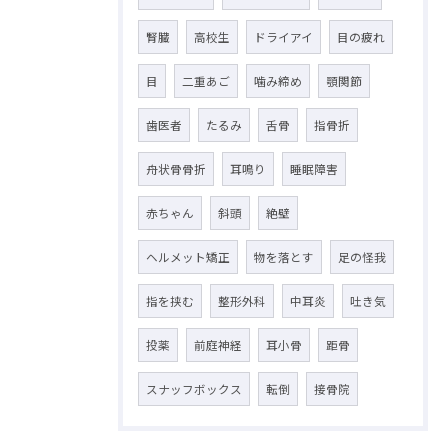
腎臓
高校生
ドライアイ
目の疲れ
目
二重あご
噛み締め
顎関節
歯医者
たるみ
舌骨
指骨折
舟状骨骨折
耳鳴り
睡眠障害
赤ちゃん
斜頭
絶壁
ヘルメット矯正
物を落とす
足の怪我
指を挟む
整形外科
中耳炎
吐き気
投薬
前庭神経
耳小骨
距骨
スナッフボックス
転倒
接骨院