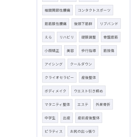
椎間関節性腰痛
コンタクトスポーツ
筋筋膜性腰痛
後頭下筋群
リブバンド
えら
リハビリ
硬膜調整
骨盤底筋
小顔矯正
美容
歩行指導
筋挫傷
アイシング
クールダウン
クライオセラピー
産後整体
ボディメイク
ウエスト引き締め
マタニティ整体
エステ
外果骨折
中学生
出産
産前産後整体
ピラティス
お尻の出っ張り