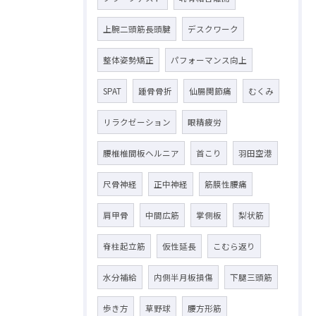
上腕二頭筋長頭腱
デスクワーク
整体姿勢矯正
パフォーマンス向上
SPAT
踵骨骨折
仙腸関節痛
むくみ
リラクゼーション
眼精疲労
腰椎椎間板ヘルニア
首こり
羽田空港
尺骨神経
正中神経
筋膜性腰痛
肩甲骨
中間広筋
掌側板
梨状筋
脊柱起立筋
仮性延長
こむら返り
水分補給
内側半月板損傷
下腿三頭筋
歩き方
草野球
腰方形筋