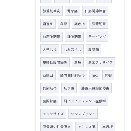
膝蓋靭帯炎
臀部痛
仙腸関節障害
寝違え
斜頸
突き指
膝蓋靭帯
前距腓靭帯
踵腓靭帯
テーピング
人差し指
もみほぐし
股関節
単純性股関節炎
肩痛
肩エクササイズ
亜脱臼
膝内側側副靭帯
mcl
骨盤
側副靭帯
反り腰
膝蓋大腿関節障害
股関節痛
肩インピンジメント症候群
エクササイズ
シンスプリント
脛骨過労性骨膜炎
アキレス腱
半月板