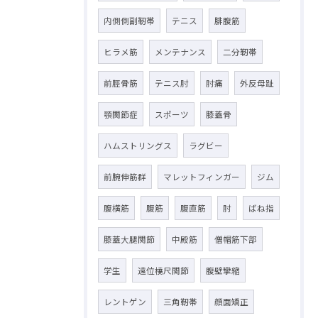
内側側副靭帯
テニス
腓腹筋
ヒラメ筋
メンテナンス
二分靭帯
前脛骨筋
テニス肘
肘痛
外反母趾
顎関節症
スポーツ
膝蓋骨
ハムストリングス
ラグビー
前腕伸筋群
マレットフィンガー
ジム
腹横筋
腹筋
腹直筋
肘
ばね指
膝蓋大腿関節
中殿筋
僧帽筋下部
学生
遠位橈尺関節
腹壁攣縮
レントゲン
三角靭帯
顔面矯正