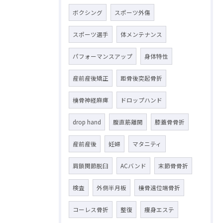
ボクシング
スポーツ外傷
スポーツ選手
体メンテナンス
パフォーマンスアップ
身体特性
産前産後矯正
距骨後突起骨折
橈骨神経麻痺
ドロップハンド
drop hand
腹直筋離開
膝蓋骨骨折
産前産後
妊婦
マタニティ
肩鎖関節脱臼
ACバンド
末節骨骨折
検査
外側半月板
橈骨遠位端骨折
コーレス骨折
整復
痩身エステ