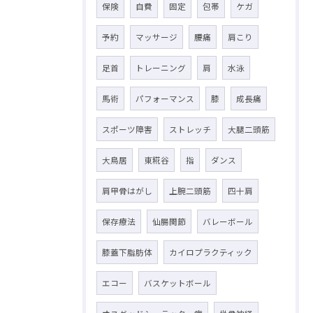
保険
自費
固定
包帯
ケガ
予約
マッサージ
腰痛
肩こり
足首
トレーニング
肩
水泳
馬術
パフォーマンス
膝
成長痛
スポーツ障害
ストレッチ
大腿二頭筋
大鳥居
東糀谷
指
ダンス
肩甲骨はがし
上腕二頭筋
四十肩
保存療法
仙腸関節
バレーボール
膝蓋下脂肪体
カイロプラクティック
エコー
バスケットボール