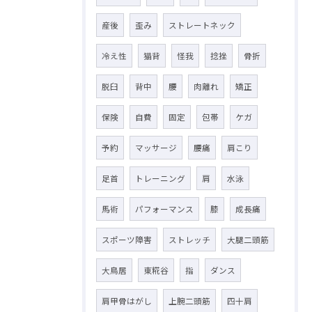
産後
歪み
ストレートネック
冷え性
猫背
怪我
捻挫
骨折
脱臼
背中
腰
肉離れ
矯正
保険
自費
固定
包帯
ケガ
予約
マッサージ
腰痛
肩こり
足首
トレーニング
肩
水泳
馬術
パフォーマンス
膝
成長痛
スポーツ障害
ストレッチ
大腿二頭筋
大鳥居
東糀谷
指
ダンス
肩甲骨はがし
上腕二頭筋
四十肩