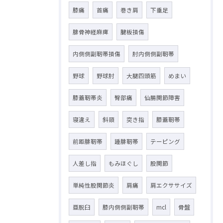
膝痛
首痛
巻き肩
下垂足
腓骨神経麻痺
腱板損傷
内側側副靭帯損傷
肘内側側副靭帯
野球
野球肘
大腿四頭筋
めまい
膝蓋靭帯炎
臀部痛
仙腸関節障害
寝違え
斜頸
突き指
膝蓋靭帯
前距腓靭帯
踵腓靭帯
テーピング
人差し指
もみほぐし
股関節
単純性股関節炎
肩痛
肩エクササイズ
亜脱臼
膝内側側副靭帯
mcl
骨盤