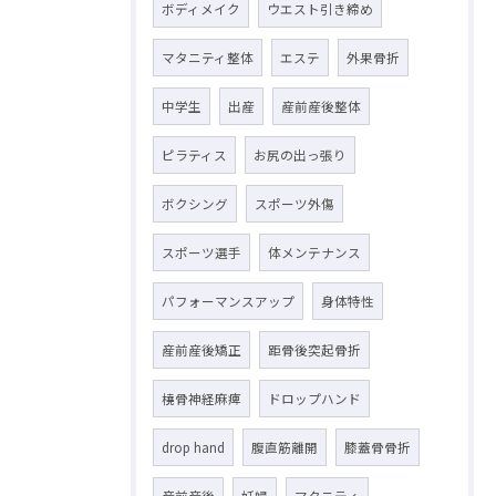
ボディメイク
ウエスト引き締め
マタニティ整体
エステ
外果骨折
中学生
出産
産前産後整体
ピラティス
お尻の出っ張り
ボクシング
スポーツ外傷
スポーツ選手
体メンテナンス
パフォーマンスアップ
身体特性
産前産後矯正
距骨後突起骨折
橈骨神経麻痺
ドロップハンド
drop hand
腹直筋離開
膝蓋骨骨折