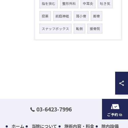
指を挟む
整形外科
中耳炎
吐き気
投薬
前庭神経
耳小骨
距骨
スナッフボックス
転倒
接骨院
03-6423-7996
ご予約
ホーム
当院について
施術内容・料金
院内設備