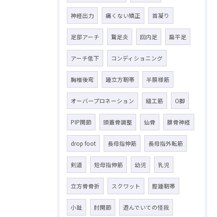
神経出力
痛くない矯正
首凝り
足部アーチ
鵞足炎
回内足
扁平足
アーチ低下
コンディショニング
胸椎後弯
踵立方靭帯
半膜様筋
オーバープロネーション
縫工筋
O脚
PIP関節
頭蓋骨調整
仙骨
腓骨神経
drop foot
長母指伸筋
長母指外転筋
剣道
短母指伸筋
幼児
乳児
立方骨骨折
スクワット
脛踵靭帯
小趾
肘関節
遊んでいての怪我