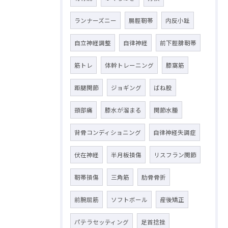
ランナーズニー
腸脛靭帯
内反小趾
自立神経調整
自律神経
前下脛腓靭帯
筋トレ
体幹トレーニング
膝窩筋
距腿関節
ジョギング
ばね股
頸部痛
膝水が溜まる
関節水腫
背骨コンディショニング
自律神経失調症
伏在神経
半月板損傷
リスフラン関節
靭帯損傷
三角筋
肋骨骨折
前腕屈筋
ソフトボール
産後矯正
パテラセッティング
足首捻挫