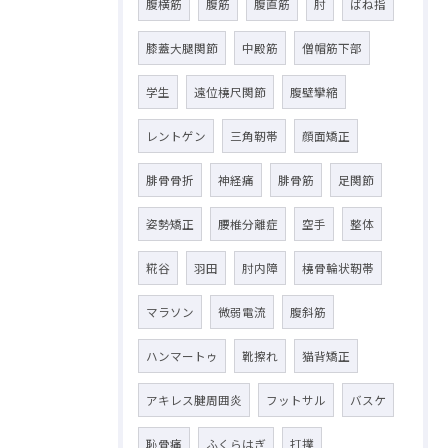
腹横筋
腹筋
腹直筋
肘
ばね指
膝蓋大腿関節
中殿筋
僧帽筋下部
学生
遠位橈尺関節
腹壁攣縮
レントゲン
三角靭帯
顔面矯正
腓骨骨折
神経痛
腓骨筋
足関節
姿勢矯正
腰椎分離症
空手
整体
糀谷
羽田
肘内障
橈骨輪状靭帯
マラソン
微弱電流
腹斜筋
ハンマートゥ
靴擦れ
猫背矯正
アキレス腱周囲炎
フットサル
バスケ
恥骨痛
ふくらはぎ
打撲