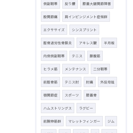
側副靭帯
反り腰
膝蓋大腿関節障害
股関節痛
肩インピンジメント症候群
エクササイズ
シンスプリント
脛骨過労性骨膜炎
アキレス腱
半月板
内側側副靭帯
テニス
腓腹筋
ヒラメ筋
メンテナンス
二分靭帯
前脛骨筋
テニス肘
肘痛
外反母趾
顎関節症
スポーツ
膝蓋骨
ハムストリングス
ラグビー
前腕伸筋群
マレットフィンガー
ジム