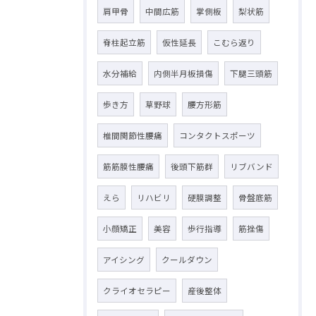
肩甲骨
中間広筋
掌側板
梨状筋
脊柱起立筋
仮性延長
こむら返り
水分補給
内側半月板損傷
下腿三頭筋
歩き方
草野球
腰方形筋
椎間関節性腰痛
コンタクトスポーツ
筋筋膜性腰痛
後頭下筋群
リブバンド
えら
リハビリ
硬膜調整
骨盤底筋
小顔矯正
美容
歩行指導
筋挫傷
アイシング
クールダウン
クライオセラピー
産後整体