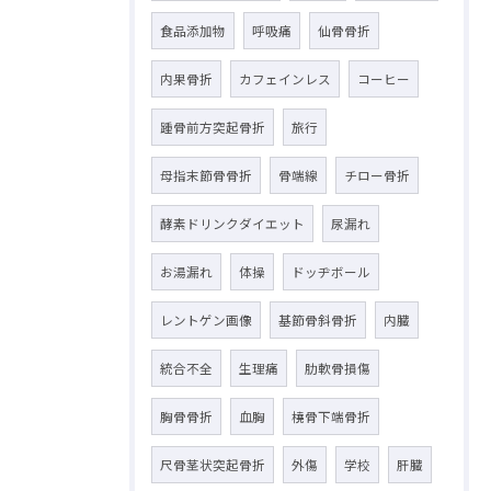
食品添加物
呼吸痛
仙骨骨折
内果骨折
カフェインレス
コーヒー
踵骨前方突起骨折
旅行
母指末節骨骨折
骨端線
チロー骨折
酵素ドリンクダイエット
尿漏れ
お湯漏れ
体操
ドッヂボール
レントゲン画像
基節骨斜骨折
内臓
統合不全
生理痛
肋軟骨損傷
胸骨骨折
血胸
橈骨下端骨折
尺骨茎状突起骨折
外傷
学校
肝臓