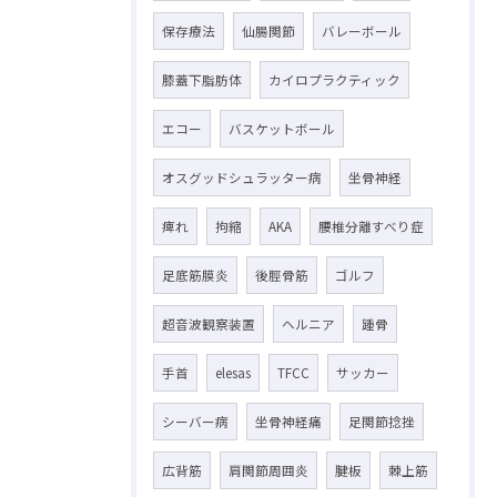
保存療法
仙腸関節
バレーボール
膝蓋下脂肪体
カイロプラクティック
エコー
バスケットボール
オスグッドシュラッター病
坐骨神経
痺れ
拘縮
AKA
腰椎分離すべり症
足底筋膜炎
後脛骨筋
ゴルフ
超音波観察装置
ヘルニア
踵骨
手首
elesas
TFCC
サッカー
シーバー病
坐骨神経痛
足関節捻挫
広背筋
肩関節周囲炎
腱板
棘上筋