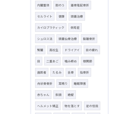
内臓整体
胆のう
踵骨隆起骨折
セルライト
健康
頭蓋治療
カイロプラティック
側弯症
シュロス法
頭蓋仙骨治療
裂離骨折
腎臓
高校生
ドライアイ
目の疲れ
目
二重あご
噛み締め
顎関節
歯医者
たるみ
舌骨
指骨折
舟状骨骨折
耳鳴り
睡眠障害
赤ちゃん
斜頭
絶壁
ヘルメット矯正
物を落とす
足の怪我