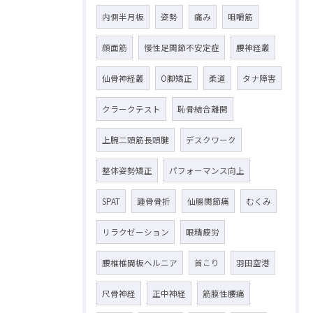
内側半月板
姿勢
痛み
咀嚼筋
顔面筋
慢性足関節不安定症
腰神経叢
仙骨神経叢
O脚矯正
柔道
タナ障害
クラークテスト
恥骨結合離開
上腕二頭筋長頭腱
デスクワーク
整体姿勢矯正
パフォーマンス向上
SPAT
踵骨骨折
仙腸関節痛
むくみ
リラクゼーション
眼精疲労
腰椎椎間板ヘルニア
首こり
羽田空港
尺骨神経
正中神経
筋膜性腰痛