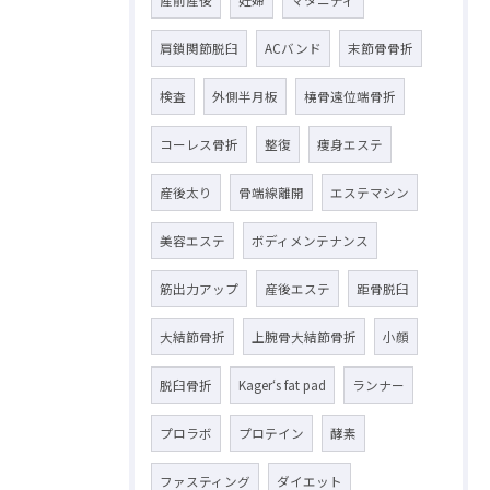
産前産後
妊婦
マタニティ
肩鎖関節脱臼
ACバンド
末節骨骨折
検査
外側半月板
橈骨遠位端骨折
コーレス骨折
整復
痩身エステ
産後太り
骨端線離開
エステマシン
美容エステ
ボディメンテナンス
筋出力アップ
産後エステ
距骨脱臼
大結節骨折
上腕骨大結節骨折
小顔
脱臼骨折
Kager‘s fat pad
ランナー
プロラボ
プロテイン
酵素
ファスティング
ダイエット