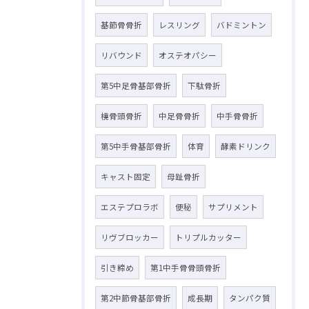
基節骨骨折
レスリング
バドミントン
リバウンド
オステオパシー
第5中足骨基部骨折
下駄骨折
橈骨頭骨折
中足骨骨折
中手骨骨折
第5中手骨基部骨折
体育
酵素ドリンク
キャスト固定
母趾骨折
エステプロラボ
便秘
サプリメント
リヴブロッカー
トリプルカッター
引き締め
第1中手骨骨頭骨折
第2中節骨基部骨折
成長期
タンパク質