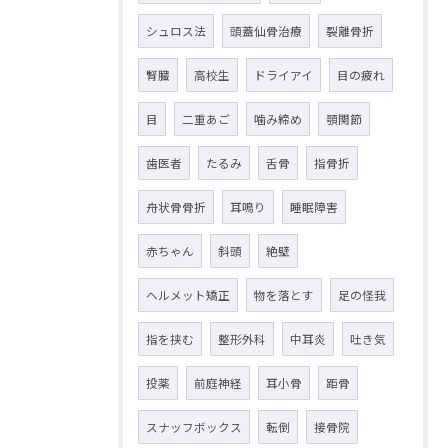
シュロス法
頭蓋仙骨治療
裂離骨折
腎臓
高校生
ドライアイ
目の疲れ
目
二重あご
噛み締め
顎関節
歯医者
たるみ
舌骨
指骨折
舟状骨骨折
耳鳴り
睡眠障害
赤ちゃん
斜頭
絶壁
ヘルメット矯正
物を落とす
足の怪我
指を挟む
整形外科
中耳炎
吐き気
投薬
前庭神経
耳小骨
距骨
スナッフボックス
転倒
接骨院