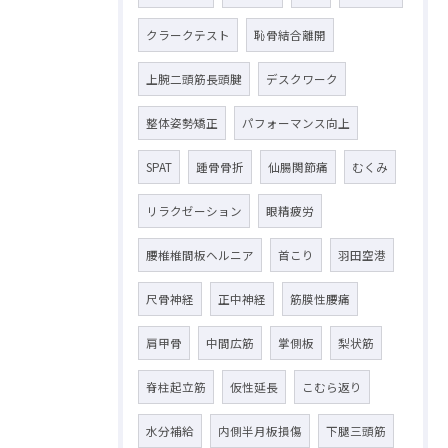
クラークテスト
恥骨結合離開
上腕二頭筋長頭腱
デスクワーク
整体姿勢矯正
パフォーマンス向上
SPAT
踵骨骨折
仙腸関節痛
むくみ
リラクゼーション
眼精疲労
腰椎椎間板ヘルニア
首こり
羽田空港
尺骨神経
正中神経
筋膜性腰痛
肩甲骨
中間広筋
掌側板
梨状筋
脊柱起立筋
仮性延長
こむら返り
水分補給
内側半月板損傷
下腿三頭筋