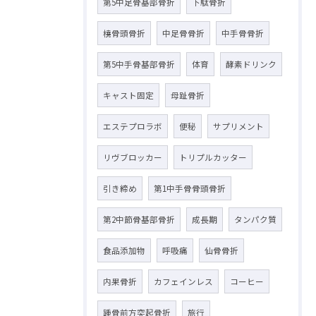
第5中足骨基部骨折
下駄骨折
橈骨頭骨折
中足骨骨折
中手骨骨折
第5中手骨基部骨折
体育
酵素ドリンク
キャスト固定
母趾骨折
エステプロラボ
便秘
サプリメント
リヴブロッカー
トリプルカッター
引き締め
第1中手骨骨頭骨折
第2中節骨基部骨折
成長期
タンパク質
食品添加物
呼吸痛
仙骨骨折
内果骨折
カフェインレス
コーヒー
踵骨前方突起骨折
旅行