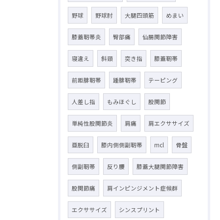
野球
野球肘
大腿四頭筋
めまい
膝蓋靭帯炎
臀部痛
仙腸関節障害
寝違え
斜頸
突き指
膝蓋靭帯
前距腓靭帯
踵腓靭帯
テーピング
人差し指
もみほぐし
股関節
単純性股関節炎
肩痛
肩エクササイズ
亜脱臼
膝内側側副靭帯
mcl
骨盤
側副靭帯
反り腰
膝蓋大腿関節障害
股関節痛
肩インピンジメント症候群
エクササイズ
シンスプリント