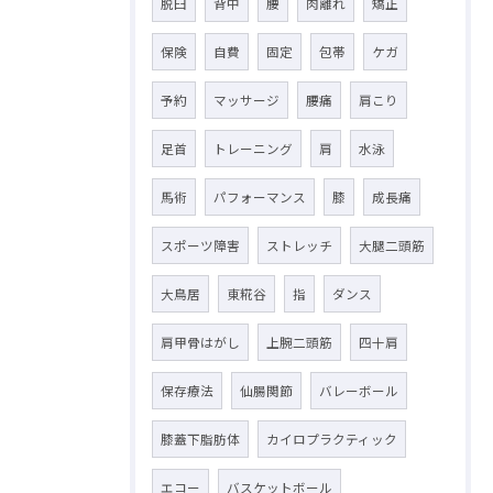
脱臼
背中
腰
肉離れ
矯正
保険
自費
固定
包帯
ケガ
予約
マッサージ
腰痛
肩こり
足首
トレーニング
肩
水泳
馬術
パフォーマンス
膝
成長痛
スポーツ障害
ストレッチ
大腿二頭筋
大鳥居
東糀谷
指
ダンス
肩甲骨はがし
上腕二頭筋
四十肩
保存療法
仙腸関節
バレーボール
膝蓋下脂肪体
カイロプラクティック
エコー
バスケットボール