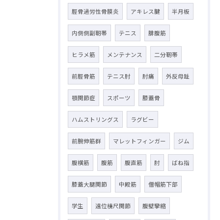
脛骨過労性骨膜炎
アキレス腱
半月板
内側側副靭帯
テニス
腓腹筋
ヒラメ筋
メンテナンス
二分靭帯
前脛骨筋
テニス肘
肘痛
外反母趾
顎関節症
スポーツ
膝蓋骨
ハムストリングス
ラグビー
前腕伸筋群
マレットフィンガー
ジム
腹横筋
腹筋
腹直筋
肘
ばね指
膝蓋大腿関節
中殿筋
僧帽筋下部
学生
遠位橈尺関節
腹壁攣縮