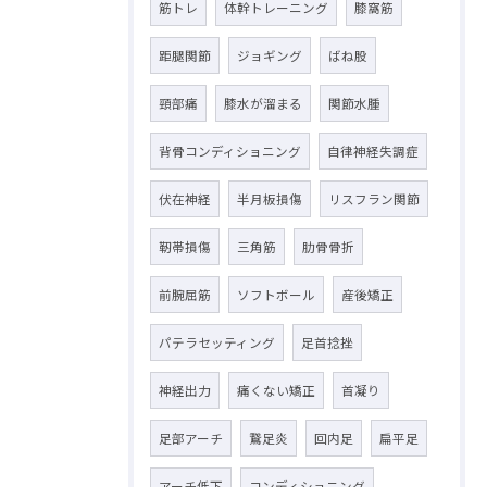
筋トレ
体幹トレーニング
膝窩筋
距腿関節
ジョギング
ばね股
頸部痛
膝水が溜まる
関節水腫
背骨コンディショニング
自律神経失調症
伏在神経
半月板損傷
リスフラン関節
靭帯損傷
三角筋
肋骨骨折
前腕屈筋
ソフトボール
産後矯正
パテラセッティング
足首捻挫
神経出力
痛くない矯正
首凝り
足部アーチ
鵞足炎
回内足
扁平足
アーチ低下
コンディショニング