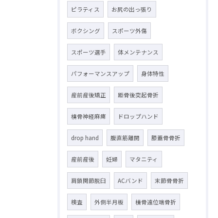
ピラティス
お尻の出っ張り
ボクシング
スポーツ外傷
スポーツ選手
体メンテナンス
パフォーマンスアップ
身体特性
産前産後矯正
距骨後突起骨折
橈骨神経麻痺
ドロップハンド
drop hand
腹直筋離開
膝蓋骨骨折
産前産後
妊婦
マタニティ
肩鎖関節脱臼
ACバンド
末節骨骨折
検査
外側半月板
橈骨遠位端骨折