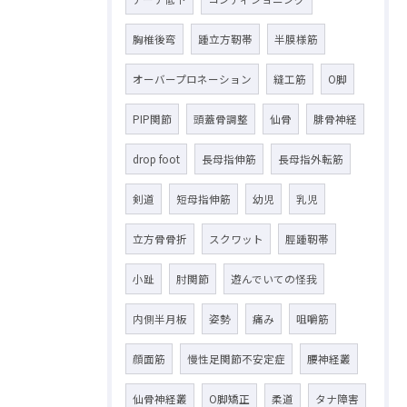
胸椎後弯
踵立方靭帯
半膜様筋
オーバープロネーション
縫工筋
O脚
PIP関節
頭蓋骨調整
仙骨
腓骨神経
drop foot
長母指伸筋
長母指外転筋
剣道
短母指伸筋
幼児
乳児
立方骨骨折
スクワット
脛踵靭帯
小趾
肘関節
遊んでいての怪我
内側半月板
姿勢
痛み
咀嚼筋
顔面筋
慢性足関節不安定症
腰神経叢
仙骨神経叢
O脚矯正
柔道
タナ障害