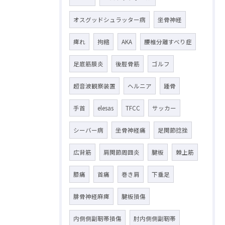
オスグッドシュラッター病
坐骨神経
痺れ
拘縮
AKA
腰椎分離すべり症
足底筋膜炎
後脛骨筋
ゴルフ
超音波観察装置
ヘルニア
踵骨
手首
elesas
TFCC
サッカー
シーバー病
坐骨神経痛
足関節捻挫
広背筋
肩関節周囲炎
腱板
棘上筋
膝痛
首痛
巻き肩
下垂足
腓骨神経麻痺
腱板損傷
内側側副靭帯損傷
肘内側側副靭帯