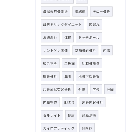
母指末節骨骨折
骨端線
チロー骨折
酵素ドリンクダイエット
尿漏れ
お湯漏れ
体操
ドッヂボール
レントゲン画像
基節骨斜骨折
内臓
統合不全
生理痛
肋軟骨損傷
胸骨骨折
血胸
橈骨下端骨折
尺骨茎状突起骨折
外傷
学校
肝臓
内臓整体
胆のう
踵骨隆起骨折
セルライト
健康
頭蓋治療
カイロプラティック
側弯症