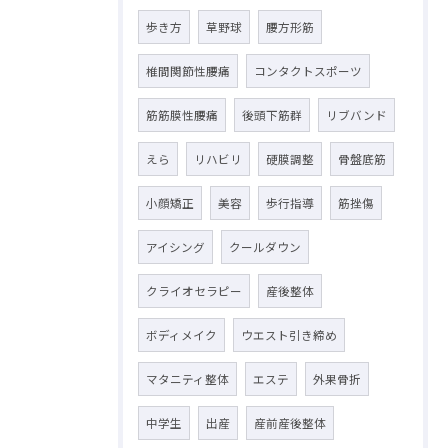
歩き方
草野球
腰方形筋
椎間関節性腰痛
コンタクトスポーツ
筋筋膜性腰痛
後頭下筋群
リブバンド
えら
リハビリ
硬膜調整
骨盤底筋
小顔矯正
美容
歩行指導
筋挫傷
アイシング
クールダウン
クライオセラピー
産後整体
ボディメイク
ウエスト引き締め
マタニティ整体
エステ
外果骨折
中学生
出産
産前産後整体