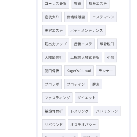
コーレス骨折
整復
痩身エステ
産後太り
骨端線離開
エステマシン
美容エステ
ボディメンテナンス
筋出力アップ
産後エステ
距骨脱臼
大結節骨折
上腕骨大結節骨折
小顔
脱臼骨折
Kager‘s fat pad
ランナー
プロラボ
プロテイン
酵素
ファスティング
ダイエット
基節骨骨折
レスリング
バドミントン
リバウンド
オステオパシー