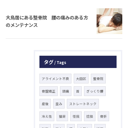
大鳥居にある整骨院 腰の痛みのある方
のメンテナンス
タグ
Tags
アライメント不良
大田区
整骨院
骨盤矯正
頭痛
首
ぎっくり腰
産後
歪み
ストレートネック
冷え性
猫背
怪我
捻挫
骨折