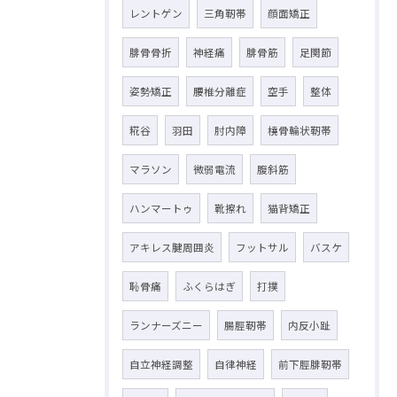
レントゲン
三角靭帯
顔面矯正
腓骨骨折
神経痛
腓骨筋
足関節
姿勢矯正
腰椎分離症
空手
整体
糀谷
羽田
肘内障
橈骨輪状靭帯
マラソン
微弱電流
腹斜筋
ハンマートゥ
靴擦れ
猫背矯正
アキレス腱周囲炎
フットサル
バスケ
恥骨痛
ふくらはぎ
打撲
ランナーズニー
腸脛靭帯
内反小趾
自立神経調整
自律神経
前下脛腓靭帯