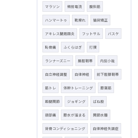
マラソン
微弱電流
腹斜筋
ハンマートゥ
靴擦れ
猫背矯正
アキレス腱周囲炎
フットサル
バスケ
恥骨痛
ふくらはぎ
打撲
ランナーズニー
腸脛靭帯
内反小趾
自立神経調整
自律神経
前下脛腓靭帯
筋トレ
体幹トレーニング
膝窩筋
距腿関節
ジョギング
ばね股
頸部痛
膝水が溜まる
関節水腫
背骨コンディショニング
自律神経失調症