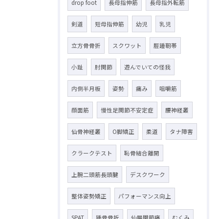
drop foot
長母指伸筋
長母指外転筋
剣道
短母指伸筋
幼児
乳児
立方骨骨折
スクワット
脛踵靭帯
小趾
肘関節
遊んでいての怪我
内側半月板
姿勢
痛み
咀嚼筋
顔面筋
慢性足関節不安定症
腰神経叢
仙骨神経叢
O脚矯正
柔道
タナ障害
クラークテスト
恥骨結合離開
上腕二頭筋長頭腱
デスクワーク
整体姿勢矯正
パフォーマンス向上
SPAT
踵骨骨折
仙腸関節痛
むくみ