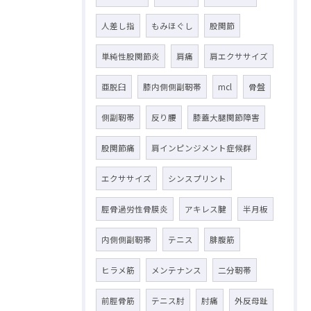
人差し指
もみほぐし
股関節
単純性股関節炎
肩痛
肩エクササイズ
亜脱臼
膝内側側副靭帯
mcl
骨盤
側副靭帯
反り腰
膝蓋大腿関節障害
股関節痛
肩インピンジメント症候群
エクササイズ
シンスプリント
脛骨過労性骨膜炎
アキレス腱
半月板
内側側副靭帯
テニス
腓腹筋
ヒラメ筋
メンテナンス
二分靭帯
前脛骨筋
テニス肘
肘痛
外反母趾