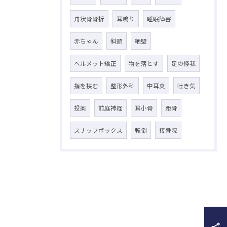
舟状骨骨折
耳鳴り
睡眠障害
赤ちゃん
斜頭
絶壁
ヘルメット矯正
物を落とす
足の怪我
指を挟む
整形外科
中耳炎
吐き気
投薬
前庭神経
耳小骨
距骨
スナッフボックス
転倒
接骨院