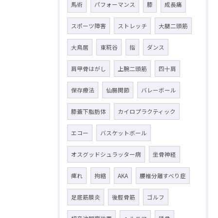
馬術
パフォーマンス
膝
成長痛
スポーツ障害
ストレッチ
大腿二頭筋
大鳥居
東糀谷
指
ダンス
肩甲骨はがし
上腕二頭筋
四十肩
保存療法
仙腸関節
バレーボール
膝蓋下脂肪体
カイロプラクティック
エコー
バスケットボール
オスグッドシュラッター病
坐骨神経
痺れ
拘縮
AKA
腰椎分離すべり症
足底筋膜炎
後脛骨筋
ゴルフ