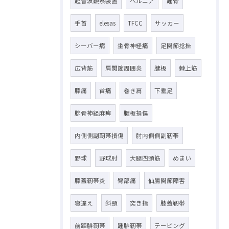
超音波観察装置
ヘルニア
踵骨
手首
elesas
TFCC
サッカー
シーバー病
坐骨神経痛
足関節捻挫
広背筋
肩関節周囲炎
腱板
棘上筋
膝痛
首痛
巻き肩
下垂足
腓骨神経麻痺
腱板損傷
内側側副靭帯損傷
肘内側側副靭帯
野球
野球肘
大腿四頭筋
めまい
膝蓋靭帯炎
臀部痛
仙腸関節障害
寝違え
斜頸
突き指
膝蓋靭帯
前距腓靭帯
踵腓靭帯
テーピング