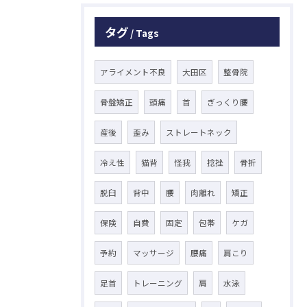
タグ
Tags
アライメント不良
大田区
整骨院
骨盤矯正
頭痛
首
ぎっくり腰
産後
歪み
ストレートネック
冷え性
猫背
怪我
捻挫
骨折
脱臼
背中
腰
肉離れ
矯正
保険
自費
固定
包帯
ケガ
予約
マッサージ
腰痛
肩こり
足首
トレーニング
肩
水泳