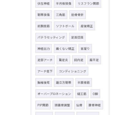
伏在神経
半月板損傷
リスフラン関節
靭帯損傷
三角筋
肋骨骨折
前腕屈筋
ソフトボール
産後矯正
パテラセッティング
足首捻挫
神経出力
痛くない矯正
首凝り
足部アーチ
鵞足炎
回内足
扁平足
アーチ低下
コンディショニング
胸椎後弯
踵立方靭帯
半膜様筋
オーバープロネーション
縫工筋
O脚
PIP関節
頭蓋骨調整
仙骨
腓骨神経