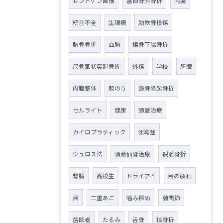
レントゲン画像
基節骨斜骨折
内臓
統合不全
生理痛
肋軟骨損傷
胸骨骨折
血胸
橈骨下端骨折
尺骨茎状突起骨折
外傷
学校
肝臓
内臓整体
胆のう
踵骨隆起骨折
セルライト
健康
頭蓋治療
カイロプラティック
側弯症
シュロス法
頭蓋仙骨治療
裂離骨折
腎臓
高校生
ドライアイ
目の疲れ
目
二重あご
噛み締め
顎関節
歯医者
たるみ
舌骨
指骨折