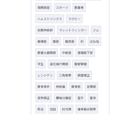
顎関節症
スポーツ
膝蓋骨
ハムストリングス
ラグビー
前腕伸筋群
マレットフィンガー
ジム
腹横筋
腹筋
腹直筋
肘
ばね指
膝蓋大腿関節
中殿筋
僧帽筋下部
学生
遠位橈尺関節
腹壁攣縮
レントゲン
三角靭帯
顔面矯正
腓骨骨折
神経痛
腓骨筋
足関節
姿勢矯正
腰椎分離症
空手
整体
糀谷
羽田
肘内障
橈骨輪状靭帯