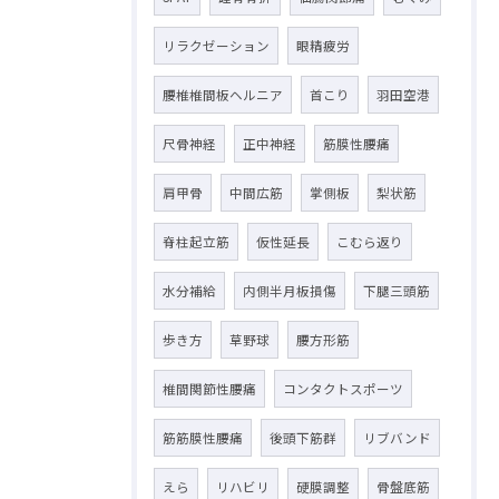
リラクゼーション
眼精疲労
腰椎椎間板ヘルニア
首こり
羽田空港
尺骨神経
正中神経
筋膜性腰痛
肩甲骨
中間広筋
掌側板
梨状筋
脊柱起立筋
仮性延長
こむら返り
水分補給
内側半月板損傷
下腿三頭筋
歩き方
草野球
腰方形筋
椎間関節性腰痛
コンタクトスポーツ
筋筋膜性腰痛
後頭下筋群
リブバンド
えら
リハビリ
硬膜調整
骨盤底筋