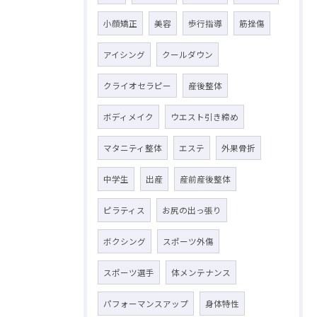
小顔矯正
美容
歩行指導
筋挫傷
アイシング
クールダウン
クライオセラピー
産後整体
ボディメイク
ウエスト引き締め
マタニティ整体
エステ
外果骨折
中学生
出産
産前産後整体
ピラティス
お尻の出っ張り
ボクシング
スポーツ外傷
スポーツ選手
体メンテナンス
パフォーマンスアップ
身体特性