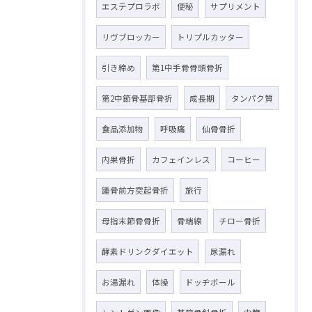
エステプロラボ
便秘
サプリメント
リヴブロッカー
トリプルカッター
引き締め
第1中手骨骨頭骨折
第2中節骨基部骨折
成長期
タンパク質
食品添加物
呼吸痛
仙骨骨折
内果骨折
カフェインレス
コーヒー
踵骨前方突起骨折
旅行
母指末節骨骨折
骨端線
チロー骨折
酵素ドリンクダイエット
尿漏れ
お湯漏れ
体操
ドッヂボール