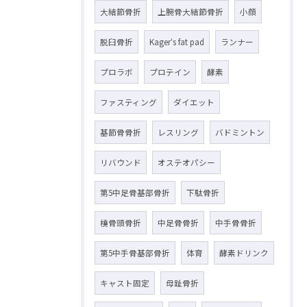
大結節骨折
上腕骨大結節骨折
小顔
脱臼骨折
Kager‘s fat pad
ランナー
プロラボ
プロテイン
酵素
ファスティング
ダイエット
基節骨骨折
レスリング
バドミントン
リバウンド
オステオパシー
第5中足骨基部骨折
下駄骨折
橈骨頭骨折
中足骨骨折
中手骨骨折
第5中手骨基部骨折
体育
酵素ドリンク
キャスト固定
母趾骨折