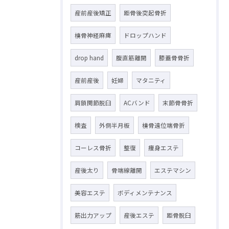
産前産後矯正
距骨後突起骨折
橈骨神経麻痺
ドロップハンド
drop hand
腹直筋離開
膝蓋骨骨折
産前産後
妊婦
マタニティ
肩鎖関節脱臼
ACバンド
末節骨骨折
検査
外側半月板
橈骨遠位端骨折
コーレス骨折
整復
痩身エステ
産後太り
骨端線離開
エステマシン
美容エステ
ボディメンテナンス
筋出力アップ
産後エステ
距骨脱臼