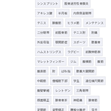
シンスプリント
脛骨過労性骨膜炎
アキレス腱
半月板
内側側副靭帯
テニス
腓腹筋
ヒラメ筋
メンテナンス
二分靭帯
前脛骨筋
テニス肘
肘痛
外反母趾
顎関節症
スポーツ
膝蓋骨
ハムストリングス
ラグビー
前腕伸筋群
マレットフィンガー
ジム
腹横筋
腹筋
腹直筋
肘
ばね指
膝蓋大腿関節
中殿筋
僧帽筋下部
学生
遠位橈尺関節
腹壁攣縮
レントゲン
三角靭帯
顔面矯正
腓骨骨折
神経痛
腓骨筋
足関節
姿勢矯正
腰椎分離症
空手