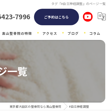
タグ『#自立神経調整』のページ一覧
6423-7996
ご予約はこちら
髙山整骨院の特徴
アクセス
ブログ
コラム
整体
自律神経
ジ一覧
子ども
マタニティ
肩こり
東京都大田区の整骨院なら髙山整骨院
#自立神経調整