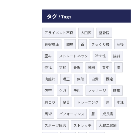
タグ
Tags
アライメント不良
大田区
整骨院
骨盤矯正
頭痛
首
ぎっくり腰
産後
歪み
ストレートネック
冷え性
猫背
怪我
捻挫
骨折
脱臼
背中
腰
肉離れ
矯正
保険
自費
固定
包帯
ケガ
予約
マッサージ
腰痛
肩こり
足首
トレーニング
肩
水泳
馬術
パフォーマンス
膝
成長痛
スポーツ障害
ストレッチ
大腿二頭筋