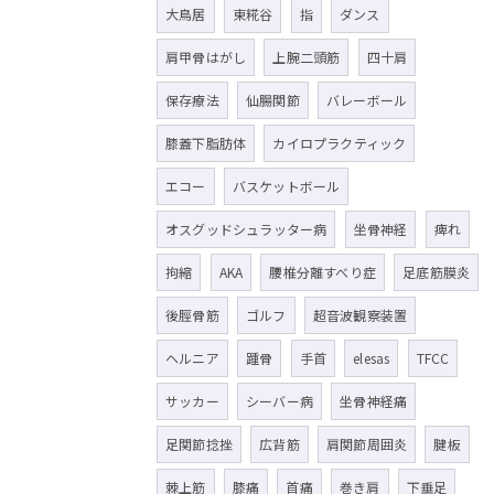
大鳥居
東糀谷
指
ダンス
肩甲骨はがし
上腕二頭筋
四十肩
保存療法
仙腸関節
バレーボール
膝蓋下脂肪体
カイロプラクティック
エコー
バスケットボール
オスグッドシュラッター病
坐骨神経
痺れ
拘縮
AKA
腰椎分離すべり症
足底筋膜炎
後脛骨筋
ゴルフ
超音波観察装置
ヘルニア
踵骨
手首
elesas
TFCC
サッカー
シーバー病
坐骨神経痛
足関節捻挫
広背筋
肩関節周囲炎
腱板
棘上筋
膝痛
首痛
巻き肩
下垂足