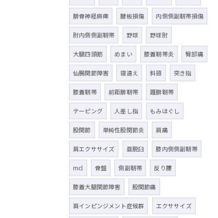
腓骨神経麻痺
腱板損傷
内側側副靭帯損傷
肘内側側副靭帯
野球
野球肘
大腿四頭筋
めまい
膝蓋靭帯炎
臀部痛
仙腸関節障害
寝違え
斜頸
突き指
膝蓋靭帯
前距腓靭帯
踵腓靭帯
テーピング
人差し指
もみほぐし
股関節
単純性股関節炎
肩痛
肩エクササイズ
亜脱臼
膝内側側副靭帯
mcl
骨盤
側副靭帯
反り腰
膝蓋大腿関節障害
股関節痛
肩インピンジメント症候群
エクササイズ