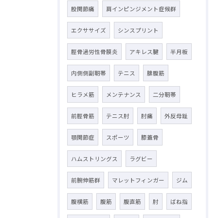
股関節痛
肩インピンジメント症候群
エクササイズ
シンスプリント
脛骨過労性骨膜炎
アキレス腱
半月板
内側側副靭帯
テニス
腓腹筋
ヒラメ筋
メンテナンス
二分靭帯
前脛骨筋
テニス肘
肘痛
外反母趾
顎関節症
スポーツ
膝蓋骨
ハムストリングス
ラグビー
前腕伸筋群
マレットフィンガー
ジム
腹横筋
腹筋
腹直筋
肘
ばね指