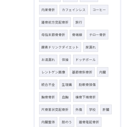
内果骨折
カフェインレス
コーヒー
踵骨前方突起骨折
旅行
母指末節骨骨折
骨端線
チロー骨折
酵素ドリンクダイエット
尿漏れ
お湯漏れ
体操
ドッヂボール
レントゲン画像
基節骨斜骨折
内臓
統合不全
生理痛
肋軟骨損傷
胸骨骨折
血胸
橈骨下端骨折
尺骨茎状突起骨折
外傷
学校
肝臓
内臓整体
胆のう
踵骨隆起骨折