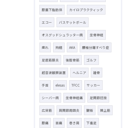
膝蓋下脂肪体
カイロプラクティック
エコー
バスケットボール
オスグッドシュラッター病
坐骨神経
痺れ
拘縮
AKA
腰椎分離すべり症
足底筋膜炎
後脛骨筋
ゴルフ
超音波観察装置
ヘルニア
踵骨
手首
elesas
TFCC
サッカー
シーバー病
坐骨神経痛
足関節捻挫
広背筋
肩関節周囲炎
腱板
棘上筋
膝痛
首痛
巻き肩
下垂足