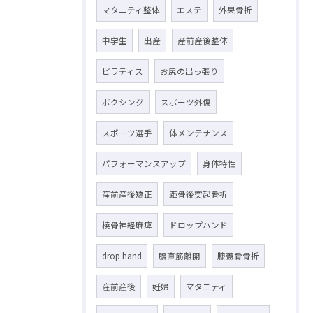
マタニティ整体
エステ
外果骨折
中学生
出産
産前産後整体
ピラティス
お尻の出っ張り
ボクシング
スポーツ外傷
スポーツ選手
体メンテナンス
パフォーマンスアップ
身体特性
産前産後矯正
距骨後突起骨折
橈骨神経麻痺
ドロップハンド
drop hand
腹直筋離開
膝蓋骨骨折
産前産後
妊婦
マタニティ