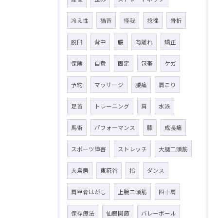
冷え性
猫背
怪我
捻挫
骨折
脱臼
背中
腰
肉離れ
矯正
保険
自費
固定
包帯
ケガ
予約
マッサージ
腰痛
肩こり
足首
トレーニング
肩
水泳
馬術
パフォーマンス
膝
成長痛
スポーツ障害
ストレッチ
大腿二頭筋
大鳥居
東糀谷
指
ダンス
肩甲骨はがし
上腕二頭筋
四十肩
保存療法
仙腸関節
バレーボール