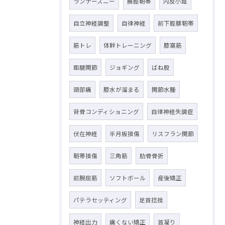
ランナーズニー
腸脛靭帯
内反小趾
自立神経調整
自律神経
前下脛腓靭帯
筋トレ
体幹トレーニング
膝窩筋
距腿関節
ジョギング
ばね股
頸部痛
膝水が溜まる
関節水腫
背骨コンディショニング
自律神経失調症
伏在神経
半月板損傷
リスフラン関節
靭帯損傷
三角筋
肋骨骨折
前腕屈筋
ソフトボール
産後矯正
パテラセッティング
足首捻挫
神経出力
痛くない矯正
首凝り