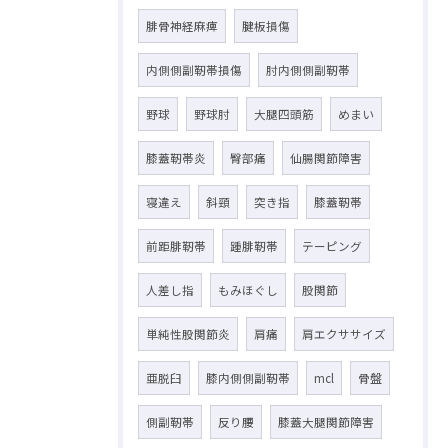
腓骨神経麻痺
腱板損傷
内側側副靭帯損傷
肘内側側副靭帯
野球
野球肘
大腿四頭筋
めまい
膝蓋靭帯炎
臀部痛
仙腸関節障害
寝違え
斜頸
突き指
膝蓋靭帯
前距腓靭帯
踵腓靭帯
テーピング
人差し指
もみほぐし
股関節
単純性股関節炎
肩痛
肩エクササイズ
亜脱臼
膝内側側副靭帯
mcl
骨盤
側副靭帯
反り腰
膝蓋大腿関節障害