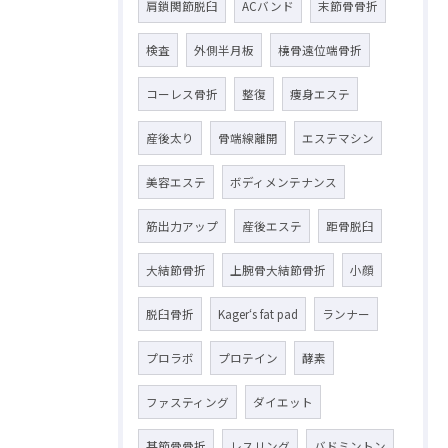
肩鎖関節脱臼
ACバンド
末節骨骨折
検査
外側半月板
橈骨遠位端骨折
コーレス骨折
整復
痩身エステ
産後太り
骨端線離開
エステマシン
美容エステ
ボディメンテナンス
筋出力アップ
産後エステ
距骨脱臼
大結節骨折
上腕骨大結節骨折
小顔
脱臼骨折
Kager‘s fat pad
ランナー
プロラボ
プロテイン
酵素
ファスティング
ダイエット
基節骨骨折
レスリング
バドミントン