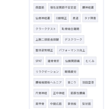
顔面筋
慢性足関節不安定症
腰神経叢
仙骨神経叢
O脚矯正
柔道
タナ障害
クラークテスト
恥骨結合離開
上腕二頭筋長頭腱
デスクワーク
整体姿勢矯正
パフォーマンス向上
SPAT
踵骨骨折
仙腸関節痛
むくみ
リラクゼーション
眼精疲労
腰椎椎間板ヘルニア
首こり
羽田空港
尺骨神経
正中神経
筋膜性腰痛
肩甲骨
中間広筋
掌側板
梨状筋