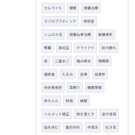
セルライト
健康
頭蓋治療
カイロプラティック
側弯症
シュロス法
頭蓋仙骨治療
裂離骨折
腎臓
高校生
ドライアイ
目の疲れ
目
二重あご
噛み締め
顎関節
歯医者
たるみ
舌骨
指骨折
舟状骨骨折
耳鳴り
睡眠障害
赤ちゃん
斜頭
絶壁
ヘルメット矯正
物を落とす
足の怪我
指を挟む
整形外科
中耳炎
吐き気