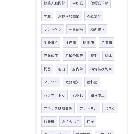
膝蓋大腿関節
中殿筋
僧帽筋下部
学生
遠位橈尺関節
腹壁攣縮
レントゲン
三角靭帯
顔面矯正
腓骨骨折
神経痛
腓骨筋
足関節
姿勢矯正
腰椎分離症
空手
整体
糀谷
羽田
肘内障
橈骨輪状靭帯
マラソン
微弱電流
腹斜筋
ハンマートゥ
靴擦れ
猫背矯正
アキレス腱周囲炎
フットサル
バスケ
恥骨痛
ふくらはぎ
打撲