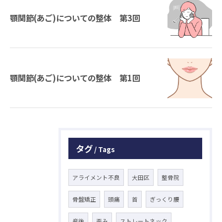
顎関節(あご)についての整体 第3回
顎関節(あご)についての整体 第1回
タグ
Tags
アライメント不良
大田区
整骨院
骨盤矯正
頭痛
首
ぎっくり腰
産後
歪み
ストレートネック