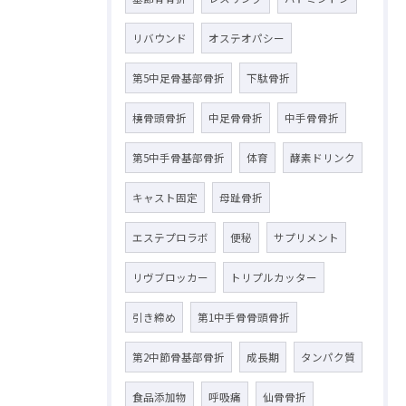
リバウンド
オステオパシー
第5中足骨基部骨折
下駄骨折
橈骨頭骨折
中足骨骨折
中手骨骨折
第5中手骨基部骨折
体育
酵素ドリンク
キャスト固定
母趾骨折
エステプロラボ
便秘
サプリメント
リヴブロッカー
トリプルカッター
引き締め
第1中手骨骨頭骨折
第2中節骨基部骨折
成長期
タンパク質
食品添加物
呼吸痛
仙骨骨折