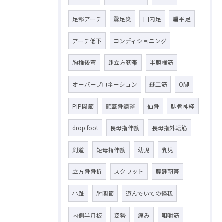
足部アーチ
鵞足炎
回内足
扁平足
アーチ低下
コンディショニング
胸椎後弯
踵立方靭帯
半膜様筋
オーバープロネーション
縫工筋
O脚
PIP関節
頭蓋骨調整
仙骨
腓骨神経
drop foot
長母指伸筋
長母指外転筋
剣道
短母指伸筋
幼児
乳児
立方骨骨折
スクワット
脛踵靭帯
小趾
肘関節
遊んでいての怪我
内側半月板
姿勢
痛み
咀嚼筋