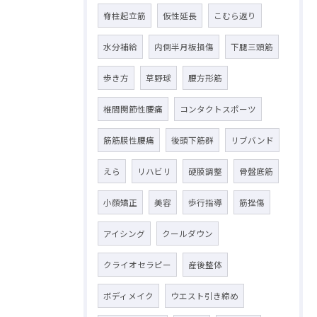
脊柱起立筋
仮性延長
こむら返り
水分補給
内側半月板損傷
下腿三頭筋
歩き方
草野球
腰方形筋
椎間関節性腰痛
コンタクトスポーツ
筋筋膜性腰痛
後頭下筋群
リブバンド
えら
リハビリ
硬膜調整
骨盤底筋
小顔矯正
美容
歩行指導
筋挫傷
アイシング
クールダウン
クライオセラピー
産後整体
ボディメイク
ウエスト引き締め