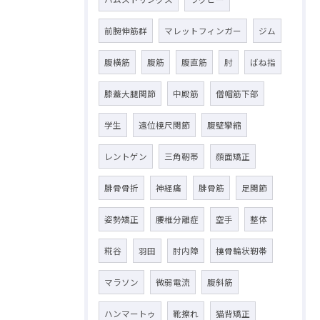
前腕伸筋群
マレットフィンガー
ジム
腹横筋
腹筋
腹直筋
肘
ばね指
膝蓋大腿関節
中殿筋
僧帽筋下部
学生
遠位橈尺関節
腹壁攣縮
レントゲン
三角靭帯
顔面矯正
腓骨骨折
神経痛
腓骨筋
足関節
姿勢矯正
腰椎分離症
空手
整体
糀谷
羽田
肘内障
橈骨輪状靭帯
マラソン
微弱電流
腹斜筋
ハンマートゥ
靴擦れ
猫背矯正