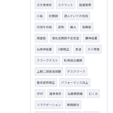
立方骨骨折
スクワット
脛踵靭帯
小趾
肘関節
遊んでいての怪我
内側半月板
姿勢
痛み
咀嚼筋
顔面筋
慢性足関節不安定症
腰神経叢
仙骨神経叢
O脚矯正
柔道
タナ障害
クラークテスト
恥骨結合離開
上腕二頭筋長頭腱
デスクワーク
整体姿勢矯正
パフォーマンス向上
SPAT
踵骨骨折
仙腸関節痛
むくみ
リラクゼーション
眼精疲労