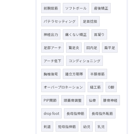
前腕屈筋
ソフトボール
産後矯正
パテラセッティング
足首捻挫
神経出力
痛くない矯正
首凝り
足部アーチ
鵞足炎
回内足
扁平足
アーチ低下
コンディショニング
胸椎後弯
踵立方靭帯
半膜様筋
オーバープロネーション
縫工筋
O脚
PIP関節
頭蓋骨調整
仙骨
腓骨神経
drop foot
長母指伸筋
長母指外転筋
剣道
短母指伸筋
幼児
乳児