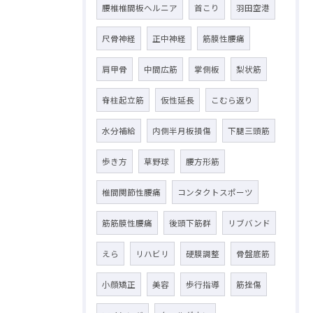
腰椎椎間板ヘルニア
首こり
羽田空港
尺骨神経
正中神経
筋膜性腰痛
肩甲骨
中間広筋
掌側板
梨状筋
脊柱起立筋
仮性延長
こむら返り
水分補給
内側半月板損傷
下腿三頭筋
歩き方
草野球
腰方形筋
椎間関節性腰痛
コンタクトスポーツ
筋筋膜性腰痛
後頭下筋群
リブバンド
えら
リハビリ
硬膜調整
骨盤底筋
小顔矯正
美容
歩行指導
筋挫傷