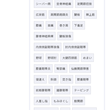
シーバー病
坐骨神経痛
足関節捻挫
広背筋
肩関節周囲炎
腱板
棘上筋
膝痛
首痛
巻き肩
下垂足
腓骨神経麻痺
腱板損傷
内側側副靭帯損傷
肘内側側副靭帯
野球
野球肘
大腿四頭筋
めまい
膝蓋靭帯炎
臀部痛
仙腸関節障害
寝違え
斜頸
突き指
膝蓋靭帯
前距腓靭帯
踵腓靭帯
テーピング
人差し指
もみほぐし
股関節