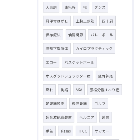
大鳥居
東糀谷
指
ダンス
肩甲骨はがし
上腕二頭筋
四十肩
保存療法
仙腸関節
バレーボール
膝蓋下脂肪体
カイロプラクティック
エコー
バスケットボール
オスグッドシュラッター病
坐骨神経
痺れ
拘縮
AKA
腰椎分離すべり症
足底筋膜炎
後脛骨筋
ゴルフ
超音波観察装置
ヘルニア
踵骨
手首
elesas
TFCC
サッカー