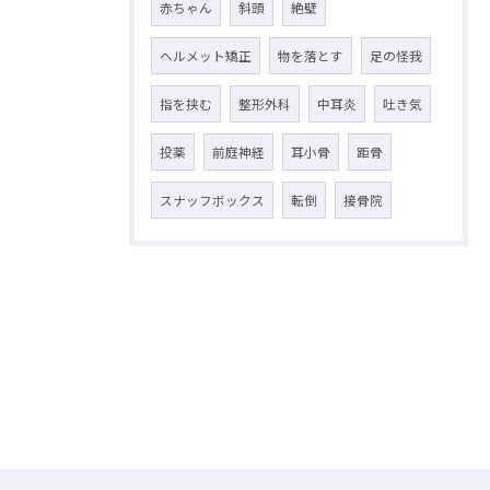
赤ちゃん
斜頭
絶壁
ヘルメット矯正
物を落とす
足の怪我
指を挟む
整形外科
中耳炎
吐き気
投薬
前庭神経
耳小骨
距骨
スナッフボックス
転倒
接骨院