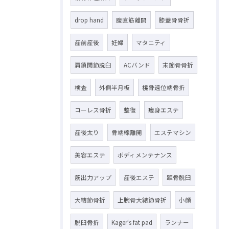
drop hand
腹直筋離開
膝蓋骨骨折
産前産後
妊婦
マタニティ
肩鎖関節脱臼
ACバンド
末節骨骨折
検査
外側半月板
橈骨遠位端骨折
コーレス骨折
整復
痩身エステ
産後太り
骨端線離開
エステマシン
美容エステ
ボディメンテナンス
筋出力アップ
産後エステ
距骨脱臼
大結節骨折
上腕骨大結節骨折
小顔
脱臼骨折
Kager‘s fat pad
ランナー