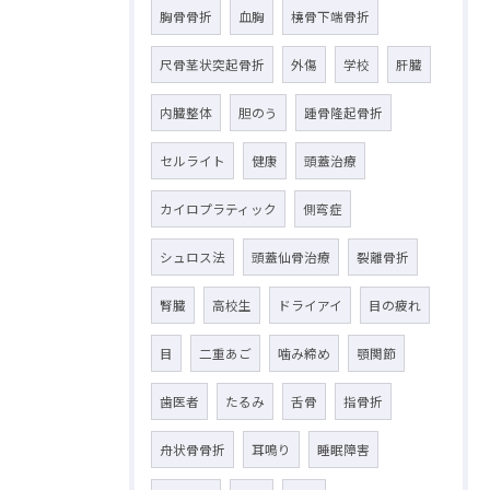
胸骨骨折
血胸
橈骨下端骨折
尺骨茎状突起骨折
外傷
学校
肝臓
内臓整体
胆のう
踵骨隆起骨折
セルライト
健康
頭蓋治療
カイロプラティック
側弯症
シュロス法
頭蓋仙骨治療
裂離骨折
腎臓
高校生
ドライアイ
目の疲れ
目
二重あご
噛み締め
顎関節
歯医者
たるみ
舌骨
指骨折
舟状骨骨折
耳鳴り
睡眠障害