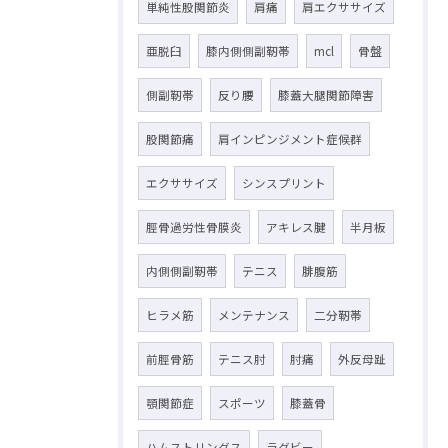
単純性股関節炎
肩痛
肩エクササイズ
亜脱臼
膝内側側副靭帯
mcl
骨盤
側副靭帯
反り腰
膝蓋大腿関節障害
股関節痛
肩インピンジメント症候群
エクササイズ
シンスプリント
脛骨過労性骨膜炎
アキレス腱
半月板
内側側副靭帯
テニス
腓腹筋
ヒラメ筋
メンテナンス
二分靭帯
前脛骨筋
テニス肘
肘痛
外反母趾
顎関節症
スポーツ
膝蓋骨
ハムストリングス
ラグビー