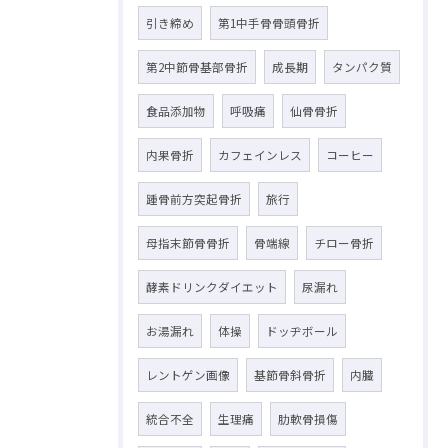
引き締め
第1中手骨骨頭骨折
第2中節骨基部骨折
成長期
タンパク質
食品添加物
呼吸痛
仙骨骨折
内果骨折
カフェインレス
コーヒー
踵骨前方突起骨折
旅行
母指末節骨骨折
骨端線
チロー骨折
酵素ドリンクダイエット
尿漏れ
お湯漏れ
体操
ドッヂボール
レントゲン画像
基節骨斜骨折
内臓
統合不全
生理痛
肋軟骨損傷