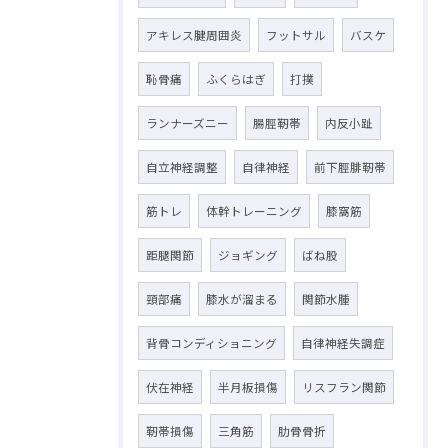
アキレス腱周囲炎
フットサル
バスケ
恥骨痛
ふくらはぎ
打撲
ランナーズニー
腸脛靭帯
内反小趾
自立神経調整
自律神経
前下脛腓靭帯
筋トレ
体幹トレーニング
膝窩筋
距腿関節
ジョギング
ばね股
頸部痛
膝水が溜まる
関節水腫
背骨コンディショニング
自律神経失調症
伏在神経
半月板損傷
リスフラン関節
靭帯損傷
三角筋
肋骨骨折