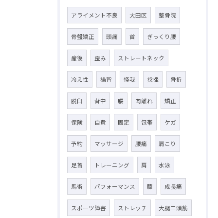
アライメント不良
大田区
整骨院
骨盤矯正
頭痛
首
ぎっくり腰
産後
歪み
ストレートネック
冷え性
猫背
怪我
捻挫
骨折
脱臼
背中
腰
肉離れ
矯正
保険
自費
固定
包帯
ケガ
予約
マッサージ
腰痛
肩こり
足首
トレーニング
肩
水泳
馬術
パフォーマンス
膝
成長痛
スポーツ障害
ストレッチ
大腿二頭筋