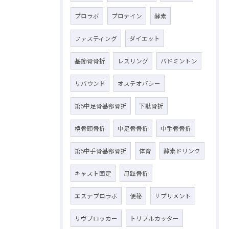
プロラボ
プロテイン
酵素
ファスティング
ダイエット
基節骨骨折
レスリング
バドミントン
リバウンド
オステオパシー
第5中足骨基部骨折
下駄骨折
橈骨頭骨折
中足骨骨折
中手骨骨折
第5中手骨基部骨折
体育
酵素ドリンク
キャスト固定
母趾骨折
エステプロラボ
便秘
サプリメント
リヴブロッカー
トリプルカッター