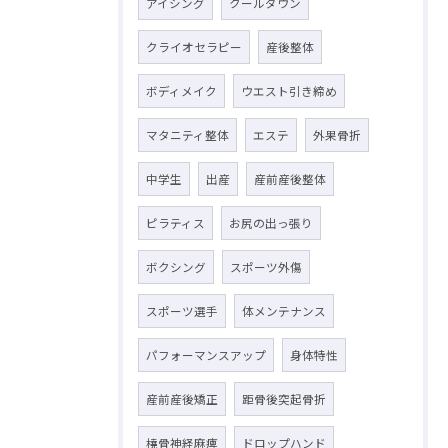
アイシング
クールダウン
クライオセラピー
産後整体
ボディメイク
ウエスト引き締め
マタニティ整体
エステ
外果骨折
中学生
出産
産前産後整体
ピラティス
お尻の出っ張り
ボクシング
スポーツ外傷
スポーツ選手
体メンテナンス
パフォーマンスアップ
身体特性
産前産後矯正
距骨後突起骨折
橈骨神経麻痺
ドロップハンド