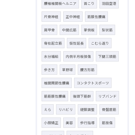
腰椎椎間板ヘルニア
首こり
羽田空港
尺骨神経
正中神経
筋膜性腰痛
肩甲骨
中間広筋
掌側板
梨状筋
脊柱起立筋
仮性延長
こむら返り
水分補給
内側半月板損傷
下腿三頭筋
歩き方
草野球
腰方形筋
椎間関節性腰痛
コンタクトスポーツ
筋筋膜性腰痛
後頭下筋群
リブバンド
えら
リハビリ
硬膜調整
骨盤底筋
小顔矯正
美容
歩行指導
筋挫傷