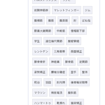
前腕伸筋群
マレットフィンガー
ジム
腹横筋
腹筋
腹直筋
肘
ばね指
膝蓋大腿関節
中殿筋
僧帽筋下部
学生
遠位橈尺関節
腹壁攣縮
レントゲン
三角靭帯
顔面矯正
腓骨骨折
神経痛
腓骨筋
足関節
姿勢矯正
腰椎分離症
空手
整体
糀谷
羽田
肘内障
橈骨輪状靭帯
マラソン
微弱電流
腹斜筋
ハンマートゥ
靴擦れ
猫背矯正