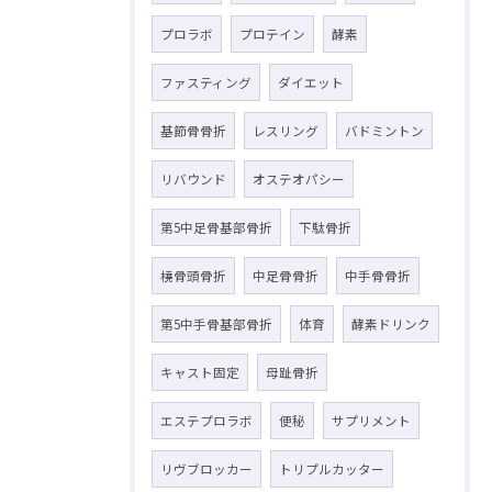
プロラボ
プロテイン
酵素
ファスティング
ダイエット
基節骨骨折
レスリング
バドミントン
リバウンド
オステオパシー
第5中足骨基部骨折
下駄骨折
橈骨頭骨折
中足骨骨折
中手骨骨折
第5中手骨基部骨折
体育
酵素ドリンク
キャスト固定
母趾骨折
エステプロラボ
便秘
サプリメント
リヴブロッカー
トリプルカッター