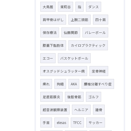
大鳥居
東糀谷
指
ダンス
肩甲骨はがし
上腕二頭筋
四十肩
保存療法
仙腸関節
バレーボール
膝蓋下脂肪体
カイロプラクティック
エコー
バスケットボール
オスグッドシュラッター病
坐骨神経
痺れ
拘縮
AKA
腰椎分離すべり症
足底筋膜炎
後脛骨筋
ゴルフ
超音波観察装置
ヘルニア
踵骨
手首
elesas
TFCC
サッカー