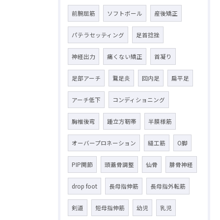
前腕屈筋
ソフトボール
産後矯正
パテラセッティング
足首捻挫
神経出力
痛くない矯正
首凝り
足部アーチ
鵞足炎
回内足
扁平足
アーチ低下
コンディショニング
胸椎後弯
踵立方靭帯
半膜様筋
オーバープロネーション
縫工筋
O脚
PIP関節
頭蓋骨調整
仙骨
腓骨神経
drop foot
長母指伸筋
長母指外転筋
剣道
短母指伸筋
幼児
乳児