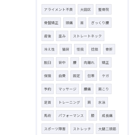
アライメント不良
大田区
整骨院
骨盤矯正
頭痛
首
ぎっくり腰
産後
歪み
ストレートネック
冷え性
猫背
怪我
捻挫
骨折
脱臼
背中
腰
肉離れ
矯正
保険
自費
固定
包帯
ケガ
予約
マッサージ
腰痛
肩こり
足首
トレーニング
肩
水泳
馬術
パフォーマンス
膝
成長痛
スポーツ障害
ストレッチ
大腿二頭筋