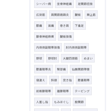
シーバー病
坐骨神経痛
足関節捻挫
広背筋
肩関節周囲炎
腱板
棘上筋
膝痛
首痛
巻き肩
下垂足
腓骨神経麻痺
腱板損傷
内側側副靭帯損傷
肘内側側副靭帯
野球
野球肘
大腿四頭筋
めまい
膝蓋靭帯炎
臀部痛
仙腸関節障害
寝違え
斜頸
突き指
膝蓋靭帯
前距腓靭帯
踵腓靭帯
テーピング
人差し指
もみほぐし
股関節