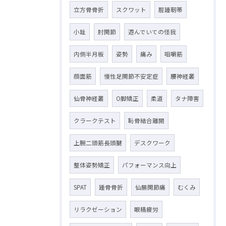
立方骨骨折
スクワット
脛踵靭帯
小趾
肘関節
遊んでいての怪我
内側半月板
姿勢
痛み
咀嚼筋
顔面筋
慢性足関節不安定症
腰神経叢
仙骨神経叢
O脚矯正
柔道
タナ障害
クラークテスト
恥骨結合離開
上腕二頭筋長頭腱
デスクワーク
整体姿勢矯正
パフォーマンス向上
SPAT
踵骨骨折
仙腸関節痛
むくみ
リラクゼーション
眼精疲労