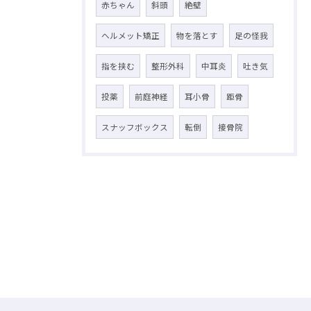
赤ちゃん
斜頭
絶壁
ヘルメット矯正
物を落とす
足の怪我
指を挟む
整形外科
中耳炎
吐き気
投薬
前庭神経
耳小骨
距骨
スナッフボックス
転倒
接骨院