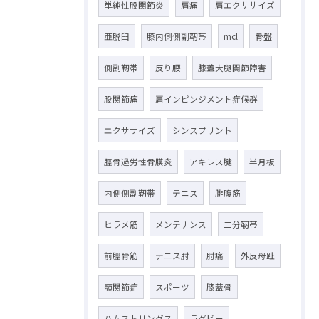
単純性股関節炎
肩痛
肩エクササイズ
亜脱臼
膝内側側副靭帯
mcl
骨盤
側副靭帯
反り腰
膝蓋大腿関節障害
股関節痛
肩インピンジメント症候群
エクササイズ
シンスプリント
脛骨過労性骨膜炎
アキレス腱
半月板
内側側副靭帯
テニス
腓腹筋
ヒラメ筋
メンテナンス
二分靭帯
前脛骨筋
テニス肘
肘痛
外反母趾
顎関節症
スポーツ
膝蓋骨
ハムストリングス
ラグビー