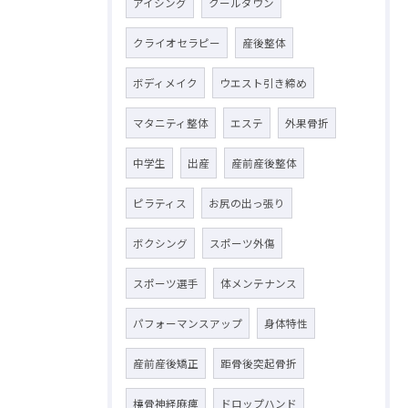
アイシング
クールダウン
クライオセラピー
産後整体
ボディメイク
ウエスト引き締め
マタニティ整体
エステ
外果骨折
中学生
出産
産前産後整体
ピラティス
お尻の出っ張り
ボクシング
スポーツ外傷
スポーツ選手
体メンテナンス
パフォーマンスアップ
身体特性
産前産後矯正
距骨後突起骨折
橈骨神経麻痺
ドロップハンド