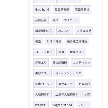
drop hand
腹直筋離開
膝蓋骨骨折
産前産後
妊婦
マタニティ
肩鎖関節脱臼
ACバンド
末節骨骨折
検査
外側半月板
橈骨遠位端骨折
コーレス骨折
整復
痩身エステ
産後太り
骨端線離開
エステマシン
美容エステ
ボディメンテナンス
筋出力アップ
産後エステ
距骨脱臼
大結節骨折
上腕骨大結節骨折
小顔
脱臼骨折
Kager‘s fat pad
ランナー