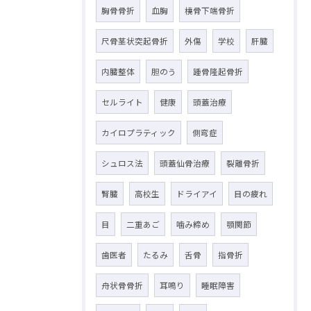
胸骨骨折
血胸
橈骨下端骨折
尺骨茎状突起骨折
外傷
学校
肝臓
内臓整体
胆のう
踵骨隆起骨折
セルライト
健康
頭蓋治療
カイロプラティック
側弯症
シュロス法
頭蓋仙骨治療
裂離骨折
腎臓
高校生
ドライアイ
目の疲れ
目
二重あご
噛み締め
顎関節
歯医者
たるみ
舌骨
指骨折
舟状骨骨折
耳鳴り
睡眠障害