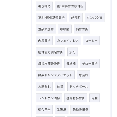
引き締め
第1中手骨骨頭骨折
第2中節骨基部骨折
成長期
タンパク質
食品添加物
呼吸痛
仙骨骨折
内果骨折
カフェインレス
コーヒー
踵骨前方突起骨折
旅行
母指末節骨骨折
骨端線
チロー骨折
酵素ドリンクダイエット
尿漏れ
お湯漏れ
体操
ドッヂボール
レントゲン画像
基節骨斜骨折
内臓
統合不全
生理痛
肋軟骨損傷