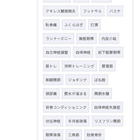
アキレス腱周囲炎
フットサル
バスケ
恥骨痛
ふくらはぎ
打撲
ランナーズニー
腸脛靭帯
内反小趾
自立神経調整
自律神経
前下脛腓靭帯
筋トレ
体幹トレーニング
膝窩筋
距腿関節
ジョギング
ばね股
頸部痛
膝水が溜まる
関節水腫
背骨コンディショニング
自律神経失調症
伏在神経
半月板損傷
リスフラン関節
靭帯損傷
三角筋
肋骨骨折