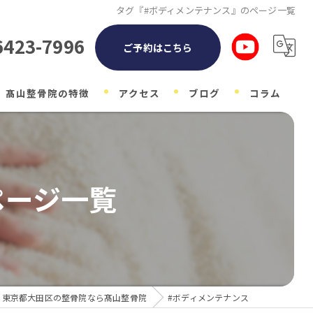
タグ『#ボディメンテナンス』のページ一覧
6423-7996
ご予約はこちら
髙山整骨院の特徴
アクセス
ブログ
コラム
整体
自律神経
ページ一覧
子ども
マタニティ
肩こり
東京都大田区の整骨院なら髙山整骨院
#ボディメンテナンス