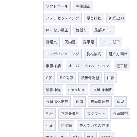
ソフトボール
産後矯正
パテラセッティング
足首捻挫
神経出力
痛くない矯正
首凝り
足部アーチ
鵞足炎
回内足
扁平足
アーチ低下
コンディショニング
胸椎後弯
踵立方靭帯
半膜様筋
オーバープロネーション
縫工筋
O脚
PIP関節
頭蓋骨調整
仙骨
腓骨神経
drop foot
長母指伸筋
長母指外転筋
剣道
短母指伸筋
幼児
乳児
立方骨骨折
スクワット
脛踵靭帯
小趾
肘関節
遊んでいての怪我