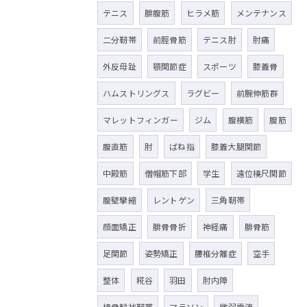
テニス
腓腹筋
ヒラメ筋
メンテナンス
二分靭帯
前脛骨筋
テニス肘
肘痛
外反母趾
顎関節症
スポーツ
膝蓋骨
ハムストリングス
ラグビー
前腕伸筋群
マレットフィンガー
ジム
腹横筋
腹筋
腹直筋
肘
ばね指
膝蓋大腿関節
中殿筋
僧帽筋下部
学生
遠位橈尺関節
腹壁攣縮
レントゲン
三角靭帯
顔面矯正
腓骨骨折
神経痛
腓骨筋
足関節
姿勢矯正
腰椎分離症
空手
整体
糀谷
羽田
肘内障
橈骨輪状靭帯
マラソン
微弱電流