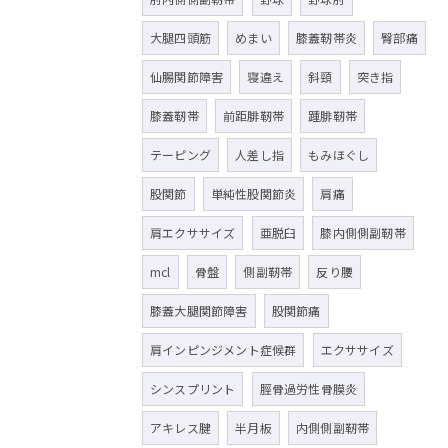
大腿四頭筋
めまい
膝蓋靭帯炎
臀部痛
仙腸関節障害
寝違え
斜頸
突き指
膝蓋靭帯
前距腓靭帯
踵腓靭帯
テーピング
人差し指
もみほぐし
股関節
単純性股関節炎
肩痛
肩エクササイズ
亜脱臼
膝内側側副靭帯
mcl
骨盤
側副靭帯
反り腰
膝蓋大腿関節障害
股関節痛
肩インピンジメント症候群
エクササイズ
シンスプリント
脛骨過労性骨膜炎
アキレス腱
半月板
内側側副靭帯