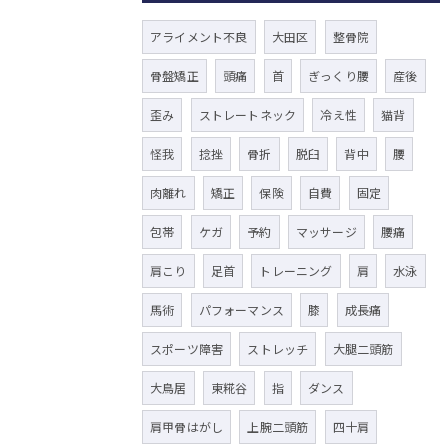
アライメント不良
大田区
整骨院
骨盤矯正
頭痛
首
ぎっくり腰
産後
歪み
ストレートネック
冷え性
猫背
怪我
捻挫
骨折
脱臼
背中
腰
肉離れ
矯正
保険
自費
固定
包帯
ケガ
予約
マッサージ
腰痛
肩こり
足首
トレーニング
肩
水泳
馬術
パフォーマンス
膝
成長痛
スポーツ障害
ストレッチ
大腿二頭筋
大鳥居
東糀谷
指
ダンス
肩甲骨はがし
上腕二頭筋
四十肩