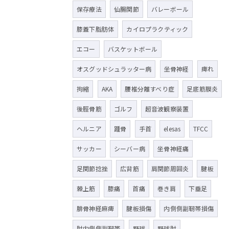
保存療法
仙腸関節
バレーボール
膝蓋下脂肪体
カイロプラクティック
エコー
バスケットボール
オスグッドシュラッター病
坐骨神経
痺れ
拘縮
AKA
腰椎分離すべり症
足底筋膜炎
後脛骨筋
ゴルフ
超音波観察装置
ヘルニア
踵骨
手首
elesas
TFCC
サッカー
シーバー病
坐骨神経痛
足関節捻挫
広背筋
肩関節周囲炎
腱板
棘上筋
膝痛
首痛
巻き肩
下垂足
腓骨神経麻痺
腱板損傷
内側側副靭帯損傷
肘内側側副靭帯
野球
野球肘