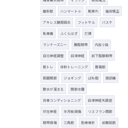
腹斜筋
ハンマートゥ
靴擦れ
猫背矯正
アキレス腱周囲炎
フットサル
バスケ
恥骨痛
ふくらはぎ
打撲
ランナーズニー
腸脛靭帯
内反小趾
自立神経調整
自律神経
前下脛腓靭帯
筋トレ
体幹トレーニング
膝窩筋
距腿関節
ジョギング
ばね股
頸部痛
膝水が溜まる
関節水腫
背骨コンディショニング
自律神経失調症
伏在神経
半月板損傷
リスフラン関節
靭帯損傷
三角筋
肋骨骨折
前腕屈筋