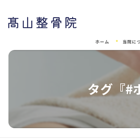
ホーム
当院に
タグ『#