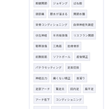
距腿関節
ジョギング
ばね股
頸部痛
膝水が溜まる
関節水腫
背骨コンディショニング
自律神経失調症
伏在神経
半月板損傷
リスフラン関節
靭帯損傷
三角筋
肋骨骨折
前腕屈筋
ソフトボール
産後矯正
パテラセッティング
足首捻挫
神経出力
痛くない矯正
首凝り
足部アーチ
鵞足炎
回内足
扁平足
アーチ低下
コンディショニング