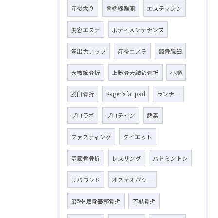
産後太り
骨端線離開
エステマシン
美容エステ
ボディメンテナンス
筋出力アップ
産後エステ
距骨脱臼
大結節骨折
上腕骨大結節骨折
小顔
脱臼骨折
Kager‘s fat pad
ランナー
プロラボ
プロテイン
酵素
ファスティング
ダイエット
基節骨骨折
レスリング
バドミントン
リバウンド
オステオパシー
第5中足骨基部骨折
下駄骨折