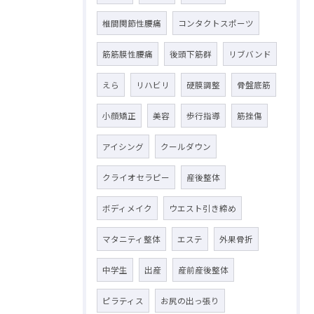
椎間関節性腰痛
コンタクトスポーツ
筋筋膜性腰痛
後頭下筋群
リブバンド
えら
リハビリ
硬膜調整
骨盤底筋
小顔矯正
美容
歩行指導
筋挫傷
アイシング
クールダウン
クライオセラピー
産後整体
ボディメイク
ウエスト引き締め
マタニティ整体
エステ
外果骨折
中学生
出産
産前産後整体
ピラティス
お尻の出っ張り