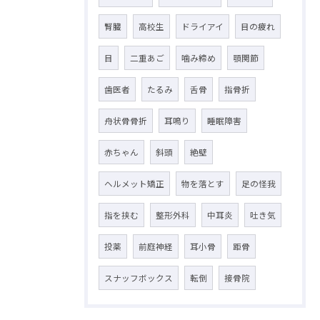
腎臓
高校生
ドライアイ
目の疲れ
目
二重あご
噛み締め
顎関節
歯医者
たるみ
舌骨
指骨折
舟状骨骨折
耳鳴り
睡眠障害
赤ちゃん
斜頭
絶壁
ヘルメット矯正
物を落とす
足の怪我
指を挟む
整形外科
中耳炎
吐き気
投薬
前庭神経
耳小骨
距骨
スナッフボックス
転倒
接骨院