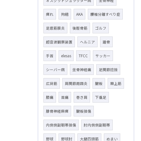
オスグッドシュラッター病
坐骨神経
痺れ
拘縮
AKA
腰椎分離すべり症
足底筋膜炎
後脛骨筋
ゴルフ
超音波観察装置
ヘルニア
踵骨
手首
elesas
TFCC
サッカー
シーバー病
坐骨神経痛
足関節捻挫
広背筋
肩関節周囲炎
腱板
棘上筋
膝痛
首痛
巻き肩
下垂足
腓骨神経麻痺
腱板損傷
内側側副靭帯損傷
肘内側側副靭帯
野球
野球肘
大腿四頭筋
めまい