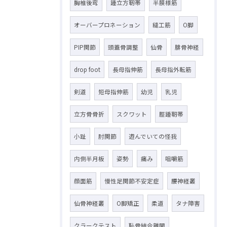
胸椎後弯
踵立方靭帯
半膜様筋
オーバープロネーション
縫工筋
O脚
PIP関節
頭蓋骨調整
仙骨
腓骨神経
drop foot
長母指伸筋
長母指外転筋
剣道
短母指伸筋
幼児
乳児
立方骨骨折
スクワット
脛踵靭帯
小趾
肘関節
遊んでいての怪我
内側半月板
姿勢
痛み
咀嚼筋
顔面筋
慢性足関節不安定症
腰神経叢
仙骨神経叢
O脚矯正
柔道
タナ障害
クラークテスト
恥骨結合離開