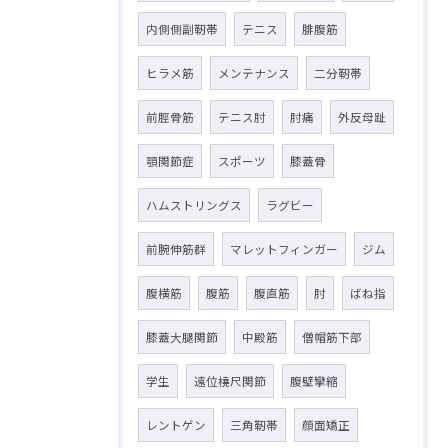
内側側副靭帯
テニス
腓腹筋
ヒラメ筋
メンテナンス
二分靭帯
前脛骨筋
テニス肘
肘痛
外反母趾
顎関節症
スポーツ
膝蓋骨
ハムストリングス
ラグビー
前腕伸筋群
マレットフィンガー
ジム
腹横筋
腹筋
腹直筋
肘
ばね指
膝蓋大腿関節
中殿筋
僧帽筋下部
学生
遠位橈尺関節
腹壁攣縮
レントゲン
三角靭帯
顔面矯正