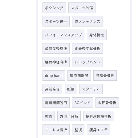
ボクシング
スポーツ外傷
スポーツ選手
体メンテナンス
パフォーマンスアップ
身体特性
産前産後矯正
距骨後突起骨折
橈骨神経麻痺
ドロップハンド
drop hand
腹直筋離開
膝蓋骨骨折
産前産後
妊婦
マタニティ
肩鎖関節脱臼
ACバンド
末節骨骨折
検査
外側半月板
橈骨遠位端骨折
コーレス骨折
整復
痩身エステ