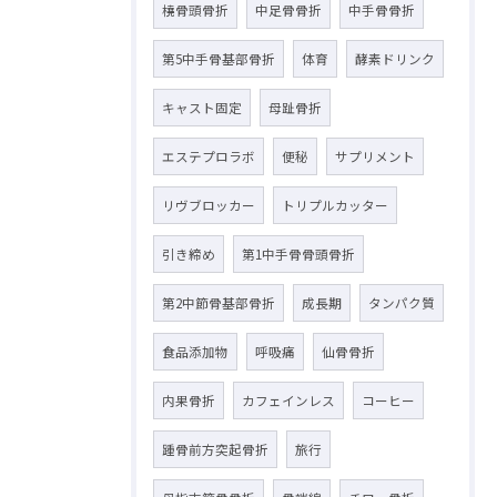
橈骨頭骨折
中足骨骨折
中手骨骨折
第5中手骨基部骨折
体育
酵素ドリンク
キャスト固定
母趾骨折
エステプロラボ
便秘
サプリメント
リヴブロッカー
トリプルカッター
引き締め
第1中手骨骨頭骨折
第2中節骨基部骨折
成長期
タンパク質
食品添加物
呼吸痛
仙骨骨折
内果骨折
カフェインレス
コーヒー
踵骨前方突起骨折
旅行