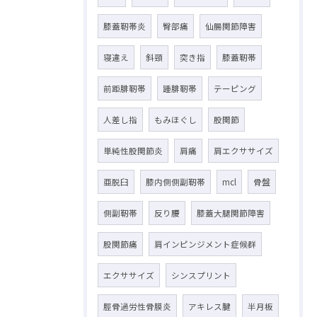
膝蓋靭帯炎
臀部痛
仙腸関節障害
寝違え
斜頸
突き指
膝蓋靭帯
前距腓靭帯
踵腓靭帯
テーピング
人差し指
もみほぐし
股関節
単純性股関節炎
肩痛
肩エクササイズ
亜脱臼
膝内側側副靭帯
mcl
骨盤
側副靭帯
反り腰
膝蓋大腿関節障害
股関節痛
肩インピンジメント症候群
エクササイズ
シンスプリント
脛骨過労性骨膜炎
アキレス腱
半月板