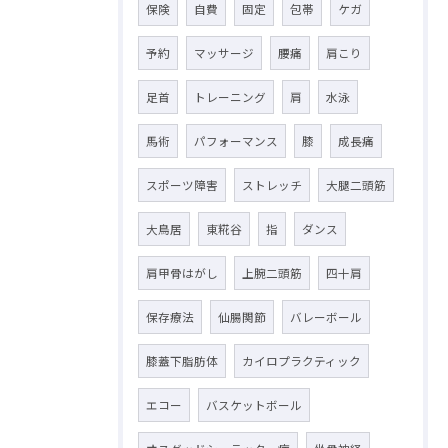
保険
自費
固定
包帯
ケガ
予約
マッサージ
腰痛
肩こり
足首
トレーニング
肩
水泳
馬術
パフォーマンス
膝
成長痛
スポーツ障害
ストレッチ
大腿二頭筋
大鳥居
東糀谷
指
ダンス
肩甲骨はがし
上腕二頭筋
四十肩
保存療法
仙腸関節
バレーボール
膝蓋下脂肪体
カイロプラクティック
エコー
バスケットボール