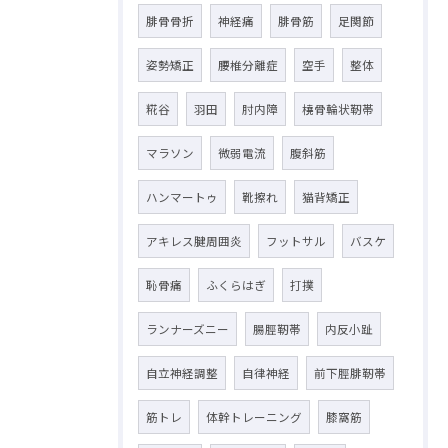
腓骨骨折
神経痛
腓骨筋
足関節
姿勢矯正
腰椎分離症
空手
整体
糀谷
羽田
肘内障
橈骨輪状靭帯
マラソン
微弱電流
腹斜筋
ハンマートゥ
靴擦れ
猫背矯正
アキレス腱周囲炎
フットサル
バスケ
恥骨痛
ふくらはぎ
打撲
ランナーズニー
腸脛靭帯
内反小趾
自立神経調整
自律神経
前下脛腓靭帯
筋トレ
体幹トレーニング
膝窩筋