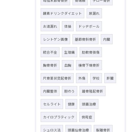
母指末節骨骨折
骨端線
チロー骨折
酵素ドリンクダイエット
尿漏れ
お湯漏れ
体操
ドッヂボール
レントゲン画像
基節骨斜骨折
内臓
統合不全
生理痛
肋軟骨損傷
胸骨骨折
血胸
橈骨下端骨折
尺骨茎状突起骨折
外傷
学校
肝臓
内臓整体
胆のう
踵骨隆起骨折
セルライト
健康
頭蓋治療
カイロプラティック
側弯症
シュロス法
頭蓋仙骨治療
裂離骨折