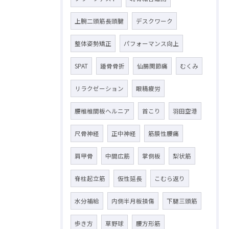
上腕二頭筋長頭腱
デスクワーク
整体姿勢矯正
パフォーマンス向上
SPAT
踵骨骨折
仙腸関節痛
むくみ
リラクゼーション
眼精疲労
腰椎椎間板ヘルニア
首こり
羽田空港
尺骨神経
正中神経
筋膜性腰痛
肩甲骨
中間広筋
掌側板
梨状筋
脊柱起立筋
仮性延長
こむら返り
水分補給
内側半月板損傷
下腿三頭筋
歩き方
草野球
腰方形筋