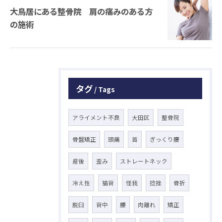
大鳥居にある整骨院 肩の痛みのある方
の施術
タグ
Tags
アライメント不良
大田区
整骨院
骨盤矯正
頭痛
首
ぎっくり腰
産後
歪み
ストレートネック
冷え性
猫背
怪我
捻挫
骨折
脱臼
背中
腰
肉離れ
矯正