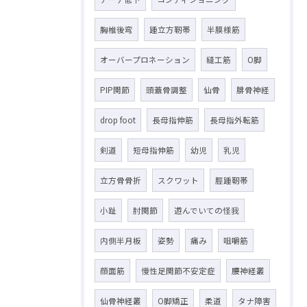
胸椎後弯
踵立方靭帯
半膜様筋
オーバープロネーション
縫工筋
O脚
PIP関節
頭蓋骨調整
仙骨
腓骨神経
drop foot
長母指伸筋
長母指外転筋
剣道
短母指伸筋
幼児
乳児
立方骨骨折
スクワット
脛踵靭帯
小趾
肘関節
遊んでいての怪我
内側半月板
姿勢
痛み
咀嚼筋
顔面筋
慢性足関節不安定症
腰神経叢
仙骨神経叢
O脚矯正
柔道
タナ障害