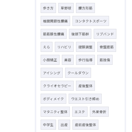
歩き方
草野球
腰方形筋
椎間関節性腰痛
コンタクトスポーツ
筋筋膜性腰痛
後頭下筋群
リブバンド
えら
リハビリ
硬膜調整
骨盤底筋
小顔矯正
美容
歩行指導
筋挫傷
アイシング
クールダウン
クライオセラピー
産後整体
ボディメイク
ウエスト引き締め
マタニティ整体
エステ
外果骨折
中学生
出産
産前産後整体