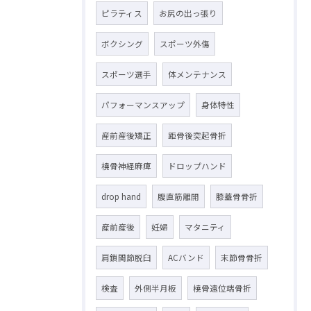
ピラティス
お尻の出っ張り
ボクシング
スポーツ外傷
スポーツ選手
体メンテナンス
パフォーマンスアップ
身体特性
産前産後矯正
距骨後突起骨折
橈骨神経麻痺
ドロップハンド
drop hand
腹直筋離開
膝蓋骨骨折
産前産後
妊婦
マタニティ
肩鎖関節脱臼
ACバンド
末節骨骨折
検査
外側半月板
橈骨遠位端骨折