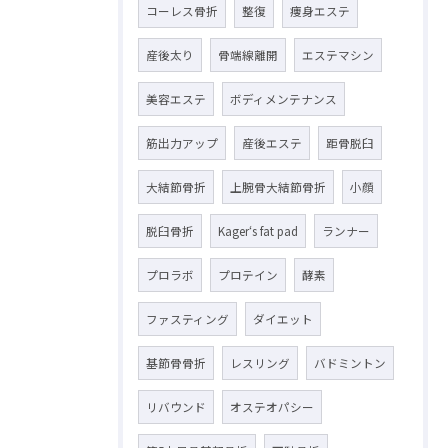
コーレス骨折
整復
痩身エステ
産後太り
骨端線離開
エステマシン
美容エステ
ボディメンテナンス
筋出力アップ
産後エステ
距骨脱臼
大結節骨折
上腕骨大結節骨折
小顔
脱臼骨折
Kager‘s fat pad
ランナー
プロラボ
プロテイン
酵素
ファスティング
ダイエット
基節骨骨折
レスリング
バドミントン
リバウンド
オステオパシー