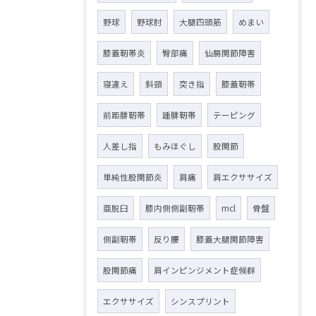
野球
野球肘
大腿四頭筋
めまい
膝蓋靭帯炎
臀部痛
仙腸関節障害
寝違え
斜頸
突き指
膝蓋靭帯
前距腓靭帯
踵腓靭帯
テーピング
人差し指
もみほぐし
股関節
単純性股関節炎
肩痛
肩エクササイズ
亜脱臼
膝内側側副靭帯
mcl
骨盤
側副靭帯
反り腰
膝蓋大腿関節障害
股関節痛
肩インピンジメント症候群
エクササイズ
シンスプリント