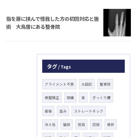
指を扉に挟んで怪我した方の初回対応と施
術 大鳥居にある整骨院
タグ
Tags
アライメント不良
大田区
整骨院
骨盤矯正
頭痛
首
ぎっくり腰
産後
歪み
ストレートネック
冷え性
猫背
怪我
捻挫
骨折