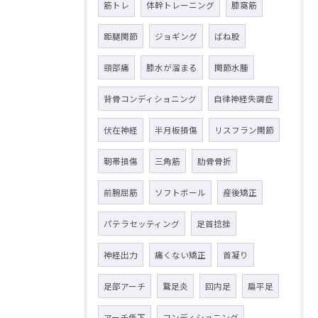
筋トレ
体幹トレーニング
膝窩筋
距腿関節
ジョギング
ばね股
頸部痛
膝水が溜まる
関節水腫
背骨コンディショニング
自律神経失調症
伏在神経
半月板損傷
リスフラン関節
靭帯損傷
三角筋
肋骨骨折
前腕屈筋
ソフトボール
産後矯正
パテラセッティング
足首捻挫
神経出力
痛くない矯正
首凝り
足部アーチ
鵞足炎
回内足
扁平足
アーチ低下
コンディショニング