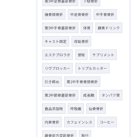
第5中足骨基部骨折
下駄骨折
橈骨頭骨折
中足骨骨折
中手骨骨折
第5中手骨基部骨折
体育
酵素ドリンク
キャスト固定
母趾骨折
エステプロラボ
便秘
サプリメント
リヴブロッカー
トリプルカッター
引き締め
第1中手骨骨頭骨折
第2中節骨基部骨折
成長期
タンパク質
食品添加物
呼吸痛
仙骨骨折
内果骨折
カフェインレス
コーヒー
踵骨前方突起骨折
旅行