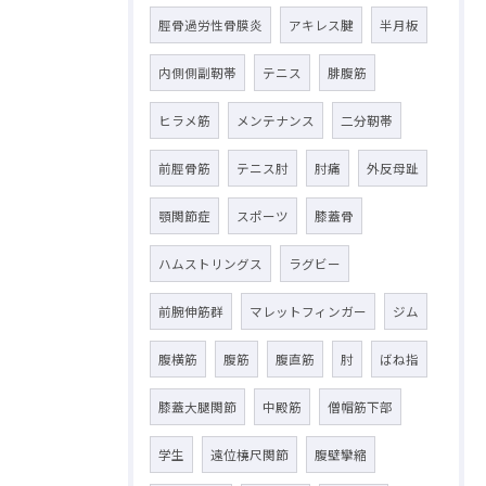
脛骨過労性骨膜炎
アキレス腱
半月板
内側側副靭帯
テニス
腓腹筋
ヒラメ筋
メンテナンス
二分靭帯
前脛骨筋
テニス肘
肘痛
外反母趾
顎関節症
スポーツ
膝蓋骨
ハムストリングス
ラグビー
前腕伸筋群
マレットフィンガー
ジム
腹横筋
腹筋
腹直筋
肘
ばね指
膝蓋大腿関節
中殿筋
僧帽筋下部
学生
遠位橈尺関節
腹壁攣縮