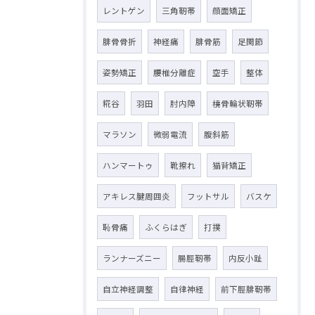
レントゲン
三角靭帯
顔面矯正
腓骨骨折
神経痛
腓骨筋
足関節
姿勢矯正
腰椎分離症
空手
整体
糀谷
羽田
肘内障
橈骨輪状靭帯
マラソン
微弱電流
腹斜筋
ハンマートゥ
靴擦れ
猫背矯正
アキレス腱周囲炎
フットサル
バスケ
恥骨痛
ふくらはぎ
打撲
ランナーズニー
腸脛靭帯
内反小趾
自立神経調整
自律神経
前下脛腓靭帯