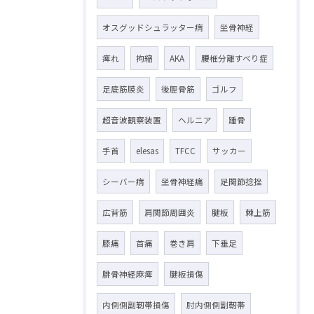
オスグッドシュラッター病
坐骨神経
痺れ
拘縮
AKA
腰椎分離すべり症
足底筋膜炎
後脛骨筋
ゴルフ
超音波観察装置
ヘルニア
踵骨
手首
elesas
TFCC
サッカー
シーバー病
坐骨神経痛
足関節捻挫
広背筋
肩関節周囲炎
腱板
棘上筋
膝痛
首痛
巻き肩
下垂足
腓骨神経麻痺
腱板損傷
内側側副靭帯損傷
肘内側側副靭帯