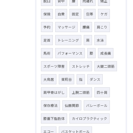
脱臼
背中
腰
肉離れ
矯正
保険
自費
固定
包帯
ケガ
予約
マッサージ
腰痛
肩こり
足首
トレーニング
肩
水泳
馬術
パフォーマンス
膝
成長痛
スポーツ障害
ストレッチ
大腿二頭筋
大鳥居
東糀谷
指
ダンス
肩甲骨はがし
上腕二頭筋
四十肩
保存療法
仙腸関節
バレーボール
膝蓋下脂肪体
カイロプラクティック
エコー
バスケットボール