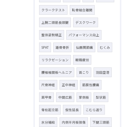
クラークテスト
恥骨結合離開
上腕二頭筋長頭腱
デスクワーク
整体姿勢矯正
パフォーマンス向上
SPAT
踵骨骨折
仙腸関節痛
むくみ
リラクゼーション
眼精疲労
腰椎椎間板ヘルニア
首こり
羽田空港
尺骨神経
正中神経
筋膜性腰痛
肩甲骨
中間広筋
掌側板
梨状筋
脊柱起立筋
仮性延長
こむら返り
水分補給
内側半月板損傷
下腿三頭筋