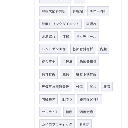
母指末節骨骨折
骨端線
チロー骨折
酵素ドリンクダイエット
尿漏れ
お湯漏れ
体操
ドッヂボール
レントゲン画像
基節骨斜骨折
内臓
統合不全
生理痛
肋軟骨損傷
胸骨骨折
血胸
橈骨下端骨折
尺骨茎状突起骨折
外傷
学校
肝臓
内臓整体
胆のう
踵骨隆起骨折
セルライト
健康
頭蓋治療
カイロプラティック
側弯症