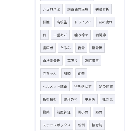
シュロス法
頭蓋仙骨治療
裂離骨折
腎臓
高校生
ドライアイ
目の疲れ
目
二重あご
噛み締め
顎関節
歯医者
たるみ
舌骨
指骨折
舟状骨骨折
耳鳴り
睡眠障害
赤ちゃん
斜頭
絶壁
ヘルメット矯正
物を落とす
足の怪我
指を挟む
整形外科
中耳炎
吐き気
投薬
前庭神経
耳小骨
距骨
スナッフボックス
転倒
接骨院