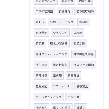
ランナーズニー
腸脛靭帯
内反小趾
自立神経調整
自律神経
前下脛腓靭帯
筋トレ
体幹トレーニング
膝窩筋
距腿関節
ジョギング
ばね股
頸部痛
膝水が溜まる
関節水腫
背骨コンディショニング
自律神経失調症
伏在神経
半月板損傷
リスフラン関節
靭帯損傷
三角筋
肋骨骨折
前腕屈筋
ソフトボール
産後矯正
パテラセッティング
足首捻挫
神経出力
痛くない矯正
首凝り