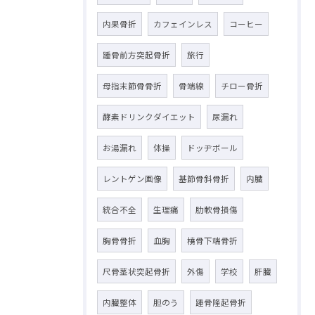
内果骨折
カフェインレス
コーヒー
踵骨前方突起骨折
旅行
母指末節骨骨折
骨端線
チロー骨折
酵素ドリンクダイエット
尿漏れ
お湯漏れ
体操
ドッヂボール
レントゲン画像
基節骨斜骨折
内臓
統合不全
生理痛
肋軟骨損傷
胸骨骨折
血胸
橈骨下端骨折
尺骨茎状突起骨折
外傷
学校
肝臓
内臓整体
胆のう
踵骨隆起骨折