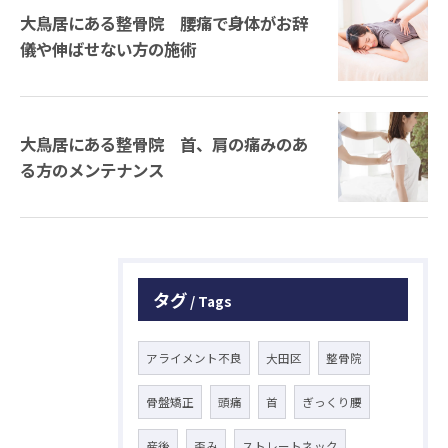
大鳥居にある整骨院 腰痛で身体がお辞
儀や伸ばせない方の施術
大鳥居にある整骨院 首、肩の痛みのあ
る方のメンテナンス
タグ
Tags
アライメント不良
大田区
整骨院
骨盤矯正
頭痛
首
ぎっくり腰
産後
歪み
ストレートネック