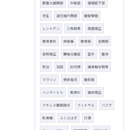
膝蓋大腿関節
中殿筋
僧帽筋下部
学生
遠位橈尺関節
腹壁攣縮
レントゲン
三角靭帯
顔面矯正
腓骨骨折
神経痛
腓骨筋
足関節
姿勢矯正
腰椎分離症
空手
整体
糀谷
羽田
肘内障
橈骨輪状靭帯
マラソン
微弱電流
腹斜筋
ハンマートゥ
靴擦れ
猫背矯正
アキレス腱周囲炎
フットサル
バスケ
恥骨痛
ふくらはぎ
打撲