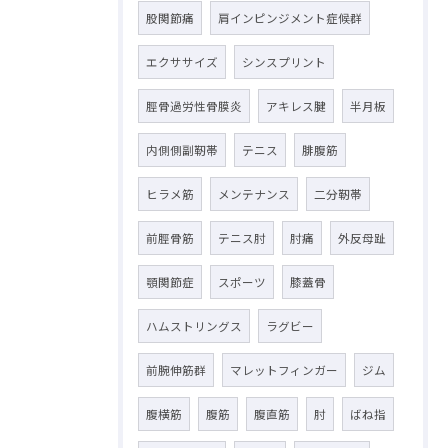
股関節痛
肩インピンジメント症候群
エクササイズ
シンスプリント
脛骨過労性骨膜炎
アキレス腱
半月板
内側側副靭帯
テニス
腓腹筋
ヒラメ筋
メンテナンス
二分靭帯
前脛骨筋
テニス肘
肘痛
外反母趾
顎関節症
スポーツ
膝蓋骨
ハムストリングス
ラグビー
前腕伸筋群
マレットフィンガー
ジム
腹横筋
腹筋
腹直筋
肘
ばね指