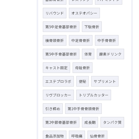
リバウンド
オステオパシー
第5中足骨基部骨折
下駄骨折
橈骨頭骨折
中足骨骨折
中手骨骨折
第5中手骨基部骨折
体育
酵素ドリンク
キャスト固定
母趾骨折
エステプロラボ
便秘
サプリメント
リヴブロッカー
トリプルカッター
引き締め
第1中手骨骨頭骨折
第2中節骨基部骨折
成長期
タンパク質
食品添加物
呼吸痛
仙骨骨折