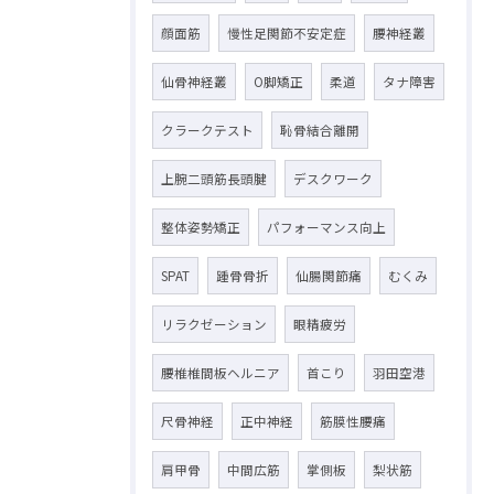
顔面筋
慢性足関節不安定症
腰神経叢
仙骨神経叢
O脚矯正
柔道
タナ障害
クラークテスト
恥骨結合離開
上腕二頭筋長頭腱
デスクワーク
整体姿勢矯正
パフォーマンス向上
SPAT
踵骨骨折
仙腸関節痛
むくみ
リラクゼーション
眼精疲労
腰椎椎間板ヘルニア
首こり
羽田空港
尺骨神経
正中神経
筋膜性腰痛
肩甲骨
中間広筋
掌側板
梨状筋