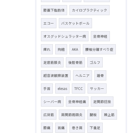
膝蓋下脂肪体
カイロプラクティック
エコー
バスケットボール
オスグッドシュラッター病
坐骨神経
痺れ
拘縮
AKA
腰椎分離すべり症
足底筋膜炎
後脛骨筋
ゴルフ
超音波観察装置
ヘルニア
踵骨
手首
elesas
TFCC
サッカー
シーバー病
坐骨神経痛
足関節捻挫
広背筋
肩関節周囲炎
腱板
棘上筋
膝痛
首痛
巻き肩
下垂足