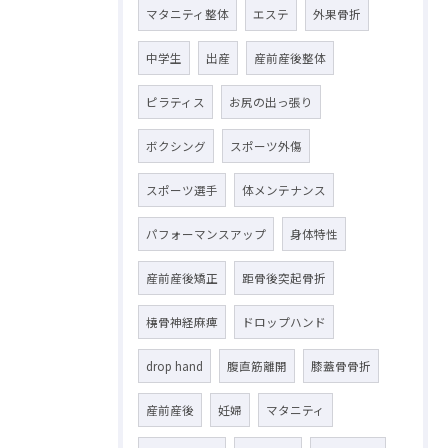
マタニティ整体
エステ
外果骨折
中学生
出産
産前産後整体
ピラティス
お尻の出っ張り
ボクシング
スポーツ外傷
スポーツ選手
体メンテナンス
パフォーマンスアップ
身体特性
産前産後矯正
距骨後突起骨折
橈骨神経麻痺
ドロップハンド
drop hand
腹直筋離開
膝蓋骨骨折
産前産後
妊婦
マタニティ