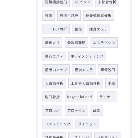
肩鎖関節脱臼
ACバンド
末節骨骨折
検査
外側半月板
橈骨遠位端骨折
コーレス骨折
整復
痩身エステ
産後太り
骨端線離開
エステマシン
美容エステ
ボディメンテナンス
筋出力アップ
産後エステ
距骨脱臼
大結節骨折
上腕骨大結節骨折
小顔
脱臼骨折
Kager‘s fat pad
ランナー
プロラボ
プロテイン
酵素
ファスティング
ダイエット
基節骨骨折
レスリング
バドミントン