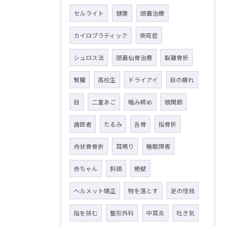
セルライト
健康
頭蓋治療
カイロプラティック
側弯症
シュロス法
頭蓋仙骨治療
裂離骨折
腎臓
高校生
ドライアイ
目の疲れ
目
二重あご
噛み締め
顎関節
歯医者
たるみ
舌骨
指骨折
舟状骨骨折
耳鳴り
睡眠障害
赤ちゃん
斜頭
絶壁
ヘルメット矯正
物を落とす
足の怪我
指を挟む
整形外科
中耳炎
吐き気