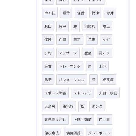
冷え性
猫背
怪我
捻挫
骨折
脱臼
背中
腰
肉離れ
矯正
保険
自費
固定
包帯
ケガ
予約
マッサージ
腰痛
肩こり
足首
トレーニング
肩
水泳
馬術
パフォーマンス
膝
成長痛
スポーツ障害
ストレッチ
大腿二頭筋
大鳥居
東糀谷
指
ダンス
肩甲骨はがし
上腕二頭筋
四十肩
保存療法
仙腸関節
バレーボール