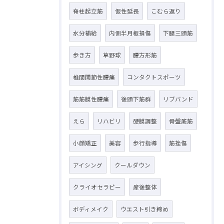
脊柱起立筋
仮性延長
こむら返り
水分補給
内側半月板損傷
下腿三頭筋
歩き方
草野球
腰方形筋
椎間関節性腰痛
コンタクトスポーツ
筋筋膜性腰痛
後頭下筋群
リブバンド
えら
リハビリ
硬膜調整
骨盤底筋
小顔矯正
美容
歩行指導
筋挫傷
アイシング
クールダウン
クライオセラピー
産後整体
ボディメイク
ウエスト引き締め