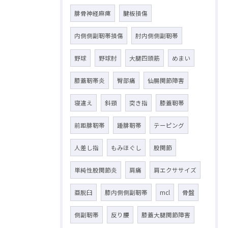
腓骨神経麻痺
腱板損傷
内側側副靭帯損傷
肘内側側副靭帯
野球
野球肘
大腿四頭筋
めまい
膝蓋靭帯炎
臀部痛
仙腸関節障害
寝違え
斜頸
突き指
膝蓋靭帯
前距腓靭帯
踵腓靭帯
テーピング
人差し指
もみほぐし
股関節
単純性股関節炎
肩痛
肩エクササイズ
亜脱臼
膝内側側副靭帯
mcl
骨盤
側副靭帯
反り腰
膝蓋大腿関節障害