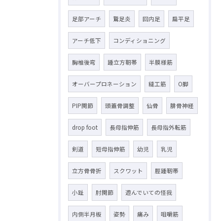
足部アーチ
鵞足炎
回内足
扁平足
アーチ低下
コンディショニング
胸椎後弯
踵立方靭帯
半膜様筋
オーバープロネーション
縫工筋
O脚
PIP関節
頭蓋骨調整
仙骨
腓骨神経
drop foot
長母指伸筋
長母指外転筋
剣道
短母指伸筋
幼児
乳児
立方骨骨折
スクワット
脛踵靭帯
小趾
肘関節
遊んでいての怪我
内側半月板
姿勢
痛み
咀嚼筋