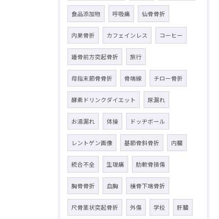
食品添加物
呼吸痛
仙骨骨折
内果骨折
カフェインレス
コーヒー
踵骨前方突起骨折
旅行
母指末節骨骨折
骨端線
チロー骨折
酵素ドリンクダイエット
尿漏れ
お湯漏れ
体操
ドッヂボール
レントゲン画像
基節骨斜骨折
内臓
統合不全
生理痛
肋軟骨損傷
胸骨骨折
血胸
橈骨下端骨折
尺骨茎状突起骨折
外傷
学校
肝臓