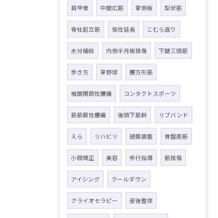
肩甲骨
中間広筋
掌側板
梨状筋
脊柱起立筋
仮性延長
こむら返り
水分補給
内側半月板損傷
下腿三頭筋
歩き方
草野球
腰方形筋
椎間関節性腰痛
コンタクトスポーツ
筋筋膜性腰痛
後頭下筋群
リブバンド
えら
リハビリ
硬膜調整
骨盤底筋
小顔矯正
美容
歩行指導
筋挫傷
アイシング
クールダウン
クライオセラピー
産後整体