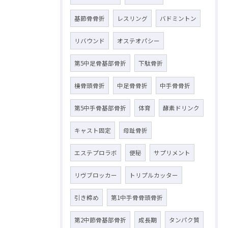
基節骨骨折
レスリング
バドミントン
リバウンド
オステオパシー
第5中足骨基部骨折
下駄骨折
橈骨頭骨折
中足骨骨折
中手骨骨折
第5中手骨基部骨折
体育
酵素ドリンク
キャスト固定
母趾骨折
エステプロラボ
便秘
サプリメント
リヴブロッカー
トリプルカッター
引き締め
第1中手骨骨頭骨折
第2中節骨基部骨折
成長期
タンパク質