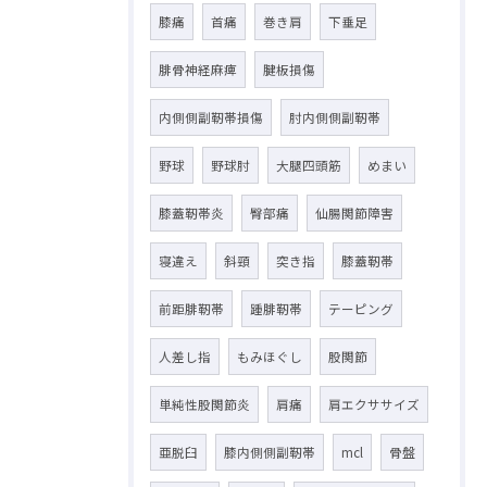
膝痛
首痛
巻き肩
下垂足
腓骨神経麻痺
腱板損傷
内側側副靭帯損傷
肘内側側副靭帯
野球
野球肘
大腿四頭筋
めまい
膝蓋靭帯炎
臀部痛
仙腸関節障害
寝違え
斜頸
突き指
膝蓋靭帯
前距腓靭帯
踵腓靭帯
テーピング
人差し指
もみほぐし
股関節
単純性股関節炎
肩痛
肩エクササイズ
亜脱臼
膝内側側副靭帯
mcl
骨盤