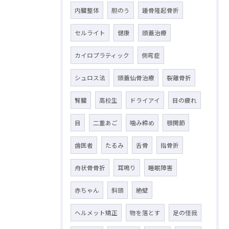
内臓整体
胆のう
踵骨隆起骨折
セルライト
健康
頭蓋治療
カイロプラティック
側弯症
シュロス法
頭蓋仙骨治療
裂離骨折
腎臓
高校生
ドライアイ
目の疲れ
目
二重あご
噛み締め
顎関節
歯医者
たるみ
舌骨
指骨折
舟状骨骨折
耳鳴り
睡眠障害
赤ちゃん
斜頭
絶壁
ヘルメット矯正
物を落とす
足の怪我