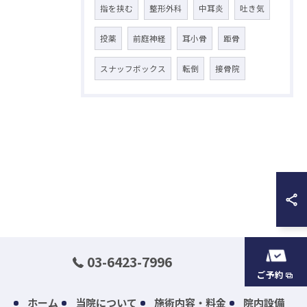
指を挟む
整形外科
中耳炎
吐き気
投薬
前庭神経
耳小骨
距骨
スナッフボックス
転倒
接骨院
03-6423-7996
ご予約
ホーム
当院について
施術内容・料金
院内設備