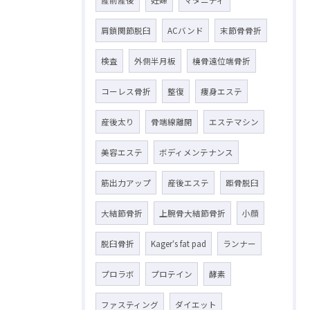
産前産後
妊婦
マタニティ
肩鎖関節脱臼
ACバンド
末節骨骨折
検査
外側半月板
橈骨遠位端骨折
コーレス骨折
整復
痩身エステ
産後太り
骨端線離開
エステマシン
美容エステ
ボディメンテナンス
筋出力アップ
産後エステ
距骨脱臼
大結節骨折
上腕骨大結節骨折
小顔
脱臼骨折
Kager‘s fat pad
ランナー
プロラボ
プロテイン
酵素
ファスティング
ダイエット