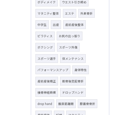
ボディメイク
ウエスト引き締め
マタニティ整体
エステ
外果骨折
中学生
出産
産前産後整体
ピラティス
お尻の出っ張り
ボクシング
スポーツ外傷
スポーツ選手
体メンテナンス
パフォーマンスアップ
身体特性
産前産後矯正
距骨後突起骨折
橈骨神経麻痺
ドロップハンド
drop hand
腹直筋離開
膝蓋骨骨折