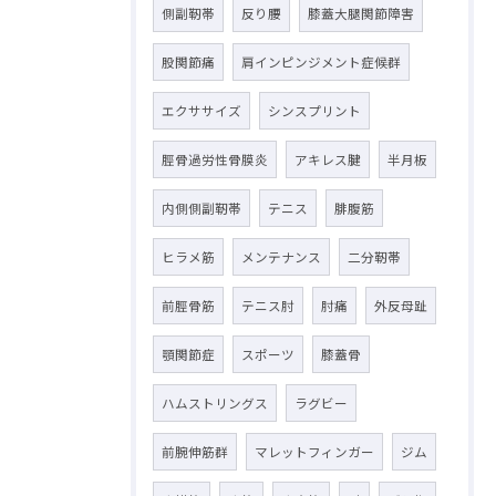
側副靭帯
反り腰
膝蓋大腿関節障害
股関節痛
肩インピンジメント症候群
エクササイズ
シンスプリント
脛骨過労性骨膜炎
アキレス腱
半月板
内側側副靭帯
テニス
腓腹筋
ヒラメ筋
メンテナンス
二分靭帯
前脛骨筋
テニス肘
肘痛
外反母趾
顎関節症
スポーツ
膝蓋骨
ハムストリングス
ラグビー
前腕伸筋群
マレットフィンガー
ジム