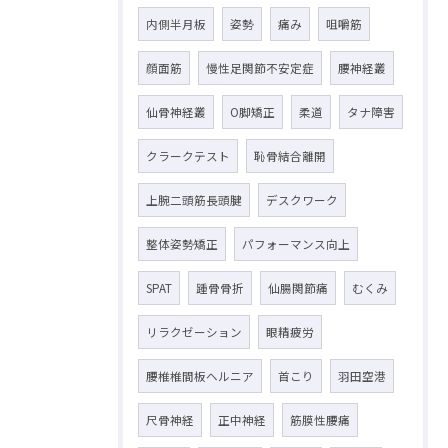
内側半月板
姿勢
痛み
咀嚼筋
顔面筋
慢性足関節不安定症
腰神経叢
仙骨神経叢
O脚矯正
柔道
タナ障害
クラークテスト
恥骨結合離開
上腕二頭筋長頭腱
デスクワーク
整体姿勢矯正
パフォーマンス向上
SPAT
踵骨骨折
仙腸関節痛
むくみ
リラクゼーション
眼精疲労
腰椎椎間板ヘルニア
首こり
羽田空港
尺骨神経
正中神経
筋膜性腰痛