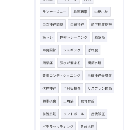
ランナーズニー
腸脛靭帯
内反小趾
自立神経調整
自律神経
前下脛腓靭帯
筋トレ
体幹トレーニング
膝窩筋
距腿関節
ジョギング
ばね股
頸部痛
膝水が溜まる
関節水腫
背骨コンディショニング
自律神経失調症
伏在神経
半月板損傷
リスフラン関節
靭帯損傷
三角筋
肋骨骨折
前腕屈筋
ソフトボール
産後矯正
パテラセッティング
足首捻挫