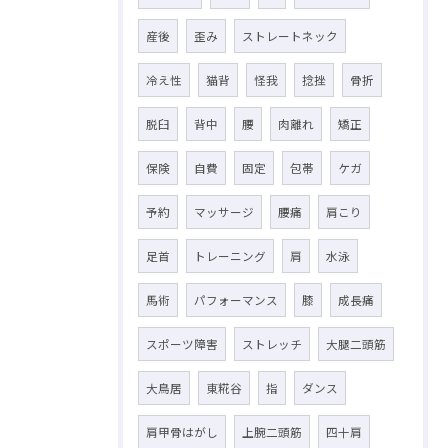
産後
歪み
ストレートネック
冷え性
猫背
怪我
捻挫
骨折
脱臼
背中
腰
肉離れ
矯正
保険
自費
固定
包帯
ケガ
予約
マッサージ
腰痛
肩こり
足首
トレーニング
肩
水泳
馬術
パフォーマンス
膝
成長痛
スポーツ障害
ストレッチ
大腿二頭筋
大鳥居
東糀谷
指
ダンス
肩甲骨はがし
上腕二頭筋
四十肩