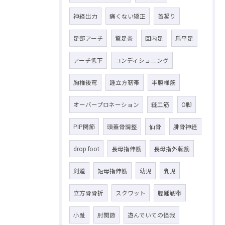
神経出力
痛くない矯正
首凝り
足部アーチ
鵞足炎
回内足
扁平足
アーチ低下
コンディショニング
胸椎後弯
踵立方靭帯
半膜様筋
オーバープロネーション
縫工筋
O脚
PIP関節
頭蓋骨調整
仙骨
腓骨神経
drop foot
長母指伸筋
長母指外転筋
剣道
短母指伸筋
幼児
乳児
立方骨骨折
スクワット
脛踵靭帯
小趾
肘関節
遊んでいての怪我