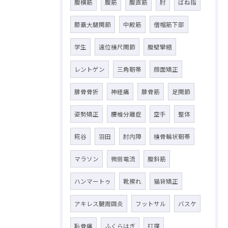
腹横筋
腹筋
腹直筋
肘
ばね指
膝蓋大腿関節
中殿筋
僧帽筋下部
学生
遠位橈尺関節
腹壁攣縮
レントゲン
三角靭帯
顔面矯正
腓骨骨折
神経痛
腓骨筋
足関節
姿勢矯正
腰椎分離症
空手
整体
糀谷
羽田
肘内障
橈骨輪状靭帯
マラソン
微弱電流
腹斜筋
ハンマートゥ
靴擦れ
猫背矯正
アキレス腱周囲炎
フットサル
バスケ
恥骨痛
ふくらはぎ
打撲