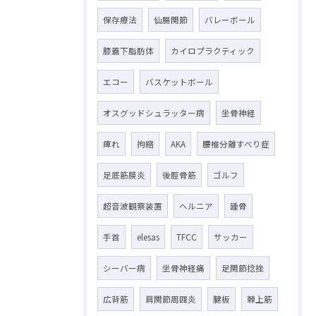
保存療法
仙腸関節
バレーボール
膝蓋下脂肪体
カイロプラクティック
エコー
バスケットボール
オスグッドシュラッター病
坐骨神経
痺れ
拘縮
AKA
腰椎分離すべり症
足底筋膜炎
後脛骨筋
ゴルフ
超音波観察装置
ヘルニア
踵骨
手首
elesas
TFCC
サッカー
シーバー病
坐骨神経痛
足関節捻挫
広背筋
肩関節周囲炎
腱板
棘上筋