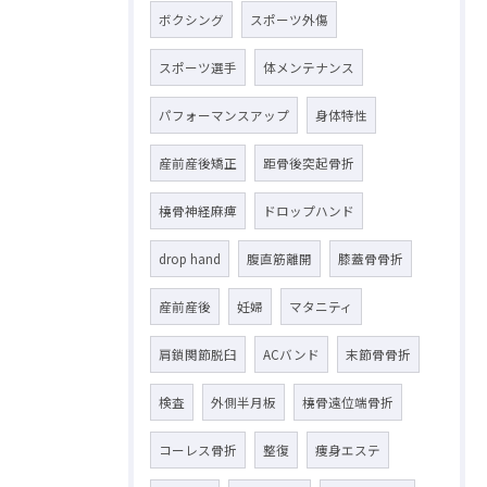
ボクシング
スポーツ外傷
スポーツ選手
体メンテナンス
パフォーマンスアップ
身体特性
産前産後矯正
距骨後突起骨折
橈骨神経麻痺
ドロップハンド
drop hand
腹直筋離開
膝蓋骨骨折
産前産後
妊婦
マタニティ
肩鎖関節脱臼
ACバンド
末節骨骨折
検査
外側半月板
橈骨遠位端骨折
コーレス骨折
整復
痩身エステ