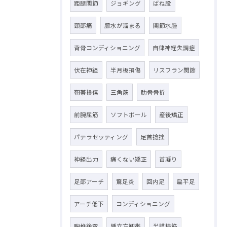
距腿関節
ジョギング
ばね股
頸部痛
膝水が溜まる
関節水腫
背骨コンディショニング
自律神経失調症
伏在神経
半月板損傷
リスフラン関節
靭帯損傷
三角筋
肋骨骨折
前腕屈筋
ソフトボール
産後矯正
パテラセッティング
足首捻挫
神経出力
痛くない矯正
首凝り
足部アーチ
鵞足炎
回内足
扁平足
アーチ低下
コンディショニング
胸椎後弯
踵立方靭帯
半膜様筋