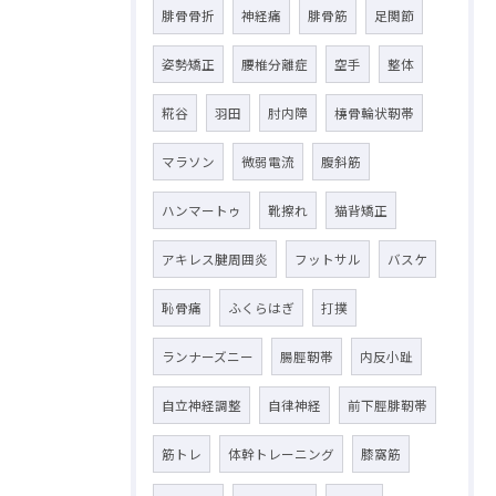
腓骨骨折
神経痛
腓骨筋
足関節
姿勢矯正
腰椎分離症
空手
整体
糀谷
羽田
肘内障
橈骨輪状靭帯
マラソン
微弱電流
腹斜筋
ハンマートゥ
靴擦れ
猫背矯正
アキレス腱周囲炎
フットサル
バスケ
恥骨痛
ふくらはぎ
打撲
ランナーズニー
腸脛靭帯
内反小趾
自立神経調整
自律神経
前下脛腓靭帯
筋トレ
体幹トレーニング
膝窩筋