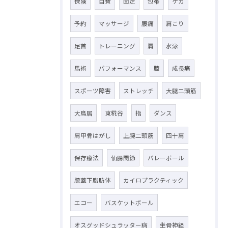
保険
自費
固定
包帯
ケガ
予約
マッサージ
腰痛
肩こり
足首
トレーニング
肩
水泳
馬術
パフォーマンス
膝
成長痛
スポーツ障害
ストレッチ
大腿二頭筋
大鳥居
東糀谷
指
ダンス
肩甲骨はがし
上腕二頭筋
四十肩
保存療法
仙腸関節
バレーボール
膝蓋下脂肪体
カイロプラクティック
エコー
バスケットボール
オスグッドシュラッター病
坐骨神経