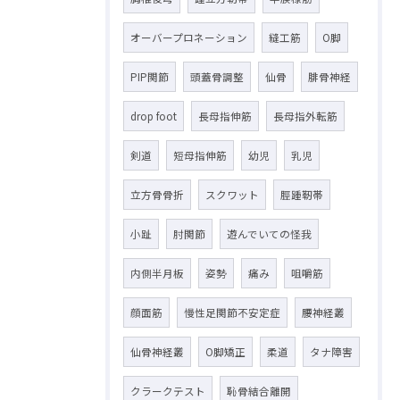
オーバープロネーション
縫工筋
O脚
PIP関節
頭蓋骨調整
仙骨
腓骨神経
drop foot
長母指伸筋
長母指外転筋
剣道
短母指伸筋
幼児
乳児
立方骨骨折
スクワット
脛踵靭帯
小趾
肘関節
遊んでいての怪我
内側半月板
姿勢
痛み
咀嚼筋
顔面筋
慢性足関節不安定症
腰神経叢
仙骨神経叢
O脚矯正
柔道
タナ障害
クラークテスト
恥骨結合離開