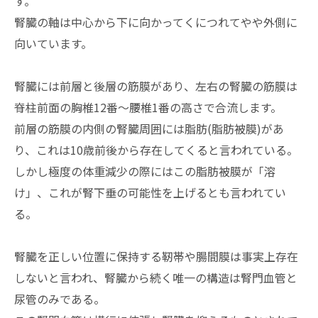
す。
腎臓の軸は中心から下に向かってくにつれてやや外側に
向いています。
腎臓には前層と後層の筋膜があり、左右の腎臓の筋膜は
脊柱前面の胸椎12番～腰椎1番の高さで合流します。
前層の筋膜の内側の腎臓周囲には脂肪(脂肪被膜)があ
り、これは10歳前後から存在してくると言われている。
しかし極度の体重減少の際にはこの脂肪被膜が「溶
け」、これが腎下垂の可能性を上げるとも言われてい
る。
腎臓を正しい位置に保持する靭帯や腸間膜は事実上存在
しないと言われ、腎臓から続く唯一の構造は腎門血管と
尿管のみである。