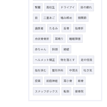
腎臓
高校生
ドライアイ
目の疲れ
目
二重あご
噛み締め
顎関節
歯医者
たるみ
舌骨
指骨折
舟状骨骨折
耳鳴り
睡眠障害
赤ちゃん
斜頭
絶壁
ヘルメット矯正
物を落とす
足の怪我
指を挟む
整形外科
中耳炎
吐き気
投薬
前庭神経
耳小骨
距骨
スナッフボックス
転倒
接骨院