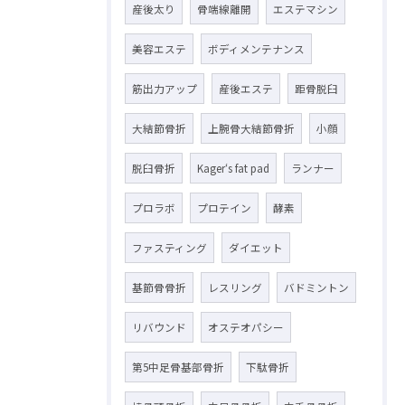
産後太り
骨端線離開
エステマシン
美容エステ
ボディメンテナンス
筋出力アップ
産後エステ
距骨脱臼
大結節骨折
上腕骨大結節骨折
小顔
脱臼骨折
Kager‘s fat pad
ランナー
プロラボ
プロテイン
酵素
ファスティング
ダイエット
基節骨骨折
レスリング
バドミントン
リバウンド
オステオパシー
第5中足骨基部骨折
下駄骨折