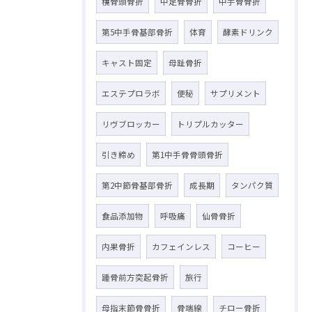
橈骨頭骨折
中足骨骨折
中手骨骨折
第5中手骨基部骨折
体育
酵素ドリンク
キャスト固定
母趾骨折
エステプロラボ
便秘
サプリメント
リヴブロッカー
トリプルカッター
引き締め
第1中手骨骨頭骨折
第2中節骨基部骨折
成長期
タンパク質
食品添加物
呼吸痛
仙骨骨折
内果骨折
カフェインレス
コーヒー
踵骨前方突起骨折
旅行
母指末節骨骨折
骨端線
チロー骨折