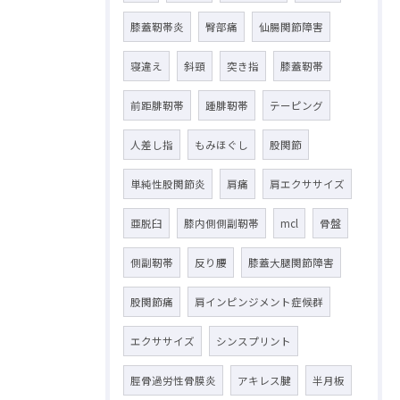
膝蓋靭帯炎
臀部痛
仙腸関節障害
寝違え
斜頸
突き指
膝蓋靭帯
前距腓靭帯
踵腓靭帯
テーピング
人差し指
もみほぐし
股関節
単純性股関節炎
肩痛
肩エクササイズ
亜脱臼
膝内側側副靭帯
mcl
骨盤
側副靭帯
反り腰
膝蓋大腿関節障害
股関節痛
肩インピンジメント症候群
エクササイズ
シンスプリント
脛骨過労性骨膜炎
アキレス腱
半月板