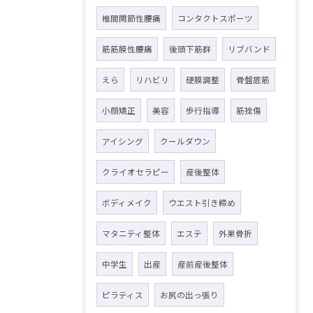
椎間関節性腰痛
コンタクトスポーツ
筋筋膜性腰痛
後頭下筋群
リブバンド
えら
リハビリ
硬膜調整
骨盤底筋
小顔矯正
美容
歩行指導
筋挫傷
アイシング
クールダウン
クライオセラピー
産後整体
ボディメイク
ウエスト引き締め
マタニティ整体
エステ
外果骨折
中学生
出産
産前産後整体
ピラティス
お尻の出っ張り