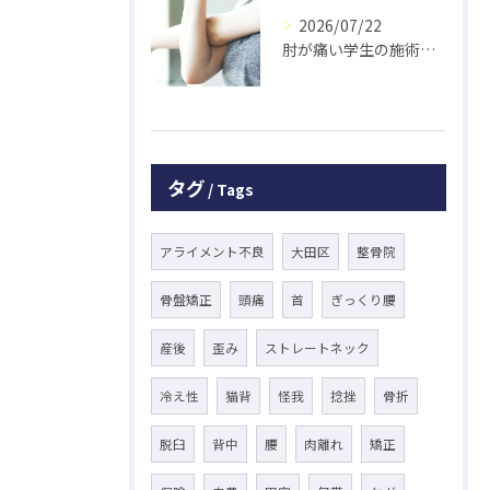
2026/07/22
肘が痛い学生の施術 大鳥居にある整骨院
タグ
Tags
アライメント不良
大田区
整骨院
骨盤矯正
頭痛
首
ぎっくり腰
産後
歪み
ストレートネック
冷え性
猫背
怪我
捻挫
骨折
脱臼
背中
腰
肉離れ
矯正