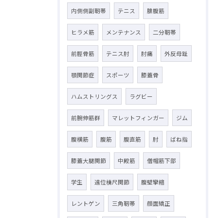
内側側副靭帯
テニス
腓腹筋
ヒラメ筋
メンテナンス
二分靭帯
前脛骨筋
テニス肘
肘痛
外反母趾
顎関節症
スポーツ
膝蓋骨
ハムストリングス
ラグビー
前腕伸筋群
マレットフィンガー
ジム
腹横筋
腹筋
腹直筋
肘
ばね指
膝蓋大腿関節
中殿筋
僧帽筋下部
学生
遠位橈尺関節
腹壁攣縮
レントゲン
三角靭帯
顔面矯正