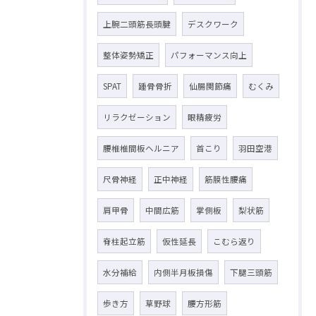
上腕二頭筋長頭腱
デスクワーク
整体姿勢矯正
パフォーマンス向上
SPAT
踵骨骨折
仙腸関節痛
むくみ
リラクゼーション
眼精疲労
腰椎椎間板ヘルニア
首こり
羽田空港
尺骨神経
正中神経
筋膜性腰痛
肩甲骨
中間広筋
掌側板
梨状筋
脊柱起立筋
仮性延長
こむら返り
水分補給
内側半月板損傷
下腿三頭筋
歩き方
草野球
腰方形筋