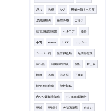
痺れ
拘縮
AKA
腰椎分離すべり症
足底筋膜炎
後脛骨筋
ゴルフ
超音波観察装置
ヘルニア
踵骨
手首
elesas
TFCC
サッカー
シーバー病
坐骨神経痛
足関節捻挫
広背筋
肩関節周囲炎
腱板
棘上筋
膝痛
首痛
巻き肩
下垂足
腓骨神経麻痺
腱板損傷
内側側副靭帯損傷
肘内側側副靭帯
野球
野球肘
大腿四頭筋
めまい