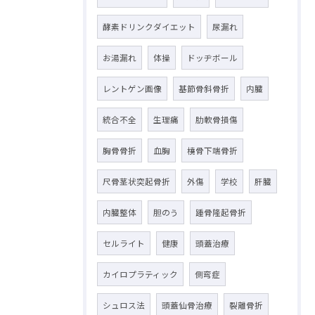
酵素ドリンクダイエット
尿漏れ
お湯漏れ
体操
ドッヂボール
レントゲン画像
基節骨斜骨折
内臓
統合不全
生理痛
肋軟骨損傷
胸骨骨折
血胸
橈骨下端骨折
尺骨茎状突起骨折
外傷
学校
肝臓
内臓整体
胆のう
踵骨隆起骨折
セルライト
健康
頭蓋治療
カイロプラティック
側弯症
シュロス法
頭蓋仙骨治療
裂離骨折