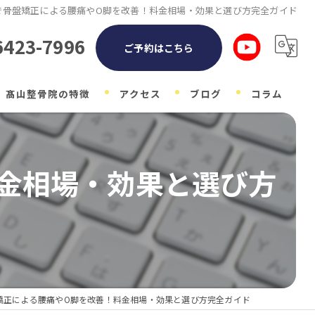
で骨盤矯正による腰痛やO脚を改善！料金相場・効果と選び方完全ガイド
6423-7996
ご予約はこちら
髙山整骨院の特徴
アクセス
ブログ
コラム
整体
金相場・効果と選び方
自律神経
子ども
マタニティ
肩こり
矯正による腰痛やO脚を改善！料金相場・効果と選び方完全ガイド