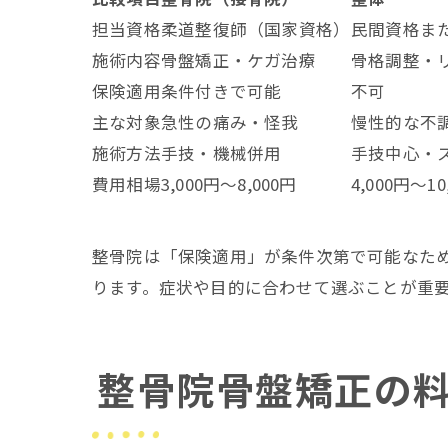
担当資格
柔道整復師（国家資格）
民間資格ま
施術内容
骨盤矯正・ケガ治療
骨格調整・
保険適用
条件付きで可能
不可
主な対象
急性の痛み・怪我
慢性的な不
施術方法
手技・機械併用
手技中心・
費用相場
3,000円～8,000円
4,000円～10
整骨院は「保険適用」が条件次第で可能なた
ります。症状や目的に合わせて選ぶことが重
整骨院骨盤矯正の