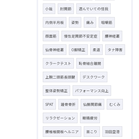
小趾
肘関節
遊んでいての怪我
内側半月板
姿勢
痛み
咀嚼筋
顔面筋
慢性足関節不安定症
腰神経叢
仙骨神経叢
O脚矯正
柔道
タナ障害
クラークテスト
恥骨結合離開
上腕二頭筋長頭腱
デスクワーク
整体姿勢矯正
パフォーマンス向上
SPAT
踵骨骨折
仙腸関節痛
むくみ
リラクゼーション
眼精疲労
腰椎椎間板ヘルニア
首こり
羽田空港