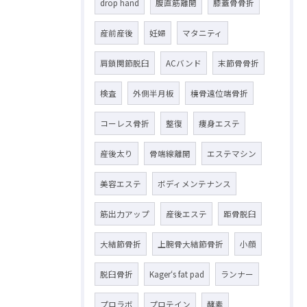
drop hand
腹直筋離開
膝蓋骨骨折
産前産後
妊婦
マタニティ
肩鎖関節脱臼
ACバンド
末節骨骨折
検査
外側半月板
橈骨遠位端骨折
コーレス骨折
整復
痩身エステ
産後太り
骨端線離開
エステマシン
美容エステ
ボディメンテナンス
筋出力アップ
産後エステ
距骨脱臼
大結節骨折
上腕骨大結節骨折
小顔
脱臼骨折
Kager‘s fat pad
ランナー
プロラボ
プロテイン
酵素