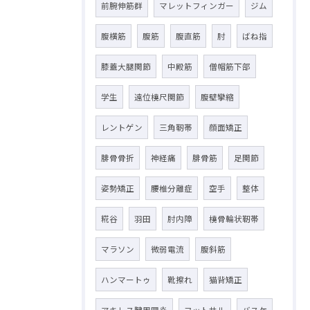
前腕伸筋群
マレットフィンガー
ジム
腹横筋
腹筋
腹直筋
肘
ばね指
膝蓋大腿関節
中殿筋
僧帽筋下部
学生
遠位橈尺関節
腹壁攣縮
レントゲン
三角靭帯
顔面矯正
腓骨骨折
神経痛
腓骨筋
足関節
姿勢矯正
腰椎分離症
空手
整体
糀谷
羽田
肘内障
橈骨輪状靭帯
マラソン
微弱電流
腹斜筋
ハンマートゥ
靴擦れ
猫背矯正