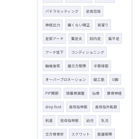
パテラセッティング
足首捻挫
神経出力
痛くない矯正
首凝り
足部アーチ
鵞足炎
回内足
扁平足
アーチ低下
コンディショニング
胸椎後弯
踵立方靭帯
半膜様筋
オーバープロネーション
縫工筋
O脚
PIP関節
頭蓋骨調整
仙骨
腓骨神経
drop foot
長母指伸筋
長母指外転筋
剣道
短母指伸筋
幼児
乳児
立方骨骨折
スクワット
脛踵靭帯