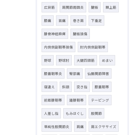
広背筋
肩関節周囲炎
腱板
棘上筋
膝痛
首痛
巻き肩
下垂足
腓骨神経麻痺
腱板損傷
内側側副靭帯損傷
肘内側側副靭帯
野球
野球肘
大腿四頭筋
めまい
膝蓋靭帯炎
臀部痛
仙腸関節障害
寝違え
斜頸
突き指
膝蓋靭帯
前距腓靭帯
踵腓靭帯
テーピング
人差し指
もみほぐし
股関節
単純性股関節炎
肩痛
肩エクササイズ