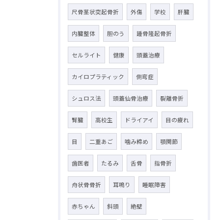
尺骨茎状突起骨折
外傷
学校
肝臓
内臓整体
胆のう
踵骨隆起骨折
セルライト
健康
頭蓋治療
カイロプラティック
側弯症
シュロス法
頭蓋仙骨治療
裂離骨折
腎臓
高校生
ドライアイ
目の疲れ
目
二重あご
噛み締め
顎関節
歯医者
たるみ
舌骨
指骨折
舟状骨骨折
耳鳴り
睡眠障害
赤ちゃん
斜頭
絶壁