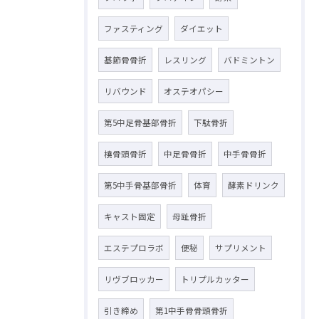
ファスティング
ダイエット
基節骨骨折
レスリング
バドミントン
リバウンド
オステオパシー
第5中足骨基部骨折
下駄骨折
橈骨頭骨折
中足骨骨折
中手骨骨折
第5中手骨基部骨折
体育
酵素ドリンク
キャスト固定
母趾骨折
エステプロラボ
便秘
サプリメント
リヴブロッカー
トリプルカッター
引き締め
第1中手骨骨頭骨折