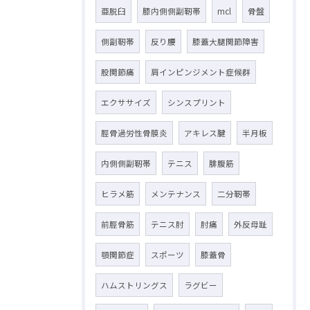
亜脱臼
膝内側側副靭帯
mcl
骨盤
側副靭帯
反り腰
膝蓋大腿関節障害
股関節痛
肩インピンジメント症候群
エクササイズ
シンスプリント
脛骨過労性骨膜炎
アキレス腱
半月板
内側側副靭帯
テニス
腓腹筋
ヒラメ筋
メンテナンス
二分靭帯
前脛骨筋
テニス肘
肘痛
外反母趾
顎関節症
スポーツ
膝蓋骨
ハムストリングス
ラグビー