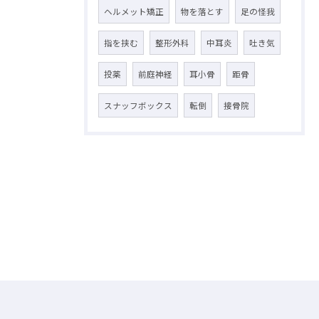
ヘルメット矯正
物を落とす
足の怪我
指を挟む
整形外科
中耳炎
吐き気
投薬
前庭神経
耳小骨
距骨
スナッフボックス
転倒
接骨院