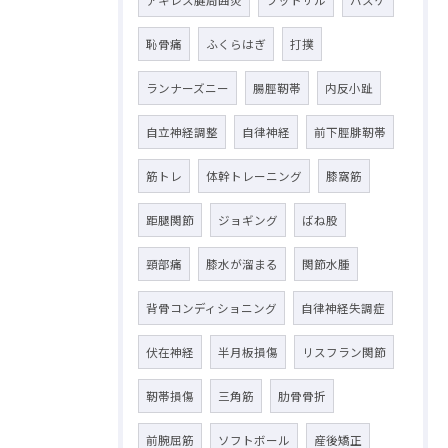
アキレス腱周囲炎
フットサル
バスケ
恥骨痛
ふくらはぎ
打撲
ランナーズニー
腸脛靭帯
内反小趾
自立神経調整
自律神経
前下脛腓靭帯
筋トレ
体幹トレーニング
膝窩筋
距腿関節
ジョギング
ばね股
頸部痛
膝水が溜まる
関節水腫
背骨コンディショニング
自律神経失調症
伏在神経
半月板損傷
リスフラン関節
靭帯損傷
三角筋
肋骨骨折
前腕屈筋
ソフトボール
産後矯正