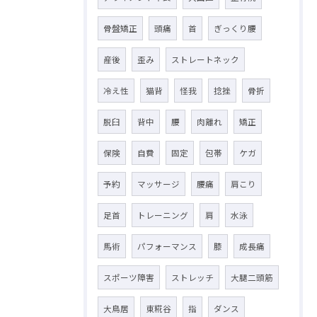
骨盤矯正
頭痛
首
ぎっくり腰
産後
歪み
ストレートネック
冷え性
猫背
怪我
捻挫
骨折
脱臼
背中
腰
肉離れ
矯正
保険
自費
固定
包帯
ケガ
予約
マッサージ
腰痛
肩こり
足首
トレーニング
肩
水泳
馬術
パフォーマンス
膝
成長痛
スポーツ障害
ストレッチ
大腿二頭筋
大鳥居
東糀谷
指
ダンス