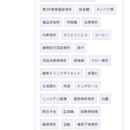
第2中節骨基部骨折
成長期
タンパク質
食品添加物
呼吸痛
仙骨骨折
内果骨折
カフェインレス
コーヒー
踵骨前方突起骨折
旅行
母指末節骨骨折
骨端線
チロー骨折
酵素ドリンクダイエット
尿漏れ
お湯漏れ
体操
ドッヂボール
レントゲン画像
基節骨斜骨折
内臓
統合不全
生理痛
肋軟骨損傷
胸骨骨折
血胸
橈骨下端骨折