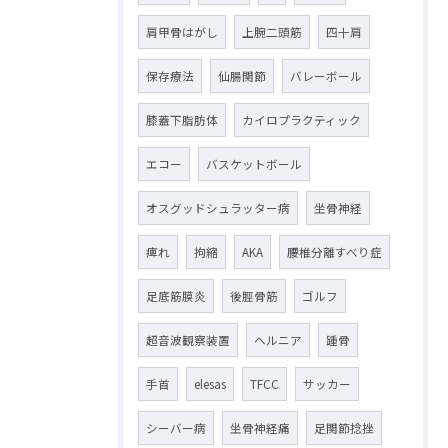
肩甲骨はがし
上腕二頭筋
四十肩
保存療法
仙腸関節
バレーボール
膝蓋下脂肪体
カイロプラクティック
エコー
バスケットボール
オスグッドシュラッター病
坐骨神経
痺れ
拘縮
AKA
腰椎分離すべり症
足底筋膜炎
後脛骨筋
ゴルフ
超音波観察装置
ヘルニア
踵骨
手首
elesas
TFCC
サッカー
シーバー病
坐骨神経痛
足関節捻挫