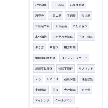
尺骨神経
正中神経
筋膜性腰痛
肩甲骨
中間広筋
掌側板
梨状筋
脊柱起立筋
仮性延長
こむら返り
水分補給
内側半月板損傷
下腿三頭筋
歩き方
草野球
腰方形筋
椎間関節性腰痛
コンタクトスポーツ
筋筋膜性腰痛
後頭下筋群
リブバンド
えら
リハビリ
硬膜調整
骨盤底筋
小顔矯正
美容
歩行指導
筋挫傷
アイシング
クールダウン