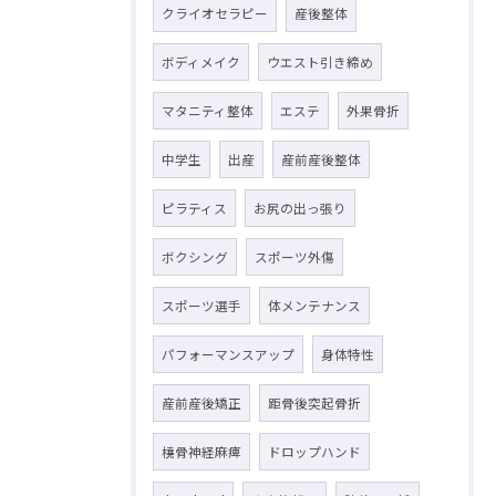
クライオセラピー
産後整体
ボディメイク
ウエスト引き締め
マタニティ整体
エステ
外果骨折
中学生
出産
産前産後整体
ピラティス
お尻の出っ張り
ボクシング
スポーツ外傷
スポーツ選手
体メンテナンス
パフォーマンスアップ
身体特性
産前産後矯正
距骨後突起骨折
橈骨神経麻痺
ドロップハンド