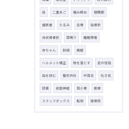
目
二重あご
噛み締め
顎関節
歯医者
たるみ
舌骨
指骨折
舟状骨骨折
耳鳴り
睡眠障害
赤ちゃん
斜頭
絶壁
ヘルメット矯正
物を落とす
足の怪我
指を挟む
整形外科
中耳炎
吐き気
投薬
前庭神経
耳小骨
距骨
スナッフボックス
転倒
接骨院