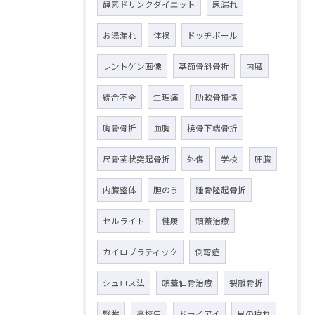
酵素ドリンクダイエット
尿漏れ
お湯漏れ
体操
ドッヂボール
レントゲン画像
基節骨斜骨折
内臓
統合不全
生理痛
肋軟骨損傷
胸骨骨折
血胸
橈骨下端骨折
尺骨茎状突起骨折
外傷
学校
肝臓
内臓整体
胆のう
踵骨隆起骨折
セルライト
健康
頭蓋治療
カイロプラティック
側弯症
シュロス法
頭蓋仙骨治療
裂離骨折
腎臓
高校生
ドライアイ
目の疲れ