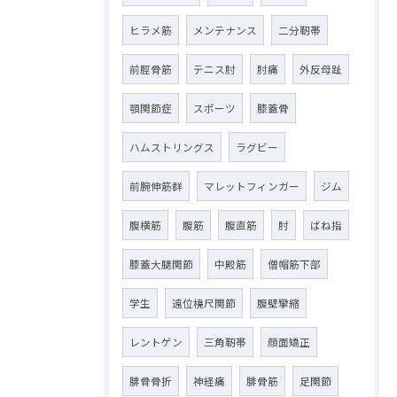
ヒラメ筋
メンテナンス
二分靭帯
前脛骨筋
テニス肘
肘痛
外反母趾
顎関節症
スポーツ
膝蓋骨
ハムストリングス
ラグビー
前腕伸筋群
マレットフィンガー
ジム
腹横筋
腹筋
腹直筋
肘
ばね指
膝蓋大腿関節
中殿筋
僧帽筋下部
学生
遠位橈尺関節
腹壁攣縮
レントゲン
三角靭帯
顔面矯正
腓骨骨折
神経痛
腓骨筋
足関節