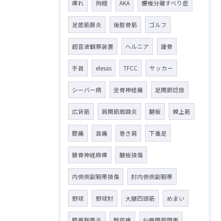
痺れ
拘縮
AKA
腰椎分離すべり症
足底筋膜炎
後脛骨筋
ゴルフ
超音波観察装置
ヘルニア
踵骨
手首
elesas
TFCC
サッカー
シーバー病
坐骨神経痛
足関節捻挫
広背筋
肩関節周囲炎
腱板
棘上筋
膝痛
首痛
巻き肩
下垂足
腓骨神経麻痺
腱板損傷
内側側副靭帯損傷
肘内側側副靭帯
野球
野球肘
大腿四頭筋
めまい
膝蓋靭帯炎
臀部痛
仙腸関節障害