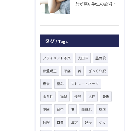
肘が痛い学生の施術 大鳥居にある整骨院
タグ
Tags
アライメント不良
大田区
整骨院
骨盤矯正
頭痛
首
ぎっくり腰
産後
歪み
ストレートネック
冷え性
猫背
怪我
捻挫
骨折
脱臼
背中
腰
肉離れ
矯正
保険
自費
固定
包帯
ケガ