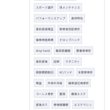
スポーツ選手
体メンテナンス
パフォーマンスアップ
身体特性
産前産後矯正
距骨後突起骨折
橈骨神経麻痺
ドロップハンド
drop hand
腹直筋離開
膝蓋骨骨折
産前産後
妊婦
マタニティ
肩鎖関節脱臼
ACバンド
末節骨骨折
検査
外側半月板
橈骨遠位端骨折
コーレス骨折
整復
痩身エステ
産後太り
骨端線離開
エステマシン