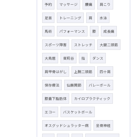
予約
マッサージ
腰痛
肩こり
足首
トレーニング
肩
水泳
馬術
パフォーマンス
膝
成長痛
スポーツ障害
ストレッチ
大腿二頭筋
大鳥居
東糀谷
指
ダンス
肩甲骨はがし
上腕二頭筋
四十肩
保存療法
仙腸関節
バレーボール
膝蓋下脂肪体
カイロプラクティック
エコー
バスケットボール
オスグッドシュラッター病
坐骨神経