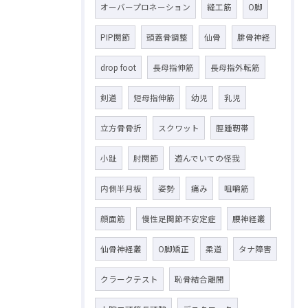
オーバープロネーション
縫工筋
O脚
PIP関節
頭蓋骨調整
仙骨
腓骨神経
drop foot
長母指伸筋
長母指外転筋
剣道
短母指伸筋
幼児
乳児
立方骨骨折
スクワット
脛踵靭帯
小趾
肘関節
遊んでいての怪我
内側半月板
姿勢
痛み
咀嚼筋
顔面筋
慢性足関節不安定症
腰神経叢
仙骨神経叢
O脚矯正
柔道
タナ障害
クラークテスト
恥骨結合離開