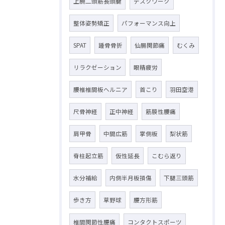
上腕二頭筋長頭腱
デスクワーク
整体姿勢矯正
パフォーマンス向上
SPAT
踵骨骨折
仙腸関節痛
むくみ
リラクゼーション
眼精疲労
腰椎椎間板ヘルニア
首こり
羽田空港
尺骨神経
正中神経
筋膜性腰痛
肩甲骨
中間広筋
掌側板
梨状筋
脊柱起立筋
仮性延長
こむら返り
水分補給
内側半月板損傷
下腿三頭筋
歩き方
草野球
腰方形筋
椎間関節性腰痛
コンタクトスポーツ