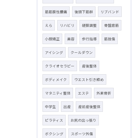
筋筋膜性腰痛
後頭下筋群
リブバンド
えら
リハビリ
硬膜調整
骨盤底筋
小顔矯正
美容
歩行指導
筋挫傷
アイシング
クールダウン
クライオセラピー
産後整体
ボディメイク
ウエスト引き締め
マタニティ整体
エステ
外果骨折
中学生
出産
産前産後整体
ピラティス
お尻の出っ張り
ボクシング
スポーツ外傷