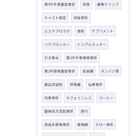
第5中手骨基部骨折
体育
酵素ドリンク
キャスト固定
母趾骨折
エステプロラボ
便秘
サプリメント
リヴブロッカー
トリプルカッター
引き締め
第1中手骨骨頭骨折
第2中節骨基部骨折
成長期
タンパク質
食品添加物
呼吸痛
仙骨骨折
内果骨折
カフェインレス
コーヒー
踵骨前方突起骨折
旅行
母指末節骨骨折
骨端線
チロー骨折