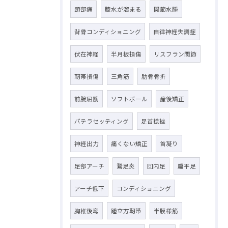
頸部痛
膝水が溜まる
関節水腫
背骨コンディショニング
自律神経失調症
伏在神経
半月板損傷
リスフラン関節
靭帯損傷
三角筋
肋骨骨折
前腕屈筋
ソフトボール
産後矯正
パテラセッティング
足首捻挫
神経出力
痛くない矯正
首凝り
足部アーチ
鵞足炎
回内足
扁平足
アーチ低下
コンディショニング
胸椎後弯
踵立方靭帯
半膜様筋