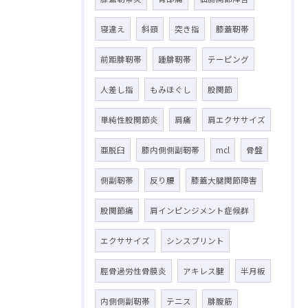
寝違え
斜頸
突き指
膝蓋靭帯
前距腓靭帯
踵腓靭帯
テーピング
人差し指
もみほぐし
股関節
単純性股関節炎
肩痛
肩エクササイズ
亜脱臼
膝内側側副靭帯
mcl
骨盤
側副靭帯
反り腰
膝蓋大腿関節障害
股関節痛
肩インピンジメント症候群
エクササイズ
シンスプリント
脛骨過労性骨膜炎
アキレス腱
半月板
内側側副靭帯
テニス
腓腹筋