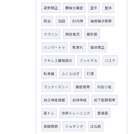
姿勢矯正
腰椎分離症
空手
整体
糀谷
羽田
肘内障
橈骨輪状靭帯
マラソン
微弱電流
腹斜筋
ハンマートゥ
靴擦れ
猫背矯正
アキレス腱周囲炎
フットサル
バスケ
恥骨痛
ふくらはぎ
打撲
ランナーズニー
腸脛靭帯
内反小趾
自立神経調整
自律神経
前下脛腓靭帯
筋トレ
体幹トレーニング
膝窩筋
距腿関節
ジョギング
ばね股