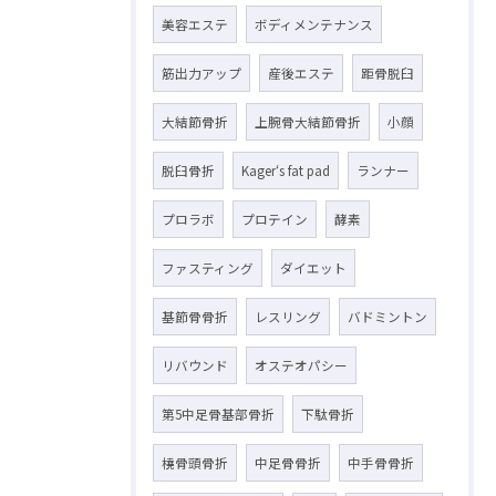
美容エステ
ボディメンテナンス
筋出力アップ
産後エステ
距骨脱臼
大結節骨折
上腕骨大結節骨折
小顔
脱臼骨折
Kager‘s fat pad
ランナー
プロラボ
プロテイン
酵素
ファスティング
ダイエット
基節骨骨折
レスリング
バドミントン
リバウンド
オステオパシー
第5中足骨基部骨折
下駄骨折
橈骨頭骨折
中足骨骨折
中手骨骨折