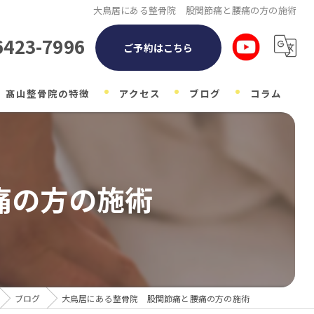
大鳥居にある整骨院 股関節痛と腰痛の方の施術
6423-7996
ご予約はこちら
髙山整骨院の特徴
アクセス
ブログ
コラム
整体
自律神経
痛の方の施術
子ども
マタニティ
肩こり
ブログ
大鳥居にある整骨院 股関節痛と腰痛の方の施術