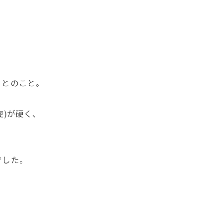
るとのこと。
)が硬く、
でした。
。