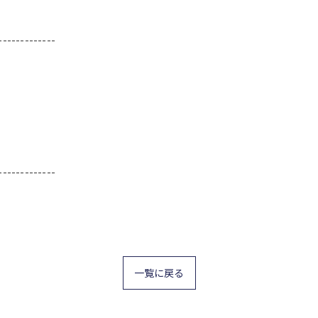
-------------
-------------
一覧に戻る