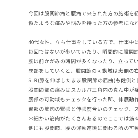
今回は股関節痛と腰痛で来られた方の施術を
似たような痛みや悩みを持った方の参考にな
40代女性、立ち仕事をしている方で、仕事中
毎回ではないが歩いていたり、瞬間的に股関
腰は前かがみの時間が多くなったり、立って
問診をしていくと、股関節の可動域は患側の右
SLR(膝を伸ばしたまま股関節の屈曲)も健側
股関節部の痛みはスカルパ三角内の真ん中が
腰部の可動域もチェックを行った所、伸展動
臀部の筋肉の緊張と伸張度合いのチェック、
＊細かい筋肉がたくさんあるのでここでは筋
他にも股関節、腰の運動連鎖に関わる所の可