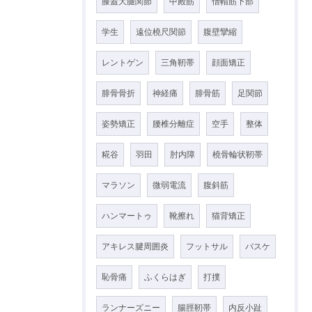
膝蓋大腿関節
中殿筋
僧帽筋下部
学生
遠位橈尺関節
腹壁攣縮
レントゲン
三角靭帯
顔面矯正
腓骨骨折
神経痛
腓骨筋
足関節
姿勢矯正
腰椎分離症
空手
整体
糀谷
羽田
肘内障
橈骨輪状靭帯
マラソン
微弱電流
腹斜筋
ハンマートゥ
靴擦れ
猫背矯正
アキレス腱周囲炎
フットサル
バスケ
恥骨痛
ふくらはぎ
打撲
ランナーズニー
腸脛靭帯
内反小趾