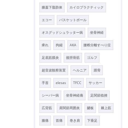
膝蓋下脂肪体
カイロプラクティック
エコー
バスケットボール
オスグッドシュラッター病
坐骨神経
痺れ
拘縮
AKA
腰椎分離すべり症
足底筋膜炎
後脛骨筋
ゴルフ
超音波観察装置
ヘルニア
踵骨
手首
elesas
TFCC
サッカー
シーバー病
坐骨神経痛
足関節捻挫
広背筋
肩関節周囲炎
腱板
棘上筋
膝痛
首痛
巻き肩
下垂足