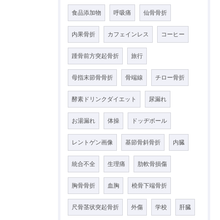
食品添加物
呼吸痛
仙骨骨折
内果骨折
カフェインレス
コーヒー
踵骨前方突起骨折
旅行
母指末節骨骨折
骨端線
チロー骨折
酵素ドリンクダイエット
尿漏れ
お湯漏れ
体操
ドッヂボール
レントゲン画像
基節骨斜骨折
内臓
統合不全
生理痛
肋軟骨損傷
胸骨骨折
血胸
橈骨下端骨折
尺骨茎状突起骨折
外傷
学校
肝臓