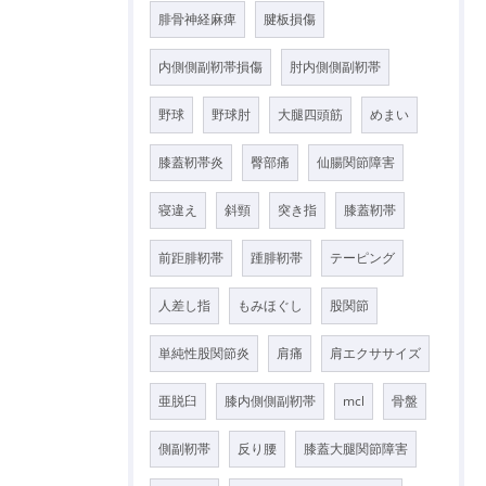
腓骨神経麻痺
腱板損傷
内側側副靭帯損傷
肘内側側副靭帯
野球
野球肘
大腿四頭筋
めまい
膝蓋靭帯炎
臀部痛
仙腸関節障害
寝違え
斜頸
突き指
膝蓋靭帯
前距腓靭帯
踵腓靭帯
テーピング
人差し指
もみほぐし
股関節
単純性股関節炎
肩痛
肩エクササイズ
亜脱臼
膝内側側副靭帯
mcl
骨盤
側副靭帯
反り腰
膝蓋大腿関節障害