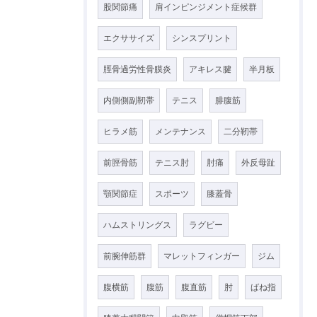
股関節痛
肩インピンジメント症候群
エクササイズ
シンスプリント
脛骨過労性骨膜炎
アキレス腱
半月板
内側側副靭帯
テニス
腓腹筋
ヒラメ筋
メンテナンス
二分靭帯
前脛骨筋
テニス肘
肘痛
外反母趾
顎関節症
スポーツ
膝蓋骨
ハムストリングス
ラグビー
前腕伸筋群
マレットフィンガー
ジム
腹横筋
腹筋
腹直筋
肘
ばね指