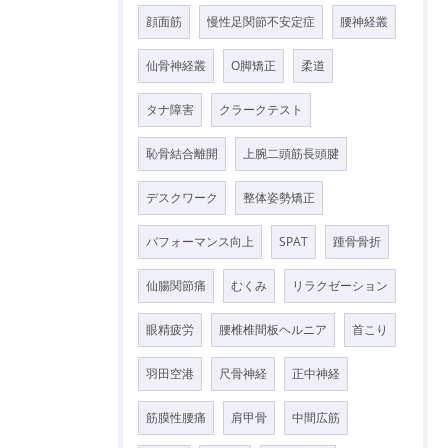
顔面筋
慢性足関節不安定症
腰神経叢
仙骨神経叢
O脚矯正
柔道
タナ障害
クラークテスト
恥骨結合離開
上腕二頭筋長頭腱
デスクワーク
整体姿勢矯正
パフォーマンス向上
SPAT
踵骨骨折
仙腸関節痛
むくみ
リラクゼーション
眼精疲労
腰椎椎間板ヘルニア
首こり
羽田空港
尺骨神経
正中神経
筋膜性腰痛
肩甲骨
中間広筋