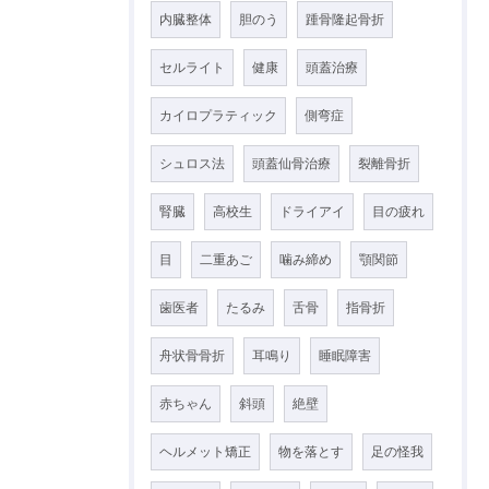
内臓整体
胆のう
踵骨隆起骨折
セルライト
健康
頭蓋治療
カイロプラティック
側弯症
シュロス法
頭蓋仙骨治療
裂離骨折
腎臓
高校生
ドライアイ
目の疲れ
目
二重あご
噛み締め
顎関節
歯医者
たるみ
舌骨
指骨折
舟状骨骨折
耳鳴り
睡眠障害
赤ちゃん
斜頭
絶壁
ヘルメット矯正
物を落とす
足の怪我