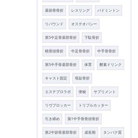
基節骨骨折
レスリング
バドミントン
リバウンド
オステオパシー
第5中足骨基部骨折
下駄骨折
橈骨頭骨折
中足骨骨折
中手骨骨折
第5中手骨基部骨折
体育
酵素ドリンク
キャスト固定
母趾骨折
エステプロラボ
便秘
サプリメント
リヴブロッカー
トリプルカッター
引き締め
第1中手骨骨頭骨折
第2中節骨基部骨折
成長期
タンパク質