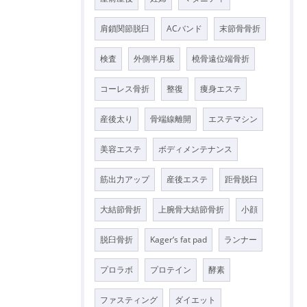
肩鎖関節脱臼
ACバンド
末節骨骨折
検査
外側半月板
橈骨遠位端骨折
コーレス骨折
整復
痩身エステ
産後太り
骨端線離開
エステマシン
美容エステ
ボディメンテナンス
筋出力アップ
産後エステ
距骨脱臼
大結節骨折
上腕骨大結節骨折
小顔
脱臼骨折
Kager‘s fat pad
ランナー
プロラボ
プロテイン
酵素
ファスティング
ダイエット