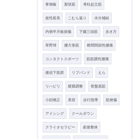
掌側板
梨状筋
脊柱起立筋
仮性延長
こむら返り
水分補給
内側半月板損傷
下腿三頭筋
歩き方
草野球
腰方形筋
椎間関節性腰痛
コンタクトスポーツ
筋筋膜性腰痛
後頭下筋群
リブバンド
えら
リハビリ
硬膜調整
骨盤底筋
小顔矯正
美容
歩行指導
筋挫傷
アイシング
クールダウン
クライオセラピー
産後整体