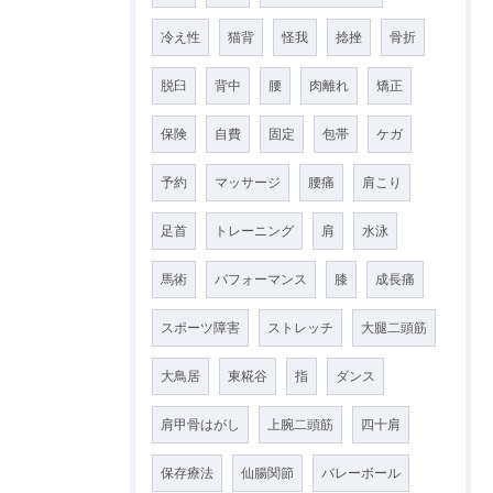
冷え性
猫背
怪我
捻挫
骨折
脱臼
背中
腰
肉離れ
矯正
保険
自費
固定
包帯
ケガ
予約
マッサージ
腰痛
肩こり
足首
トレーニング
肩
水泳
馬術
パフォーマンス
膝
成長痛
スポーツ障害
ストレッチ
大腿二頭筋
大鳥居
東糀谷
指
ダンス
肩甲骨はがし
上腕二頭筋
四十肩
保存療法
仙腸関節
バレーボール