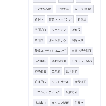
自立神経調整
自律神経
前下脛腓靭帯
筋トレ
体幹トレーニング
膝窩筋
距腿関節
ジョギング
ばね股
頸部痛
膝水が溜まる
関節水腫
背骨コンディショニング
自律神経失調症
伏在神経
半月板損傷
リスフラン関節
靭帯損傷
三角筋
肋骨骨折
前腕屈筋
ソフトボール
産後矯正
パテラセッティング
足首捻挫
神経出力
痛くない矯正
首凝り