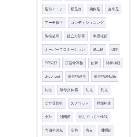
足部アーチ
鵞足炎
回内足
扁平足
アーチ低下
コンディショニング
胸椎後弯
踵立方靭帯
半膜様筋
オーバープロネーション
縫工筋
O脚
PIP関節
頭蓋骨調整
仙骨
腓骨神経
drop foot
長母指伸筋
長母指外転筋
剣道
短母指伸筋
幼児
乳児
立方骨骨折
スクワット
脛踵靭帯
小趾
肘関節
遊んでいての怪我
内側半月板
姿勢
痛み
咀嚼筋