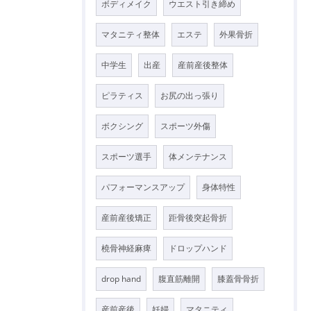
ボディメイク
ウエスト引き締め
マタニティ整体
エステ
外果骨折
中学生
出産
産前産後整体
ピラティス
お尻の出っ張り
ボクシング
スポーツ外傷
スポーツ選手
体メンテナンス
パフォーマンスアップ
身体特性
産前産後矯正
距骨後突起骨折
橈骨神経麻痺
ドロップハンド
drop hand
腹直筋離開
膝蓋骨骨折
産前産後
妊婦
マタニティ