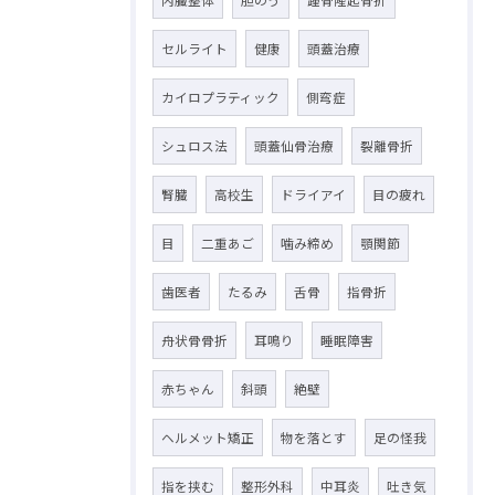
セルライト
健康
頭蓋治療
カイロプラティック
側弯症
シュロス法
頭蓋仙骨治療
裂離骨折
腎臓
高校生
ドライアイ
目の疲れ
目
二重あご
噛み締め
顎関節
歯医者
たるみ
舌骨
指骨折
舟状骨骨折
耳鳴り
睡眠障害
赤ちゃん
斜頭
絶壁
ヘルメット矯正
物を落とす
足の怪我
指を挟む
整形外科
中耳炎
吐き気