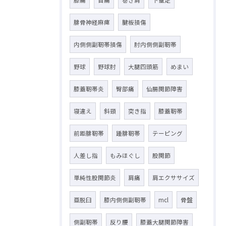
腓骨神経麻痺
腱板損傷
内側側副靭帯損傷
肘内側側副靭帯
野球
野球肘
大腿四頭筋
めまい
膝蓋靭帯炎
臀部痛
仙腸関節障害
寝違え
斜頸
突き指
膝蓋靭帯
前距腓靭帯
踵腓靭帯
テーピング
人差し指
もみほぐし
股関節
単純性股関節炎
肩痛
肩エクササイズ
亜脱臼
膝内側側副靭帯
mcl
骨盤
側副靭帯
反り腰
膝蓋大腿関節障害