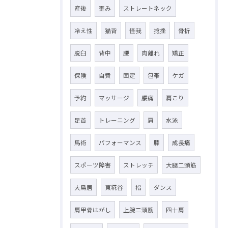
産後
歪み
ストレートネック
冷え性
猫背
怪我
捻挫
骨折
脱臼
背中
腰
肉離れ
矯正
保険
自費
固定
包帯
ケガ
予約
マッサージ
腰痛
肩こり
足首
トレーニング
肩
水泳
馬術
パフォーマンス
膝
成長痛
スポーツ障害
ストレッチ
大腿二頭筋
大鳥居
東糀谷
指
ダンス
肩甲骨はがし
上腕二頭筋
四十肩