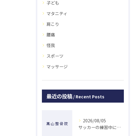
子ども
マタニティ
肩こり
腰痛
怪我
スポーツ
マッサージ
最近の投稿
Recent Posts
2026/08/05
サッカーの練習中に指を突き指して怪我した学生の初回対応と施術 大鳥居にある整骨院