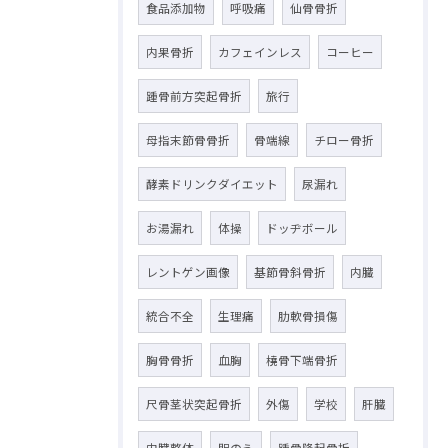
食品添加物
呼吸痛
仙骨骨折
内果骨折
カフェインレス
コーヒー
踵骨前方突起骨折
旅行
母指末節骨骨折
骨端線
チロー骨折
酵素ドリンクダイエット
尿漏れ
お湯漏れ
体操
ドッヂボール
レントゲン画像
基節骨斜骨折
内臓
統合不全
生理痛
肋軟骨損傷
胸骨骨折
血胸
橈骨下端骨折
尺骨茎状突起骨折
外傷
学校
肝臓
内臓整体
胆のう
踵骨隆起骨折