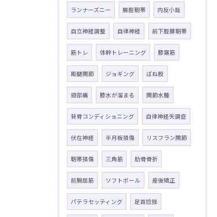
ランナーズニー
腸脛靭帯
内反小趾
自立神経調整
自律神経
前下脛腓靭帯
筋トレ
体幹トレーニング
膝窩筋
距腿関節
ジョギング
ばね股
頸部痛
膝水が溜まる
関節水腫
背骨コンディショニング
自律神経失調症
伏在神経
半月板損傷
リスフラン関節
靭帯損傷
三角筋
肋骨骨折
前腕屈筋
ソフトボール
産後矯正
パテラセッティング
足首捻挫