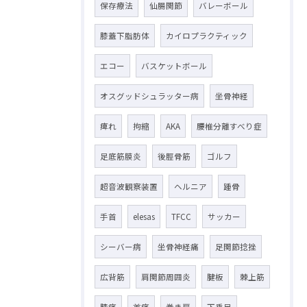
保存療法
仙腸関節
バレーボール
膝蓋下脂肪体
カイロプラクティック
エコー
バスケットボール
オスグッドシュラッター病
坐骨神経
痺れ
拘縮
AKA
腰椎分離すべり症
足底筋膜炎
後脛骨筋
ゴルフ
超音波観察装置
ヘルニア
踵骨
手首
elesas
TFCC
サッカー
シーバー病
坐骨神経痛
足関節捻挫
広背筋
肩関節周囲炎
腱板
棘上筋
膝痛
首痛
巻き肩
下垂足