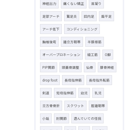
神経出力
痛くない矯正
首凝り
足部アーチ
鵞足炎
回内足
扁平足
アーチ低下
コンディショニング
胸椎後弯
踵立方靭帯
半膜様筋
オーバープロネーション
縫工筋
O脚
PIP関節
頭蓋骨調整
仙骨
腓骨神経
drop foot
長母指伸筋
長母指外転筋
剣道
短母指伸筋
幼児
乳児
立方骨骨折
スクワット
脛踵靭帯
小趾
肘関節
遊んでいての怪我