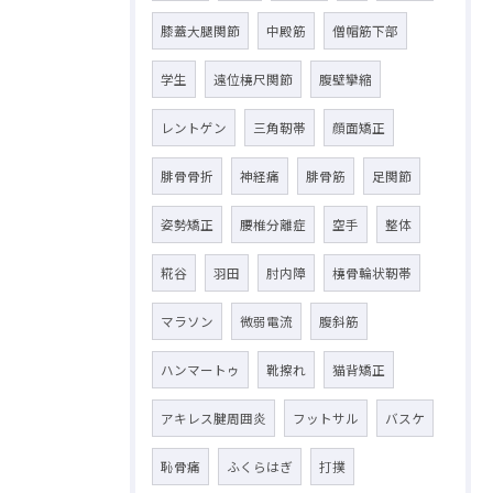
膝蓋大腿関節
中殿筋
僧帽筋下部
学生
遠位橈尺関節
腹壁攣縮
レントゲン
三角靭帯
顔面矯正
腓骨骨折
神経痛
腓骨筋
足関節
姿勢矯正
腰椎分離症
空手
整体
糀谷
羽田
肘内障
橈骨輪状靭帯
マラソン
微弱電流
腹斜筋
ハンマートゥ
靴擦れ
猫背矯正
アキレス腱周囲炎
フットサル
バスケ
恥骨痛
ふくらはぎ
打撲