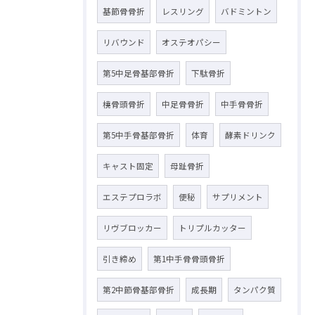
基節骨骨折
レスリング
バドミントン
リバウンド
オステオパシー
第5中足骨基部骨折
下駄骨折
橈骨頭骨折
中足骨骨折
中手骨骨折
第5中手骨基部骨折
体育
酵素ドリンク
キャスト固定
母趾骨折
エステプロラボ
便秘
サプリメント
リヴブロッカー
トリプルカッター
引き締め
第1中手骨骨頭骨折
第2中節骨基部骨折
成長期
タンパク質