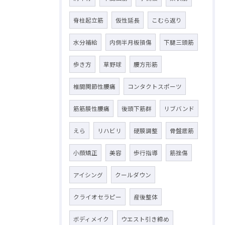
脊柱起立筋
仮性延長
こむら返り
水分補給
内側半月板損傷
下腿三頭筋
歩き方
草野球
腰方形筋
椎間関節性腰痛
コンタクトスポーツ
筋筋膜性腰痛
後頭下筋群
リブバンド
えら
リハビリ
硬膜調整
骨盤底筋
小顔矯正
美容
歩行指導
筋挫傷
アイシング
クールダウン
クライオセラピー
産後整体
ボディメイク
ウエスト引き締め