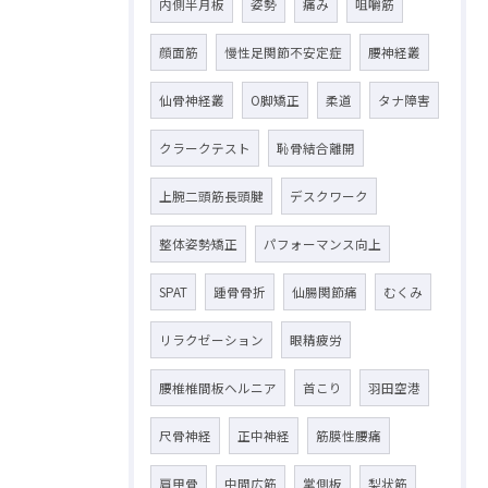
内側半月板
姿勢
痛み
咀嚼筋
顔面筋
慢性足関節不安定症
腰神経叢
仙骨神経叢
O脚矯正
柔道
タナ障害
クラークテスト
恥骨結合離開
上腕二頭筋長頭腱
デスクワーク
整体姿勢矯正
パフォーマンス向上
SPAT
踵骨骨折
仙腸関節痛
むくみ
リラクゼーション
眼精疲労
腰椎椎間板ヘルニア
首こり
羽田空港
尺骨神経
正中神経
筋膜性腰痛
肩甲骨
中間広筋
掌側板
梨状筋