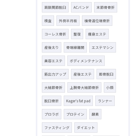
肩鎖関節脱臼
ACバンド
末節骨骨折
検査
外側半月板
橈骨遠位端骨折
コーレス骨折
整復
痩身エステ
産後太り
骨端線離開
エステマシン
美容エステ
ボディメンテナンス
筋出力アップ
産後エステ
距骨脱臼
大結節骨折
上腕骨大結節骨折
小顔
脱臼骨折
Kager‘s fat pad
ランナー
プロラボ
プロテイン
酵素
ファスティング
ダイエット