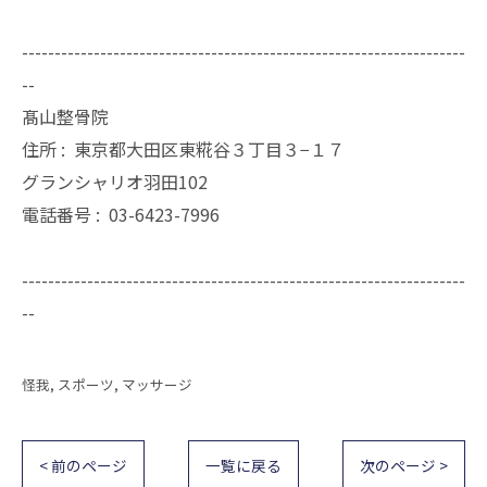
--------------------------------------------------------------------
--
髙山整骨院
住所 :
東京都大田区東糀谷３丁目３−１７
グランシャリオ羽田102
電話番号 :
03-6423-7996
--------------------------------------------------------------------
--
怪我
スポーツ
マッサージ
< 前のページ
一覧に戻る
次のページ >