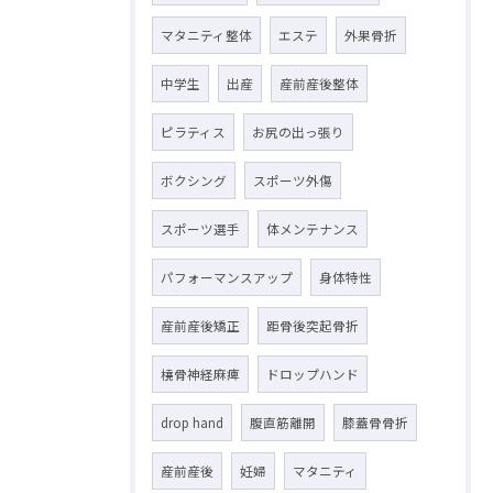
マタニティ整体
エステ
外果骨折
中学生
出産
産前産後整体
ピラティス
お尻の出っ張り
ボクシング
スポーツ外傷
スポーツ選手
体メンテナンス
パフォーマンスアップ
身体特性
産前産後矯正
距骨後突起骨折
橈骨神経麻痺
ドロップハンド
drop hand
腹直筋離開
膝蓋骨骨折
産前産後
妊婦
マタニティ