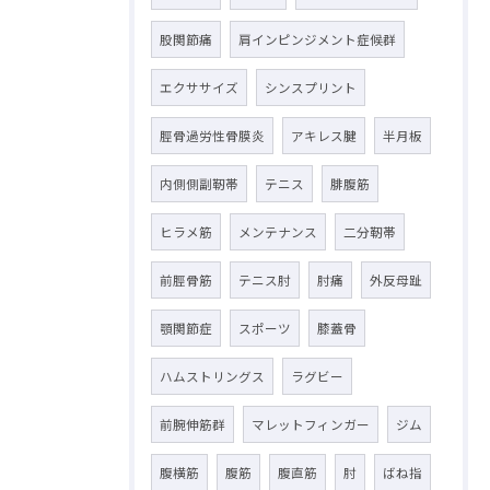
股関節痛
肩インピンジメント症候群
エクササイズ
シンスプリント
脛骨過労性骨膜炎
アキレス腱
半月板
内側側副靭帯
テニス
腓腹筋
ヒラメ筋
メンテナンス
二分靭帯
前脛骨筋
テニス肘
肘痛
外反母趾
顎関節症
スポーツ
膝蓋骨
ハムストリングス
ラグビー
前腕伸筋群
マレットフィンガー
ジム
腹横筋
腹筋
腹直筋
肘
ばね指