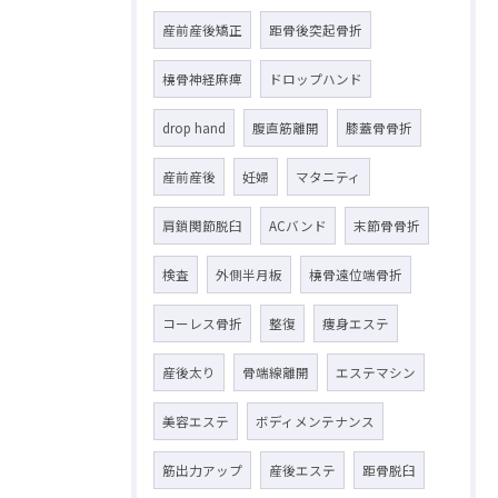
産前産後矯正
距骨後突起骨折
橈骨神経麻痺
ドロップハンド
drop hand
腹直筋離開
膝蓋骨骨折
産前産後
妊婦
マタニティ
肩鎖関節脱臼
ACバンド
末節骨骨折
検査
外側半月板
橈骨遠位端骨折
コーレス骨折
整復
痩身エステ
産後太り
骨端線離開
エステマシン
美容エステ
ボディメンテナンス
筋出力アップ
産後エステ
距骨脱臼