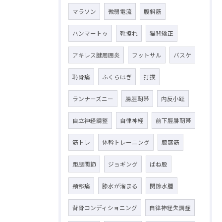
マラソン
微弱電流
腹斜筋
ハンマートゥ
靴擦れ
猫背矯正
アキレス腱周囲炎
フットサル
バスケ
恥骨痛
ふくらはぎ
打撲
ランナーズニー
腸脛靭帯
内反小趾
自立神経調整
自律神経
前下脛腓靭帯
筋トレ
体幹トレーニング
膝窩筋
距腿関節
ジョギング
ばね股
頸部痛
膝水が溜まる
関節水腫
背骨コンディショニング
自律神経失調症