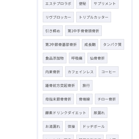
エステプロラボ
便秘
サプリメント
リヴブロッカー
トリプルカッター
引き締め
第1中手骨骨頭骨折
第2中節骨基部骨折
成長期
タンパク質
食品添加物
呼吸痛
仙骨骨折
内果骨折
カフェインレス
コーヒー
踵骨前方突起骨折
旅行
母指末節骨骨折
骨端線
チロー骨折
酵素ドリンクダイエット
尿漏れ
お湯漏れ
体操
ドッヂボール