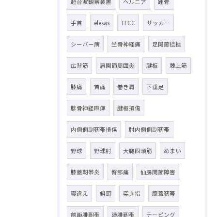
超音波観察装置
ヘルニア
踵骨
手首
elesas
TFCC
サッカー
シーバー病
坐骨神経痛
足関節捻挫
広背筋
肩関節周囲炎
腱板
棘上筋
膝痛
首痛
巻き肩
下垂足
腓骨神経麻痺
腱板損傷
内側側副靭帯損傷
肘内側側副靭帯
野球
野球肘
大腿四頭筋
めまい
膝蓋靭帯炎
臀部痛
仙腸関節障害
寝違え
斜頸
突き指
膝蓋靭帯
前距腓靭帯
踵腓靭帯
テーピング