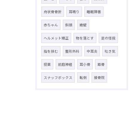
舟状骨骨折
耳鳴り
睡眠障害
赤ちゃん
斜頭
絶壁
ヘルメット矯正
物を落とす
足の怪我
指を挟む
整形外科
中耳炎
吐き気
投薬
前庭神経
耳小骨
距骨
スナッフボックス
転倒
接骨院