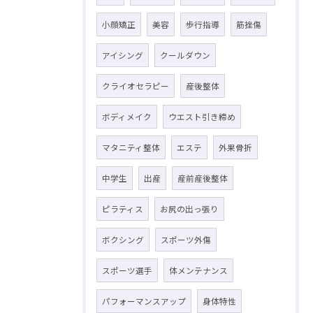
小顔矯正
美容
歩行指導
筋挫傷
アイシング
クールダウン
クライオセラピー
産後整体
ボディメイク
ウエスト引き締め
マタニティ整体
エステ
外果骨折
中学生
出産
産前産後整体
ピラティス
お尻の出っ張り
ボクシング
スポーツ外傷
スポーツ選手
体メンテナンス
パフォーマンスアップ
身体特性