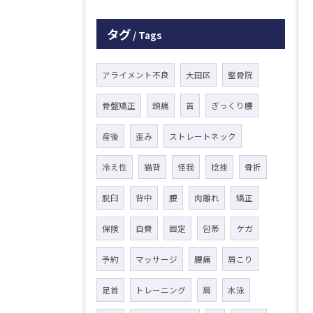
タグ
Tags
アライメント不良
大田区
整骨院
骨盤矯正
頭痛
首
ぎっくり腰
産後
歪み
ストレートネック
冷え性
猫背
怪我
捻挫
骨折
脱臼
背中
腰
肉離れ
矯正
保険
自費
固定
包帯
ケガ
予約
マッサージ
腰痛
肩こり
足首
トレーニング
肩
水泳