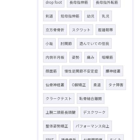
drop foot
長母指伸筋
長母指外転筋
剣道
短母指伸筋
幼児
乳児
立方骨骨折
スクワット
脛踵靭帯
小趾
肘関節
遊んでいての怪我
内側半月板
姿勢
痛み
咀嚼筋
顔面筋
慢性足関節不安定症
腰神経叢
仙骨神経叢
O脚矯正
柔道
タナ障害
クラークテスト
恥骨結合離開
上腕二頭筋長頭腱
デスクワーク
整体姿勢矯正
パフォーマンス向上
SPAT
踵骨骨折
仙腸関節痛
むくみ