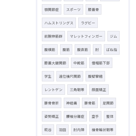
顎関節症
スポーツ
膝蓋骨
ハムストリングス
ラグビー
前腕伸筋群
マレットフィンガー
ジム
腹横筋
腹筋
腹直筋
肘
ばね指
膝蓋大腿関節
中殿筋
僧帽筋下部
学生
遠位橈尺関節
腹壁攣縮
レントゲン
三角靭帯
顔面矯正
腓骨骨折
神経痛
腓骨筋
足関節
姿勢矯正
腰椎分離症
空手
整体
糀谷
羽田
肘内障
橈骨輪状靭帯