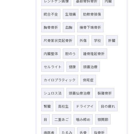
レントゲン画像
基節骨斜骨折
内臓
統合不全
生理痛
肋軟骨損傷
胸骨骨折
血胸
橈骨下端骨折
尺骨茎状突起骨折
外傷
学校
肝臓
内臓整体
胆のう
踵骨隆起骨折
セルライト
健康
頭蓋治療
カイロプラティック
側弯症
シュロス法
頭蓋仙骨治療
裂離骨折
腎臓
高校生
ドライアイ
目の疲れ
目
二重あご
噛み締め
顎関節
歯医者
たるみ
舌骨
指骨折