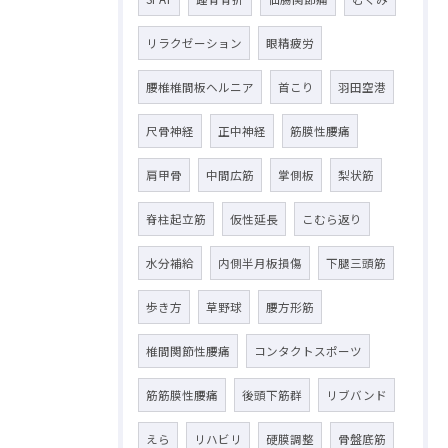
リラクゼーション
眼精疲労
腰椎椎間板ヘルニア
首こり
羽田空港
尺骨神経
正中神経
筋膜性腰痛
肩甲骨
中間広筋
掌側板
梨状筋
脊柱起立筋
仮性延長
こむら返り
水分補給
内側半月板損傷
下腿三頭筋
歩き方
草野球
腰方形筋
椎間関節性腰痛
コンタクトスポーツ
筋筋膜性腰痛
後頭下筋群
リブバンド
えら
リハビリ
硬膜調整
骨盤底筋