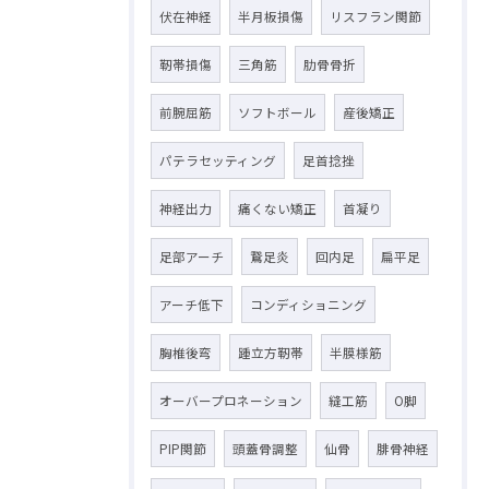
伏在神経
半月板損傷
リスフラン関節
靭帯損傷
三角筋
肋骨骨折
前腕屈筋
ソフトボール
産後矯正
パテラセッティング
足首捻挫
神経出力
痛くない矯正
首凝り
足部アーチ
鵞足炎
回内足
扁平足
アーチ低下
コンディショニング
胸椎後弯
踵立方靭帯
半膜様筋
オーバープロネーション
縫工筋
O脚
PIP関節
頭蓋骨調整
仙骨
腓骨神経