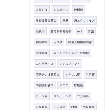
人差し指
もみほぐし
股関節
単純性股関節炎
肩痛
肩エクササイズ
亜脱臼
膝内側側副靭帯
mcl
骨盤
側副靭帯
反り腰
膝蓋大腿関節障害
股関節痛
肩インピンジメント症候群
エクササイズ
シンスプリント
脛骨過労性骨膜炎
アキレス腱
半月板
内側側副靭帯
テニス
腓腹筋
ヒラメ筋
メンテナンス
二分靭帯
前脛骨筋
テニス肘
肘痛
外反母趾