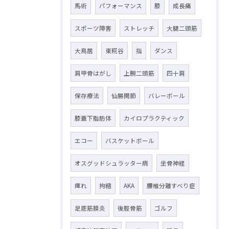
馬術
パフォーマンス
膝
成長痛
スポーツ障害
ストレッチ
大腿二頭筋
大鳥居
東糀谷
指
ダンス
肩甲骨はがし
上腕二頭筋
四十肩
保存療法
仙腸関節
バレーボール
膝蓋下脂肪体
カイロプラクティック
エコー
バスケットボール
オスグッドシュラッター病
坐骨神経
痺れ
拘縮
AKA
腰椎分離すべり症
足底筋膜炎
後脛骨筋
ゴルフ