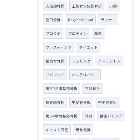
大結節骨折
上腕骨大結節骨折
小顔
脱臼骨折
Kager‘s fat pad
ランナー
プロラボ
プロテイン
酵素
ファスティング
ダイエット
基節骨骨折
レスリング
バドミントン
リバウンド
オステオパシー
第5中足骨基部骨折
下駄骨折
橈骨頭骨折
中足骨骨折
中手骨骨折
第5中手骨基部骨折
体育
酵素ドリンク
キャスト固定
母趾骨折