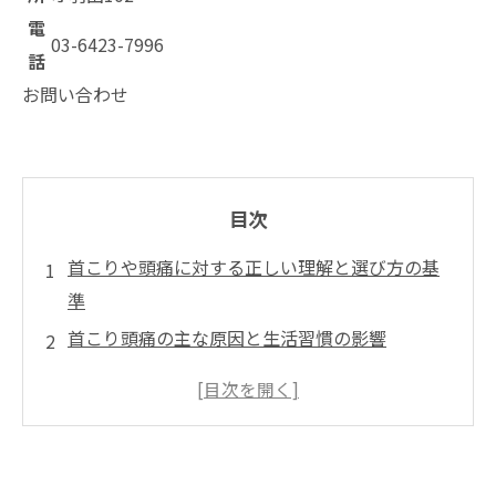
電
03-6423-7996
話
お問い合わせ
目次
首こりや頭痛に対する正しい理解と選び方の基
準
首こり頭痛の主な原因と生活習慣の影響
整骨院での首こり頭痛施術内容 - 安全で効果的
なアプローチ
施術院選びと費用の目安
院概要