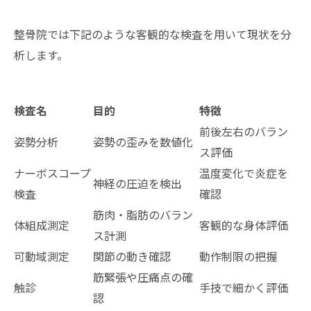
整骨院では下記のような客観的な検査を用いて現状を分
析します。
検査名
目的
特徴
前後左右のバラン
姿勢分析
姿勢の歪みを数値化
ス評価
ナーボスコープ
温度変化で炎症を
神経の圧迫を検出
検査
確認
筋肉・脂肪のバラン
体組成測定
客観的な身体評価
ス計測
可動域測定
関節の動き確認
動作制限の把握
筋緊張や圧痛点の確
触診
手技で細かく評価
認