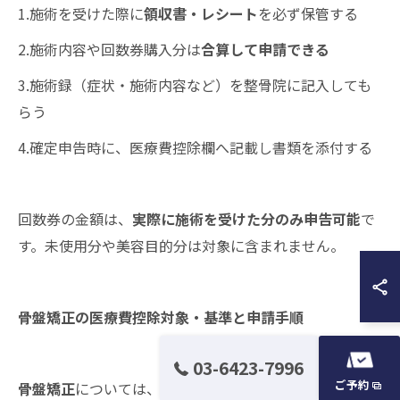
1.施術を受けた際に
領収書・レシート
を必ず保管する
2.施術内容や回数券購入分は
合算して申請できる
3.施術録（症状・施術内容など）を整骨院に記入しても
らう
4.確定申告時に、医療費控除欄へ記載し書類を添付する
回数券の金額は、
実際に施術を受けた分のみ申告可能
で
す。未使用分や美容目的分は対象に含まれません。
骨盤矯正の医療費控除対象・基準と申請手順
03-6423-7996
ご予約
骨盤矯正
については、「腰痛などの機能改善が目的」