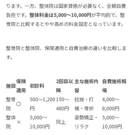
ります。一方、整体院は国家資格が必要なく、全額自費
負担です。
整体料金は5,000〜10,000円
が平均的で、整
骨院と比較するとやや高めの料金設定となっています。
整骨院と整体院、保険適用と自費治療の違いを比較しま
す。
保険
2回目以
主な施術内
自費施術相
施設
初診料
適用
降
容
場
整骨
500〜1,200
150〜
捻挫・打
4,000〜
〇
院
円
480円
撲・骨折
8,000円
整体
5,000〜
姿勢矯正・
5,000〜
×
同上
院
10,000円
リラク
10,000円