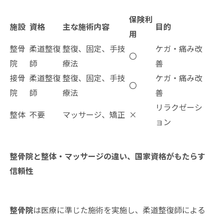
保険利
施設
資格
主な施術内容
目的
用
整骨
柔道整復
整復、固定、手技
ケガ・痛み改
〇
院
師
療法
善
接骨
柔道整復
整復、固定、手技
ケガ・痛み改
〇
院
師
療法
善
リラクゼーシ
整体
不要
マッサージ、矯正
×
ョン
整骨院と整体・マッサージの違い、国家資格がもたらす
信頼性
整骨院
は医療に準じた施術を実施し、柔道整復師による