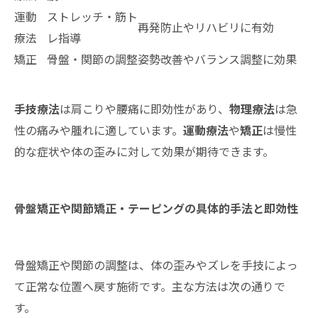
運動
ストレッチ・筋ト
再発防止やリハビリに有効
療法
レ指導
矯正
骨盤・関節の調整
姿勢改善やバランス調整に効果
手技療法
は肩こりや腰痛に即効性があり、
物理療法
は急
性の痛みや腫れに適しています。
運動療法
や
矯正
は慢性
的な症状や体の歪みに対して効果が期待できます。
骨盤矯正や関節矯正・テーピングの具体的手法と即効性
骨盤矯正や関節の調整は、体の歪みやズレを手技によっ
て正常な位置へ戻す施術です。主な方法は次の通りで
す。