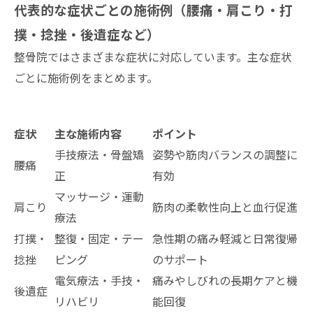
代表的な症状ごとの施術例（腰痛・肩こり・打
撲・捻挫・後遺症など）
整骨院ではさまざまな症状に対応しています。主な症状
ごとに施術例をまとめます。
症状
主な施術内容
ポイント
手技療法・骨盤矯
姿勢や筋肉バランスの調整に
腰痛
正
有効
マッサージ・運動
肩こり
筋肉の柔軟性向上と血行促進
療法
打撲・
整復・固定・テー
急性期の痛み軽減と日常復帰
捻挫
ピング
のサポート
電気療法・手技・
痛みやしびれの長期ケアと機
後遺症
リハビリ
能回復