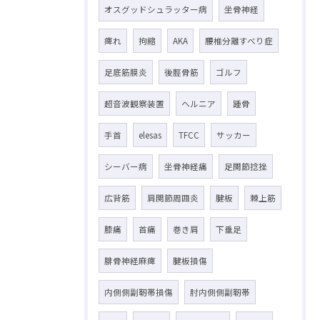
オスグッドシュラッター病
坐骨神経
痺れ
拘縮
AKA
腰椎分離すべり症
足底筋膜炎
後脛骨筋
ゴルフ
超音波観察装置
ヘルニア
踵骨
手首
elesas
TFCC
サッカー
シーバー病
坐骨神経痛
足関節捻挫
広背筋
肩関節周囲炎
腱板
棘上筋
膝痛
首痛
巻き肩
下垂足
腓骨神経麻痺
腱板損傷
内側側副靭帯損傷
肘内側側副靭帯