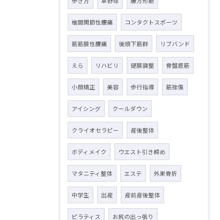
歩き方
草野球
腰方形筋
椎間関節性腰痛
コンタクトスポーツ
筋筋膜性腰痛
後頭下筋群
リブバンド
えら
リハビリ
硬膜調整
骨盤底筋
小顔矯正
美容
歩行指導
筋挫傷
アイシング
クールダウン
クライオセラピー
産後整体
ボディメイク
ウエスト引き締め
マタニティ整体
エステ
外果骨折
中学生
出産
産前産後整体
ピラティス
お尻の出っ張り