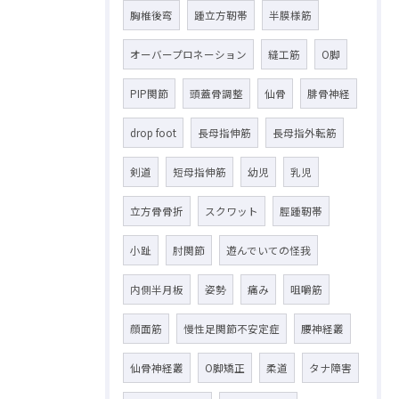
胸椎後弯
踵立方靭帯
半膜様筋
オーバープロネーション
縫工筋
O脚
PIP関節
頭蓋骨調整
仙骨
腓骨神経
drop foot
長母指伸筋
長母指外転筋
剣道
短母指伸筋
幼児
乳児
立方骨骨折
スクワット
脛踵靭帯
小趾
肘関節
遊んでいての怪我
内側半月板
姿勢
痛み
咀嚼筋
顔面筋
慢性足関節不安定症
腰神経叢
仙骨神経叢
O脚矯正
柔道
タナ障害