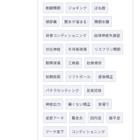
距腿関節
ジョギング
ばね股
頸部痛
膝水が溜まる
関節水腫
背骨コンディショニング
自律神経失調症
伏在神経
半月板損傷
リスフラン関節
靭帯損傷
三角筋
肋骨骨折
前腕屈筋
ソフトボール
産後矯正
パテラセッティング
足首捻挫
神経出力
痛くない矯正
首凝り
足部アーチ
鵞足炎
回内足
扁平足
アーチ低下
コンディショニング