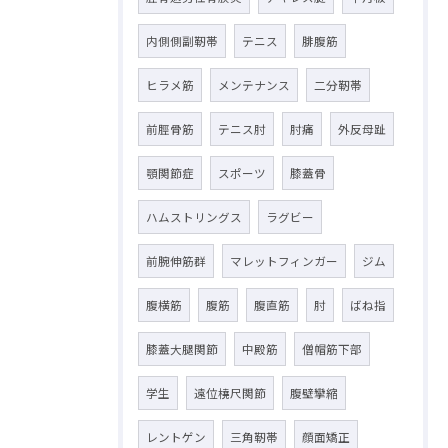
内側側副靭帯
テニス
腓腹筋
ヒラメ筋
メンテナンス
二分靭帯
前脛骨筋
テニス肘
肘痛
外反母趾
顎関節症
スポーツ
膝蓋骨
ハムストリングス
ラグビー
前腕伸筋群
マレットフィンガー
ジム
腹横筋
腹筋
腹直筋
肘
ばね指
膝蓋大腿関節
中殿筋
僧帽筋下部
学生
遠位橈尺関節
腹壁攣縮
レントゲン
三角靭帯
顔面矯正