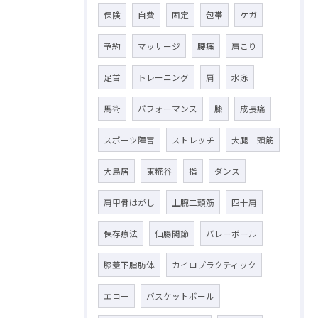
保険
自費
固定
包帯
ケガ
予約
マッサージ
腰痛
肩こり
足首
トレーニング
肩
水泳
馬術
パフォーマンス
膝
成長痛
スポーツ障害
ストレッチ
大腿二頭筋
大鳥居
東糀谷
指
ダンス
肩甲骨はがし
上腕二頭筋
四十肩
保存療法
仙腸関節
バレーボール
膝蓋下脂肪体
カイロプラクティック
エコー
バスケットボール