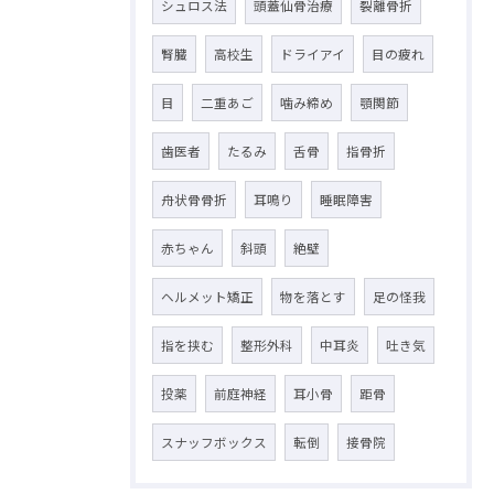
シュロス法
頭蓋仙骨治療
裂離骨折
腎臓
高校生
ドライアイ
目の疲れ
目
二重あご
噛み締め
顎関節
歯医者
たるみ
舌骨
指骨折
舟状骨骨折
耳鳴り
睡眠障害
赤ちゃん
斜頭
絶壁
ヘルメット矯正
物を落とす
足の怪我
指を挟む
整形外科
中耳炎
吐き気
投薬
前庭神経
耳小骨
距骨
スナッフボックス
転倒
接骨院