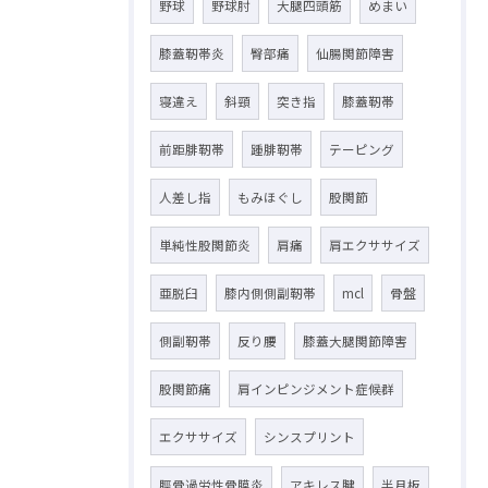
野球
野球肘
大腿四頭筋
めまい
膝蓋靭帯炎
臀部痛
仙腸関節障害
寝違え
斜頸
突き指
膝蓋靭帯
前距腓靭帯
踵腓靭帯
テーピング
人差し指
もみほぐし
股関節
単純性股関節炎
肩痛
肩エクササイズ
亜脱臼
膝内側側副靭帯
mcl
骨盤
側副靭帯
反り腰
膝蓋大腿関節障害
股関節痛
肩インピンジメント症候群
エクササイズ
シンスプリント
脛骨過労性骨膜炎
アキレス腱
半月板