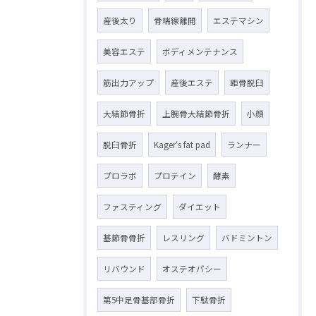
産後太り
骨端線離開
エステマシン
美容エステ
ボディメンテナンス
筋出力アップ
産後エステ
距骨脱臼
大結節骨折
上腕骨大結節骨折
小顔
脱臼骨折
Kager‘s fat pad
ランナー
プロラボ
プロテイン
酵素
ファスティング
ダイエット
基節骨骨折
レスリング
バドミントン
リバウンド
オステオパシー
第5中足骨基部骨折
下駄骨折