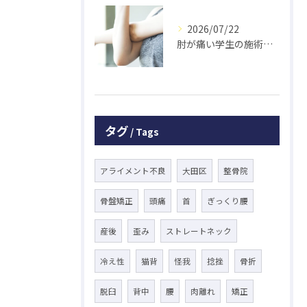
2026/07/22
肘が痛い学生の施術 大鳥居にある整骨院
タグ
Tags
アライメント不良
大田区
整骨院
骨盤矯正
頭痛
首
ぎっくり腰
産後
歪み
ストレートネック
冷え性
猫背
怪我
捻挫
骨折
脱臼
背中
腰
肉離れ
矯正