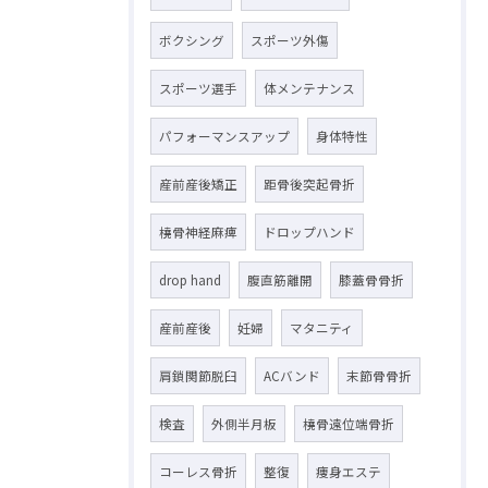
ボクシング
スポーツ外傷
スポーツ選手
体メンテナンス
パフォーマンスアップ
身体特性
産前産後矯正
距骨後突起骨折
橈骨神経麻痺
ドロップハンド
drop hand
腹直筋離開
膝蓋骨骨折
産前産後
妊婦
マタニティ
肩鎖関節脱臼
ACバンド
末節骨骨折
検査
外側半月板
橈骨遠位端骨折
コーレス骨折
整復
痩身エステ