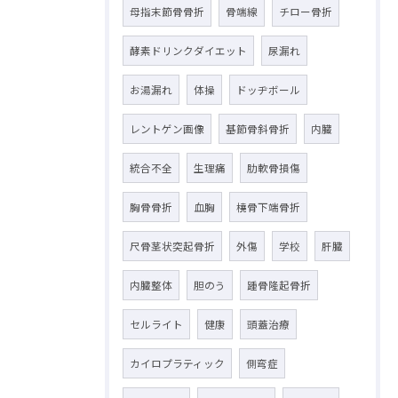
母指末節骨骨折
骨端線
チロー骨折
酵素ドリンクダイエット
尿漏れ
お湯漏れ
体操
ドッヂボール
レントゲン画像
基節骨斜骨折
内臓
統合不全
生理痛
肋軟骨損傷
胸骨骨折
血胸
橈骨下端骨折
尺骨茎状突起骨折
外傷
学校
肝臓
内臓整体
胆のう
踵骨隆起骨折
セルライト
健康
頭蓋治療
カイロプラティック
側弯症