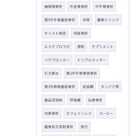
橈骨頭骨折
中足骨骨折
中手骨骨折
第5中手骨基部骨折
体育
酵素ドリンク
キャスト固定
母趾骨折
エステプロラボ
便秘
サプリメント
リヴブロッカー
トリプルカッター
引き締め
第1中手骨骨頭骨折
第2中節骨基部骨折
成長期
タンパク質
食品添加物
呼吸痛
仙骨骨折
内果骨折
カフェインレス
コーヒー
踵骨前方突起骨折
旅行