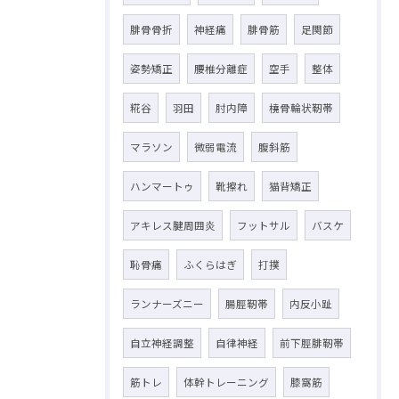
腓骨骨折
神経痛
腓骨筋
足関節
姿勢矯正
腰椎分離症
空手
整体
糀谷
羽田
肘内障
橈骨輪状靭帯
マラソン
微弱電流
腹斜筋
ハンマートゥ
靴擦れ
猫背矯正
アキレス腱周囲炎
フットサル
バスケ
恥骨痛
ふくらはぎ
打撲
ランナーズニー
腸脛靭帯
内反小趾
自立神経調整
自律神経
前下脛腓靭帯
筋トレ
体幹トレーニング
膝窩筋