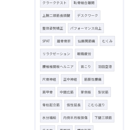
クラークテスト
恥骨結合離開
上腕二頭筋長頭腱
デスクワーク
整体姿勢矯正
パフォーマンス向上
SPAT
踵骨骨折
仙腸関節痛
むくみ
リラクゼーション
眼精疲労
腰椎椎間板ヘルニア
首こり
羽田空港
尺骨神経
正中神経
筋膜性腰痛
肩甲骨
中間広筋
掌側板
梨状筋
脊柱起立筋
仮性延長
こむら返り
水分補給
内側半月板損傷
下腿三頭筋