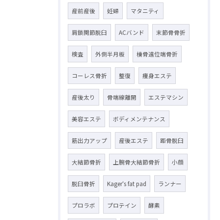
産前産後
妊婦
マタニティ
肩鎖関節脱臼
ACバンド
末節骨骨折
検査
外側半月板
橈骨遠位端骨折
コーレス骨折
整復
痩身エステ
産後太り
骨端線離開
エステマシン
美容エステ
ボディメンテナンス
筋出力アップ
産後エステ
距骨脱臼
大結節骨折
上腕骨大結節骨折
小顔
脱臼骨折
Kager‘s fat pad
ランナー
プロラボ
プロテイン
酵素