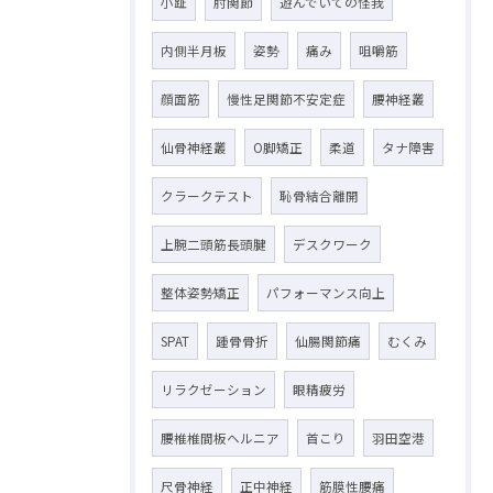
小趾
肘関節
遊んでいての怪我
内側半月板
姿勢
痛み
咀嚼筋
顔面筋
慢性足関節不安定症
腰神経叢
仙骨神経叢
O脚矯正
柔道
タナ障害
クラークテスト
恥骨結合離開
上腕二頭筋長頭腱
デスクワーク
整体姿勢矯正
パフォーマンス向上
SPAT
踵骨骨折
仙腸関節痛
むくみ
リラクゼーション
眼精疲労
腰椎椎間板ヘルニア
首こり
羽田空港
尺骨神経
正中神経
筋膜性腰痛