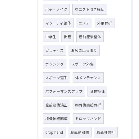
ボディメイク
ウエスト引き締め
マタニティ整体
エステ
外果骨折
中学生
出産
産前産後整体
ピラティス
お尻の出っ張り
ボクシング
スポーツ外傷
スポーツ選手
体メンテナンス
パフォーマンスアップ
身体特性
産前産後矯正
距骨後突起骨折
橈骨神経麻痺
ドロップハンド
drop hand
腹直筋離開
膝蓋骨骨折