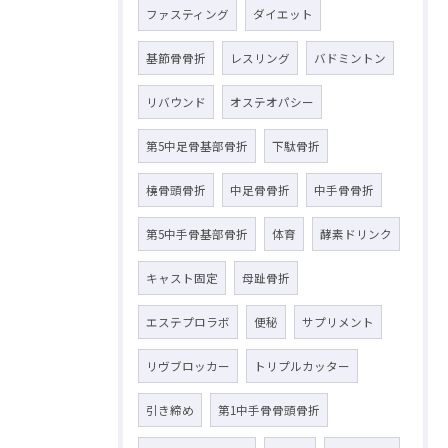
ファスティング
ダイエット
基節骨骨折
レスリング
バドミントン
リバウンド
オステオパシー
第5中足骨基部骨折
下駄骨折
橈骨頭骨折
中足骨骨折
中手骨骨折
第5中手骨基部骨折
体育
酵素ドリンク
キャスト固定
母趾骨折
エステプロラボ
便秘
サプリメント
リヴブロッカー
トリプルカッター
引き締め
第1中手骨骨頭骨折