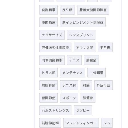
側副靭帯
反り腰
膝蓋大腿関節障害
股関節痛
肩インピンジメント症候群
エクササイズ
シンスプリント
脛骨過労性骨膜炎
アキレス腱
半月板
内側側副靭帯
テニス
腓腹筋
ヒラメ筋
メンテナンス
二分靭帯
前脛骨筋
テニス肘
肘痛
外反母趾
顎関節症
スポーツ
膝蓋骨
ハムストリングス
ラグビー
前腕伸筋群
マレットフィンガー
ジム