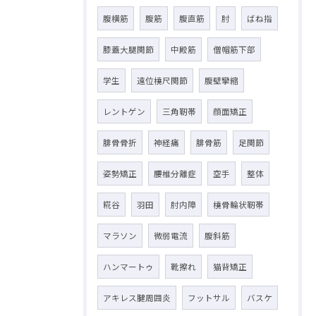
腹横筋
腹筋
腹直筋
肘
ばね指
膝蓋大腿関節
中殿筋
僧帽筋下部
学生
遠位橈尺関節
腹壁攣縮
レントゲン
三角靭帯
顔面矯正
腓骨骨折
神経痛
腓骨筋
足関節
姿勢矯正
腰椎分離症
空手
整体
糀谷
羽田
肘内障
橈骨輪状靭帯
マラソン
微弱電流
腹斜筋
ハンマートゥ
靴擦れ
猫背矯正
アキレス腱周囲炎
フットサル
バスケ