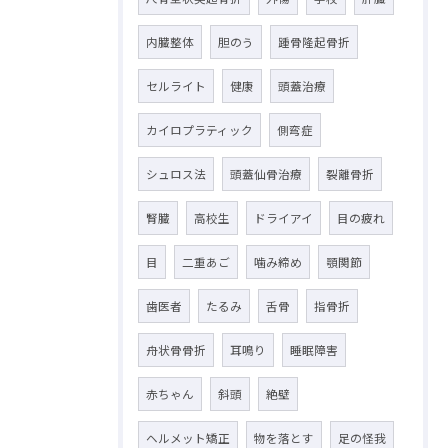
内臓整体
胆のう
踵骨隆起骨折
セルライト
健康
頭蓋治療
カイロプラティック
側弯症
シュロス法
頭蓋仙骨治療
裂離骨折
腎臓
高校生
ドライアイ
目の疲れ
目
二重あご
噛み締め
顎関節
歯医者
たるみ
舌骨
指骨折
舟状骨骨折
耳鳴り
睡眠障害
赤ちゃん
斜頭
絶壁
ヘルメット矯正
物を落とす
足の怪我