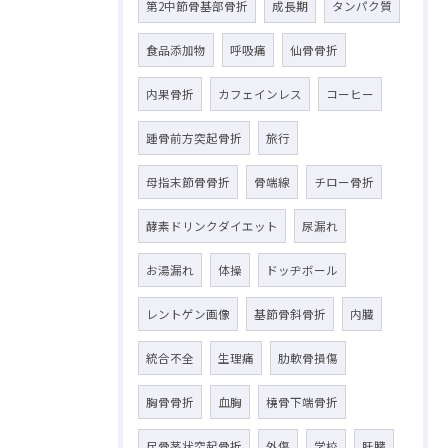
第2中節骨基部骨折
成長期
タンパク質
食品添加物
呼吸痛
仙骨骨折
内果骨折
カフェインレス
コーヒー
踵骨前方突起骨折
旅行
母指末節骨骨折
骨端線
チロー骨折
酵素ドリンクダイエット
尿漏れ
お湯漏れ
体操
ドッヂボール
レントゲン画像
基節骨斜骨折
内臓
統合不全
生理痛
肋軟骨損傷
胸骨骨折
血胸
橈骨下端骨折
尺骨茎状突起骨折
外傷
学校
肝臓