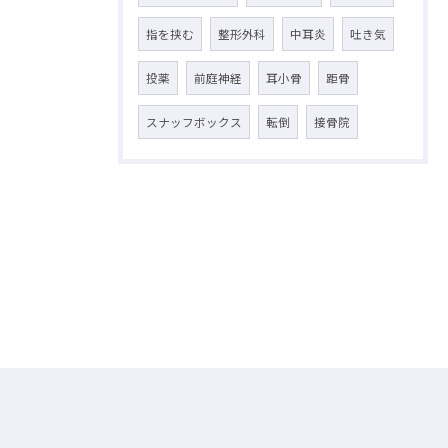
指を挟む
整形外科
中耳炎
吐き気
投薬
前庭神経
耳小骨
距骨
スナッフボックス
転倒
接骨院