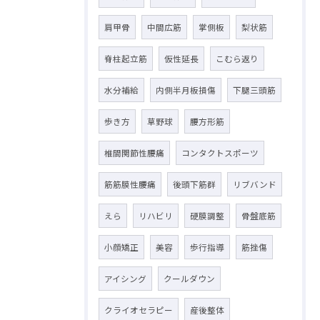
肩甲骨
中間広筋
掌側板
梨状筋
脊柱起立筋
仮性延長
こむら返り
水分補給
内側半月板損傷
下腿三頭筋
歩き方
草野球
腰方形筋
椎間関節性腰痛
コンタクトスポーツ
筋筋膜性腰痛
後頭下筋群
リブバンド
えら
リハビリ
硬膜調整
骨盤底筋
小顔矯正
美容
歩行指導
筋挫傷
アイシング
クールダウン
クライオセラピー
産後整体