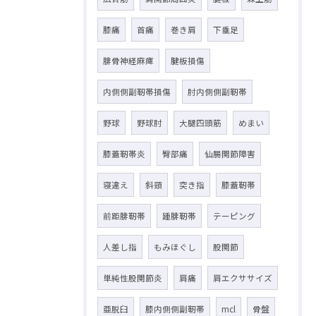
膝痛
首痛
巻き肩
下垂足
腓骨神経麻痺
腱板損傷
内側側副靭帯損傷
肘内側側副靭帯
野球
野球肘
大腿四頭筋
めまい
膝蓋靭帯炎
臀部痛
仙腸関節障害
寝違え
斜頸
突き指
膝蓋靭帯
前距腓靭帯
踵腓靭帯
テーピング
人差し指
もみほぐし
股関節
単純性股関節炎
肩痛
肩エクササイズ
亜脱臼
膝内側側副靭帯
mcl
骨盤