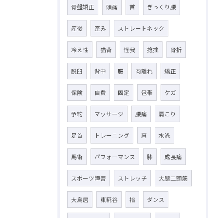
骨盤矯正
頭痛
首
ぎっくり腰
産後
歪み
ストレートネック
冷え性
猫背
怪我
捻挫
骨折
脱臼
背中
腰
肉離れ
矯正
保険
自費
固定
包帯
ケガ
予約
マッサージ
腰痛
肩こり
足首
トレーニング
肩
水泳
馬術
パフォーマンス
膝
成長痛
スポーツ障害
ストレッチ
大腿二頭筋
大鳥居
東糀谷
指
ダンス