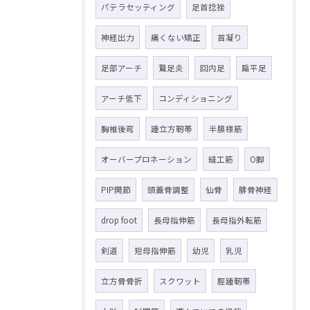
パテラセッティング
足首捻挫
神経出力
痛くない矯正
首凝り
足部アーチ
鵞足炎
回内足
扁平足
アーチ低下
コンディショニング
胸椎後弯
踵立方靭帯
半膜様筋
オーバープロネーション
縫工筋
O脚
PIP関節
頭蓋骨調整
仙骨
腓骨神経
drop foot
長母指伸筋
長母指外転筋
剣道
短母指伸筋
幼児
乳児
立方骨骨折
スクワット
脛踵靭帯