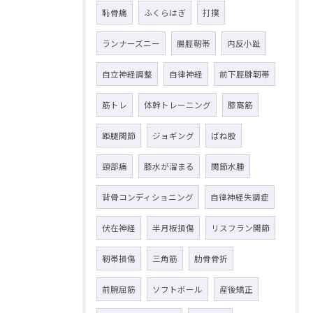
恥骨痛
ふくらはぎ
打撲
ランナーズニー
腸脛靭帯
内反小趾
自立神経調整
自律神経
前下脛腓靭帯
筋トレ
体幹トレーニング
膝窩筋
距腿関節
ジョギング
ばね股
頸部痛
膝水が溜まる
関節水腫
背骨コンディショニング
自律神経失調症
伏在神経
半月板損傷
リスフラン関節
靭帯損傷
三角筋
肋骨骨折
前腕屈筋
ソフトボール
産後矯正