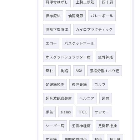
肩甲骨はがし
上腕二頭筋
四十肩
保存療法
仙腸関節
バレーボール
膝蓋下脂肪体
カイロプラクティック
エコー
バスケットボール
オスグッドシュラッター病
坐骨神経
痺れ
拘縮
AKA
腰椎分離すべり症
足底筋膜炎
後脛骨筋
ゴルフ
超音波観察装置
ヘルニア
踵骨
手首
elesas
TFCC
サッカー
シーバー病
坐骨神経痛
足関節捻挫
広背筋
肩関節周囲炎
腱板
棘上筋