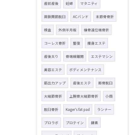
産前産後
妊婦
マタニティ
肩鎖関節脱臼
ACバンド
末節骨骨折
検査
外側半月板
橈骨遠位端骨折
コーレス骨折
整復
痩身エステ
産後太り
骨端線離開
エステマシン
美容エステ
ボディメンテナンス
筋出力アップ
産後エステ
距骨脱臼
大結節骨折
上腕骨大結節骨折
小顔
脱臼骨折
Kager‘s fat pad
ランナー
プロラボ
プロテイン
酵素