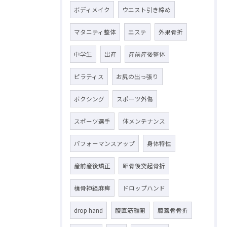
ボディメイク
ウエスト引き締め
マタニティ整体
エステ
外果骨折
中学生
出産
産前産後整体
ピラティス
お尻の出っ張り
ボクシング
スポーツ外傷
スポーツ選手
体メンテナンス
パフォーマンスアップ
身体特性
産前産後矯正
距骨後突起骨折
橈骨神経麻痺
ドロップハンド
drop hand
腹直筋離開
膝蓋骨骨折