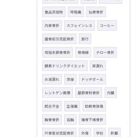
食品添加物
呼吸痛
仙骨骨折
内果骨折
カフェインレス
コーヒー
踵骨前方突起骨折
旅行
母指末節骨骨折
骨端線
チロー骨折
酵素ドリンクダイエット
尿漏れ
お湯漏れ
体操
ドッヂボール
レントゲン画像
基節骨斜骨折
内臓
統合不全
生理痛
肋軟骨損傷
胸骨骨折
血胸
橈骨下端骨折
尺骨茎状突起骨折
外傷
学校
肝臓