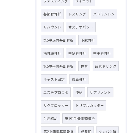
ファスティング
ダイエット
基節骨骨折
レスリング
バドミントン
リバウンド
オステオパシー
第5中足骨基部骨折
下駄骨折
橈骨頭骨折
中足骨骨折
中手骨骨折
第5中手骨基部骨折
体育
酵素ドリンク
キャスト固定
母趾骨折
エステプロラボ
便秘
サプリメント
リヴブロッカー
トリプルカッター
引き締め
第1中手骨骨頭骨折
第2中節骨基部骨折
成長期
タンパク質