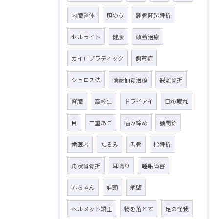
内臓整体
胆のう
踵骨隆起骨折
セルライト
健康
頭蓋治療
カイロプラティック
側弯症
シュロス法
頭蓋仙骨治療
裂離骨折
腎臓
高校生
ドライアイ
目の疲れ
目
二重あご
噛み締め
顎関節
歯医者
たるみ
舌骨
指骨折
舟状骨骨折
耳鳴り
睡眠障害
赤ちゃん
斜頭
絶壁
ヘルメット矯正
物を落とす
足の怪我