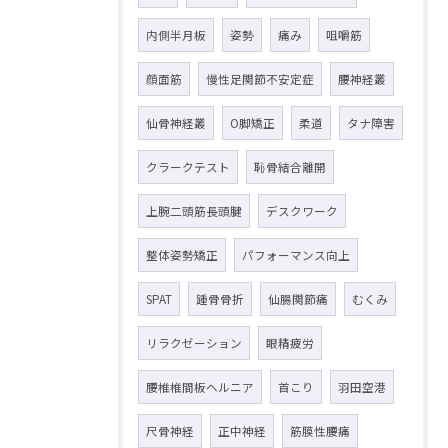
内側半月板
姿勢
痛み
咀嚼筋
顔面筋
慢性足関節不安定症
腰神経叢
仙骨神経叢
O脚矯正
柔道
タナ障害
クラークテスト
恥骨結合離開
上腕二頭筋長頭腱
デスクワーク
整体姿勢矯正
パフォーマンス向上
SPAT
踵骨骨折
仙腸関節痛
むくみ
リラクゼーション
眼精疲労
腰椎椎間板ヘルニア
首こり
羽田空港
尺骨神経
正中神経
筋膜性腰痛