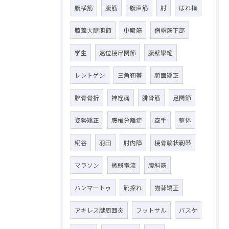
腹横筋
腹筋
腹直筋
肘
ばね指
膝蓋大腿関節
中殿筋
僧帽筋下部
学生
遠位橈尺関節
腹壁攣縮
レントゲン
三角靭帯
顔面矯正
腓骨骨折
神経痛
腓骨筋
足関節
姿勢矯正
腰椎分離症
空手
整体
糀谷
羽田
肘内障
橈骨輪状靭帯
マラソン
微弱電流
腹斜筋
ハンマートゥ
靴擦れ
猫背矯正
アキレス腱周囲炎
フットサル
バスケ