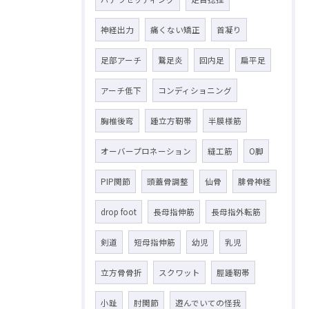
神経出力
痛くない矯正
首凝り
足部アーチ
鵞足炎
回内足
扁平足
アーチ低下
コンディショニング
胸椎後弯
踵立方靭帯
半膜様筋
オーバープロネーション
縫工筋
O脚
PIP関節
頭蓋骨調整
仙骨
腓骨神経
drop foot
長母指伸筋
長母指外転筋
剣道
短母指伸筋
幼児
乳児
立方骨骨折
スクワット
脛踵靭帯
小趾
肘関節
遊んでいての怪我