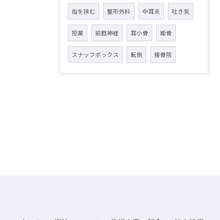
指を挟む
整形外科
中耳炎
吐き気
投薬
前庭神経
耳小骨
距骨
スナッフボックス
転倒
接骨院