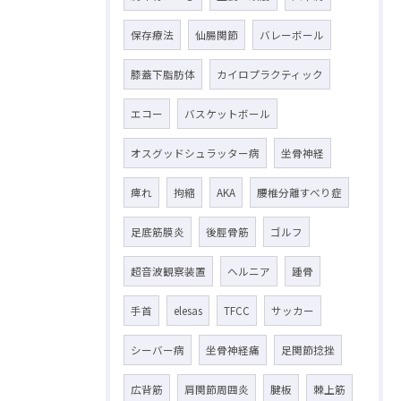
保存療法
仙腸関節
バレーボール
膝蓋下脂肪体
カイロプラクティック
エコー
バスケットボール
オスグッドシュラッター病
坐骨神経
痺れ
拘縮
AKA
腰椎分離すべり症
足底筋膜炎
後脛骨筋
ゴルフ
超音波観察装置
ヘルニア
踵骨
手首
elesas
TFCC
サッカー
シーバー病
坐骨神経痛
足関節捻挫
広背筋
肩関節周囲炎
腱板
棘上筋