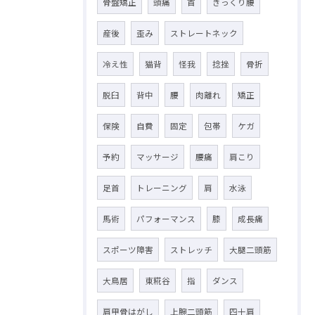
骨盤矯正
頭痛
首
ぎっくり腰
産後
歪み
ストレートネック
冷え性
猫背
怪我
捻挫
骨折
脱臼
背中
腰
肉離れ
矯正
保険
自費
固定
包帯
ケガ
予約
マッサージ
腰痛
肩こり
足首
トレーニング
肩
水泳
馬術
パフォーマンス
膝
成長痛
スポーツ障害
ストレッチ
大腿二頭筋
大鳥居
東糀谷
指
ダンス
肩甲骨はがし
上腕二頭筋
四十肩