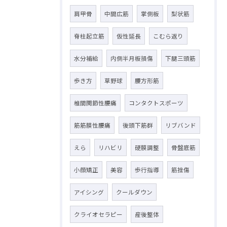
肩甲骨
中間広筋
掌側板
梨状筋
脊柱起立筋
仮性延長
こむら返り
水分補給
内側半月板損傷
下腿三頭筋
歩き方
草野球
腰方形筋
椎間関節性腰痛
コンタクトスポーツ
筋筋膜性腰痛
後頭下筋群
リブバンド
えら
リハビリ
硬膜調整
骨盤底筋
小顔矯正
美容
歩行指導
筋挫傷
アイシング
クールダウン
クライオセラピー
産後整体