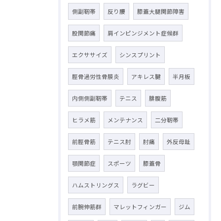
側副靭帯
反り腰
膝蓋大腿関節障害
股関節痛
肩インピンジメント症候群
エクササイズ
シンスプリント
脛骨過労性骨膜炎
アキレス腱
半月板
内側側副靭帯
テニス
腓腹筋
ヒラメ筋
メンテナンス
二分靭帯
前脛骨筋
テニス肘
肘痛
外反母趾
顎関節症
スポーツ
膝蓋骨
ハムストリングス
ラグビー
前腕伸筋群
マレットフィンガー
ジム