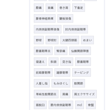
膝痛
首痛
巻き肩
下垂足
腓骨神経麻痺
腱板損傷
内側側副靭帯損傷
肘内側側副靭帯
野球
野球肘
大腿四頭筋
めまい
膝蓋靭帯炎
臀部痛
仙腸関節障害
寝違え
斜頸
突き指
膝蓋靭帯
前距腓靭帯
踵腓靭帯
テーピング
人差し指
もみほぐし
股関節
単純性股関節炎
肩痛
肩エクササイズ
亜脱臼
膝内側側副靭帯
mcl
骨盤