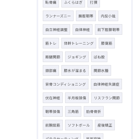
恥骨痛
ふくらはぎ
打撲
ランナーズニー
腸脛靭帯
内反小趾
自立神経調整
自律神経
前下脛腓靭帯
筋トレ
体幹トレーニング
膝窩筋
距腿関節
ジョギング
ばね股
頸部痛
膝水が溜まる
関節水腫
背骨コンディショニング
自律神経失調症
伏在神経
半月板損傷
リスフラン関節
靭帯損傷
三角筋
肋骨骨折
前腕屈筋
ソフトボール
産後矯正
パテラセッティング
足首捻挫