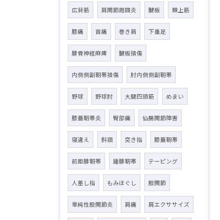
広背筋
肩関節周囲炎
腱板
棘上筋
膝痛
首痛
巻き肩
下垂足
腓骨神経麻痺
腱板損傷
内側側副靭帯損傷
肘内側側副靭帯
野球
野球肘
大腿四頭筋
めまい
膝蓋靭帯炎
臀部痛
仙腸関節障害
寝違え
斜頸
突き指
膝蓋靭帯
前距腓靭帯
踵腓靭帯
テーピング
人差し指
もみほぐし
股関節
単純性股関節炎
肩痛
肩エクササイズ