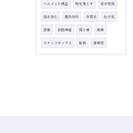
ヘルメット矯正
物を落とす
足の怪我
指を挟む
整形外科
中耳炎
吐き気
投薬
前庭神経
耳小骨
距骨
スナッフボックス
転倒
接骨院