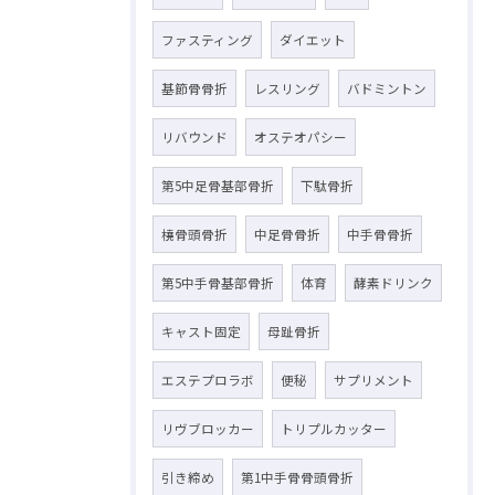
ファスティング
ダイエット
基節骨骨折
レスリング
バドミントン
リバウンド
オステオパシー
第5中足骨基部骨折
下駄骨折
橈骨頭骨折
中足骨骨折
中手骨骨折
第5中手骨基部骨折
体育
酵素ドリンク
キャスト固定
母趾骨折
エステプロラボ
便秘
サプリメント
リヴブロッカー
トリプルカッター
引き締め
第1中手骨骨頭骨折