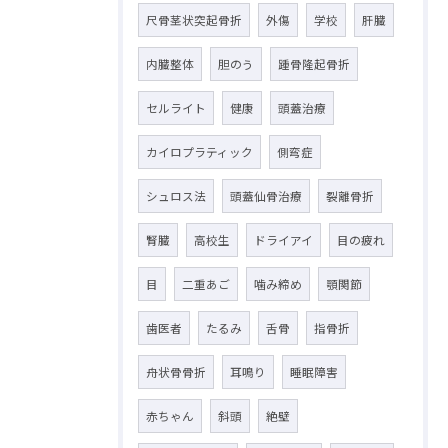
尺骨茎状突起骨折
外傷
学校
肝臓
内臓整体
胆のう
踵骨隆起骨折
セルライト
健康
頭蓋治療
カイロプラティック
側弯症
シュロス法
頭蓋仙骨治療
裂離骨折
腎臓
高校生
ドライアイ
目の疲れ
目
二重あご
噛み締め
顎関節
歯医者
たるみ
舌骨
指骨折
舟状骨骨折
耳鳴り
睡眠障害
赤ちゃん
斜頭
絶壁