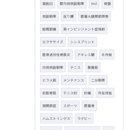
亜脱臼
膝内側側副靭帯
mcl
骨盤
側副靭帯
反り腰
膝蓋大腿関節障害
股関節痛
肩インピンジメント症候群
エクササイズ
シンスプリント
脛骨過労性骨膜炎
アキレス腱
半月板
内側側副靭帯
テニス
腓腹筋
ヒラメ筋
メンテナンス
二分靭帯
前脛骨筋
テニス肘
肘痛
外反母趾
顎関節症
スポーツ
膝蓋骨
ハムストリングス
ラグビー