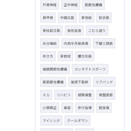
尺骨神経
正中神経
筋膜性腰痛
肩甲骨
中間広筋
掌側板
梨状筋
脊柱起立筋
仮性延長
こむら返り
水分補給
内側半月板損傷
下腿三頭筋
歩き方
草野球
腰方形筋
椎間関節性腰痛
コンタクトスポーツ
筋筋膜性腰痛
後頭下筋群
リブバンド
えら
リハビリ
硬膜調整
骨盤底筋
小顔矯正
美容
歩行指導
筋挫傷
アイシング
クールダウン