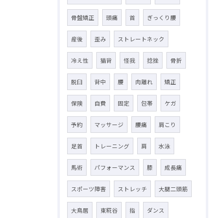
骨盤矯正
頭痛
首
ぎっくり腰
産後
歪み
ストレートネック
冷え性
猫背
怪我
捻挫
骨折
脱臼
背中
腰
肉離れ
矯正
保険
自費
固定
包帯
ケガ
予約
マッサージ
腰痛
肩こり
足首
トレーニング
肩
水泳
馬術
パフォーマンス
膝
成長痛
スポーツ障害
ストレッチ
大腿二頭筋
大鳥居
東糀谷
指
ダンス