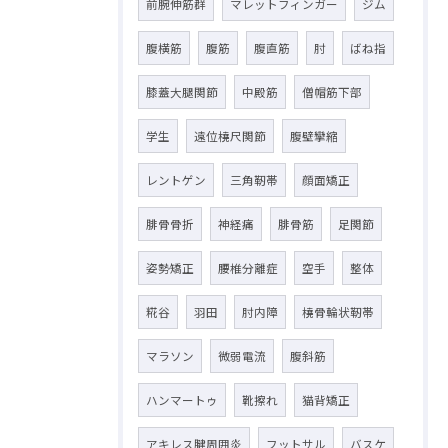
前腕伸筋群
マレットフィンガー
ジム
腹横筋
腹筋
腹直筋
肘
ばね指
膝蓋大腿関節
中殿筋
僧帽筋下部
学生
遠位橈尺関節
腹壁攣縮
レントゲン
三角靭帯
顔面矯正
腓骨骨折
神経痛
腓骨筋
足関節
姿勢矯正
腰椎分離症
空手
整体
糀谷
羽田
肘内障
橈骨輪状靭帯
マラソン
微弱電流
腹斜筋
ハンマートゥ
靴擦れ
猫背矯正
アキレス腱周囲炎
フットサル
バスケ