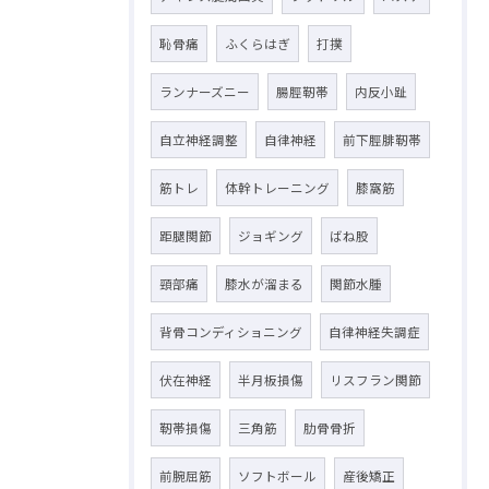
恥骨痛
ふくらはぎ
打撲
ランナーズニー
腸脛靭帯
内反小趾
自立神経調整
自律神経
前下脛腓靭帯
筋トレ
体幹トレーニング
膝窩筋
距腿関節
ジョギング
ばね股
頸部痛
膝水が溜まる
関節水腫
背骨コンディショニング
自律神経失調症
伏在神経
半月板損傷
リスフラン関節
靭帯損傷
三角筋
肋骨骨折
前腕屈筋
ソフトボール
産後矯正