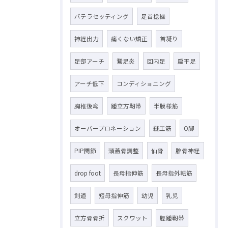
パテラセッティング
足首捻挫
神経出力
痛くない矯正
首凝り
足部アーチ
鵞足炎
回内足
扁平足
アーチ低下
コンディショニング
胸椎後弯
踵立方靭帯
半膜様筋
オーバープロネーション
縫工筋
O脚
PIP関節
頭蓋骨調整
仙骨
腓骨神経
drop foot
長母指伸筋
長母指外転筋
剣道
短母指伸筋
幼児
乳児
立方骨骨折
スクワット
脛踵靭帯