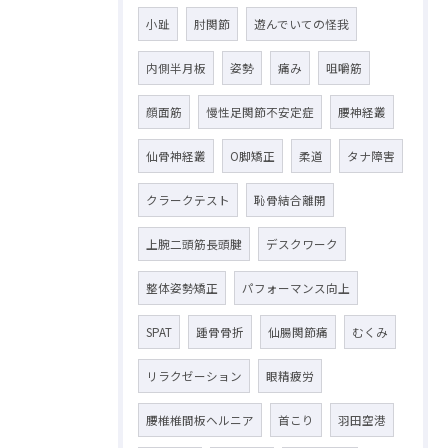
小趾
肘関節
遊んでいての怪我
内側半月板
姿勢
痛み
咀嚼筋
顔面筋
慢性足関節不安定症
腰神経叢
仙骨神経叢
O脚矯正
柔道
タナ障害
クラークテスト
恥骨結合離開
上腕二頭筋長頭腱
デスクワーク
整体姿勢矯正
パフォーマンス向上
SPAT
踵骨骨折
仙腸関節痛
むくみ
リラクゼーション
眼精疲労
腰椎椎間板ヘルニア
首こり
羽田空港