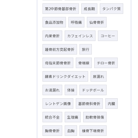
第2中節骨基部骨折
成長期
タンパク質
食品添加物
呼吸痛
仙骨骨折
内果骨折
カフェインレス
コーヒー
踵骨前方突起骨折
旅行
母指末節骨骨折
骨端線
チロー骨折
酵素ドリンクダイエット
尿漏れ
お湯漏れ
体操
ドッヂボール
レントゲン画像
基節骨斜骨折
内臓
統合不全
生理痛
肋軟骨損傷
胸骨骨折
血胸
橈骨下端骨折