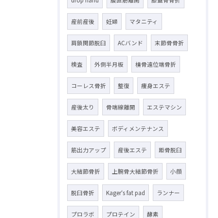
産前産後
妊婦
マタニティ
肩鎖関節脱臼
ACバンド
末節骨骨折
検査
外側半月板
橈骨遠位端骨折
コーレス骨折
整復
痩身エステ
産後太り
骨端線離開
エステマシン
美容エステ
ボディメンテナンス
筋出力アップ
産後エステ
距骨脱臼
大結節骨折
上腕骨大結節骨折
小顔
脱臼骨折
Kager‘s fat pad
ランナー
プロラボ
プロテイン
酵素