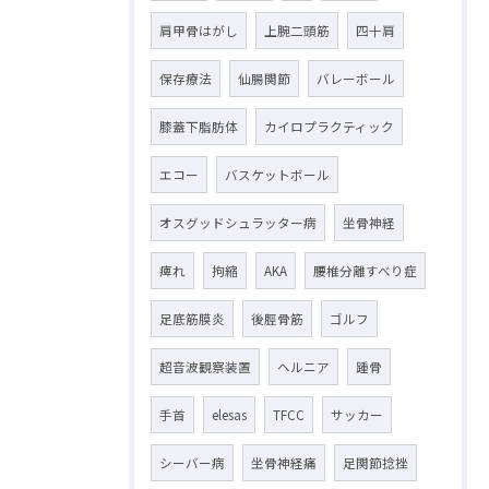
肩甲骨はがし
上腕二頭筋
四十肩
保存療法
仙腸関節
バレーボール
膝蓋下脂肪体
カイロプラクティック
エコー
バスケットボール
オスグッドシュラッター病
坐骨神経
痺れ
拘縮
AKA
腰椎分離すべり症
足底筋膜炎
後脛骨筋
ゴルフ
超音波観察装置
ヘルニア
踵骨
手首
elesas
TFCC
サッカー
シーバー病
坐骨神経痛
足関節捻挫