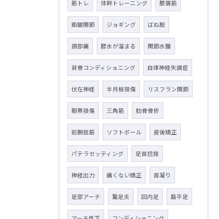
筋トレ
体幹トレーニング
膝窩筋
距腿関節
ジョギング
ばね股
頸部痛
膝水が溜まる
関節水腫
背骨コンディショニング
自律神経失調症
伏在神経
半月板損傷
リスフラン関節
靭帯損傷
三角筋
肋骨骨折
前腕屈筋
ソフトボール
産後矯正
パテラセッティング
足首捻挫
神経出力
痛くない矯正
首凝り
足部アーチ
鵞足炎
回内足
扁平足
アーチ低下
コンディショニング