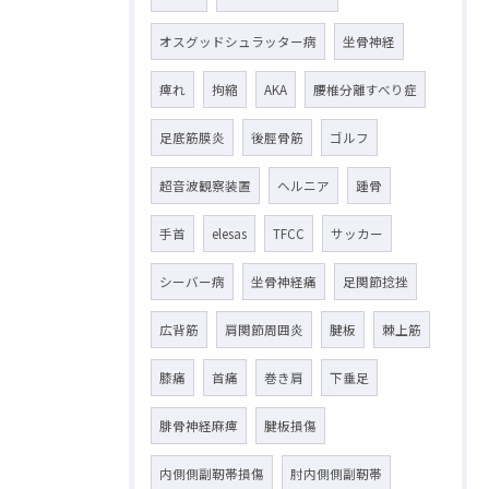
オスグッドシュラッター病
坐骨神経
痺れ
拘縮
AKA
腰椎分離すべり症
足底筋膜炎
後脛骨筋
ゴルフ
超音波観察装置
ヘルニア
踵骨
手首
elesas
TFCC
サッカー
シーバー病
坐骨神経痛
足関節捻挫
広背筋
肩関節周囲炎
腱板
棘上筋
膝痛
首痛
巻き肩
下垂足
腓骨神経麻痺
腱板損傷
内側側副靭帯損傷
肘内側側副靭帯