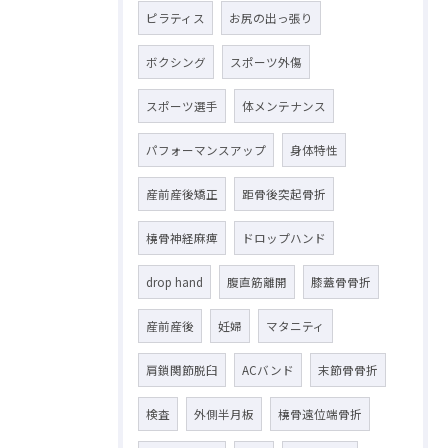
ピラティス
お尻の出っ張り
ボクシング
スポーツ外傷
スポーツ選手
体メンテナンス
パフォーマンスアップ
身体特性
産前産後矯正
距骨後突起骨折
橈骨神経麻痺
ドロップハンド
drop hand
腹直筋離開
膝蓋骨骨折
産前産後
妊婦
マタニティ
肩鎖関節脱臼
ACバンド
末節骨骨折
検査
外側半月板
橈骨遠位端骨折