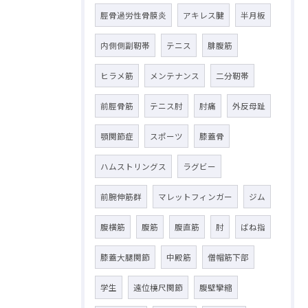
脛骨過労性骨膜炎
アキレス腱
半月板
内側側副靭帯
テニス
腓腹筋
ヒラメ筋
メンテナンス
二分靭帯
前脛骨筋
テニス肘
肘痛
外反母趾
顎関節症
スポーツ
膝蓋骨
ハムストリングス
ラグビー
前腕伸筋群
マレットフィンガー
ジム
腹横筋
腹筋
腹直筋
肘
ばね指
膝蓋大腿関節
中殿筋
僧帽筋下部
学生
遠位橈尺関節
腹壁攣縮