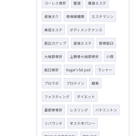
コーレス骨折
整復
痩身エステ
産後太り
骨端線離開
エステマシン
美容エステ
ボディメンテナンス
筋出力アップ
産後エステ
距骨脱臼
大結節骨折
上腕骨大結節骨折
小顔
脱臼骨折
Kager‘s fat pad
ランナー
プロラボ
プロテイン
酵素
ファスティング
ダイエット
基節骨骨折
レスリング
バドミントン
リバウンド
オステオパシー