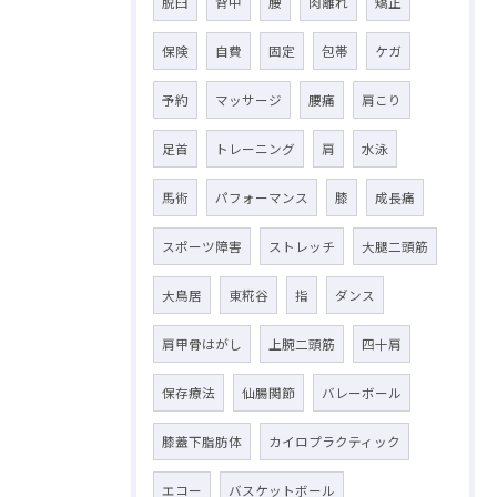
脱臼
背中
腰
肉離れ
矯正
保険
自費
固定
包帯
ケガ
予約
マッサージ
腰痛
肩こり
足首
トレーニング
肩
水泳
馬術
パフォーマンス
膝
成長痛
スポーツ障害
ストレッチ
大腿二頭筋
大鳥居
東糀谷
指
ダンス
肩甲骨はがし
上腕二頭筋
四十肩
保存療法
仙腸関節
バレーボール
膝蓋下脂肪体
カイロプラクティック
エコー
バスケットボール