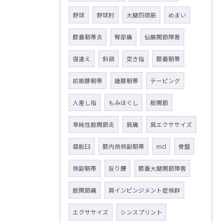
野球
野球肘
大腿四頭筋
めまい
膝蓋靭帯炎
臀部痛
仙腸関節障害
寝違え
斜頸
突き指
膝蓋靭帯
前距腓靭帯
踵腓靭帯
テーピング
人差し指
もみほぐし
股関節
単純性股関節炎
肩痛
肩エクササイズ
亜脱臼
膝内側側副靭帯
mcl
骨盤
側副靭帯
反り腰
膝蓋大腿関節障害
股関節痛
肩インピンジメント症候群
エクササイズ
シンスプリント