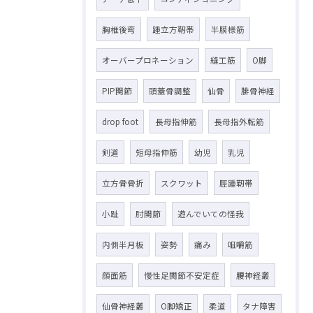
胸椎後弯
踵立方靭帯
半膜様筋
オーバープロネーション
縫工筋
O脚
PIP関節
頭蓋骨調整
仙骨
腓骨神経
drop foot
長母指伸筋
長母指外転筋
剣道
短母指伸筋
幼児
乳児
立方骨骨折
スクワット
脛踵靭帯
小趾
肘関節
遊んでいての怪我
内側半月板
姿勢
痛み
咀嚼筋
顔面筋
慢性足関節不安定症
腰神経叢
仙骨神経叢
O脚矯正
柔道
タナ障害