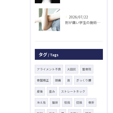
2026/07/22
肘が痛い学生の施術 大鳥居にある整骨院
タグ
Tags
アライメント不良
大田区
整骨院
骨盤矯正
頭痛
首
ぎっくり腰
産後
歪み
ストレートネック
冷え性
猫背
怪我
捻挫
骨折