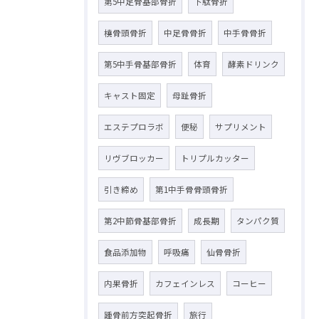
第5中足骨基部骨折
下駄骨折
橈骨頭骨折
中足骨骨折
中手骨骨折
第5中手骨基部骨折
体育
酵素ドリンク
キャスト固定
母趾骨折
エステプロラボ
便秘
サプリメント
リヴブロッカー
トリプルカッター
引き締め
第1中手骨骨頭骨折
第2中節骨基部骨折
成長期
タンパク質
食品添加物
呼吸痛
仙骨骨折
内果骨折
カフェインレス
コーヒー
踵骨前方突起骨折
旅行