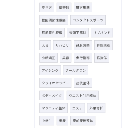
歩き方
草野球
腰方形筋
椎間関節性腰痛
コンタクトスポーツ
筋筋膜性腰痛
後頭下筋群
リブバンド
えら
リハビリ
硬膜調整
骨盤底筋
小顔矯正
美容
歩行指導
筋挫傷
アイシング
クールダウン
クライオセラピー
産後整体
ボディメイク
ウエスト引き締め
マタニティ整体
エステ
外果骨折
中学生
出産
産前産後整体