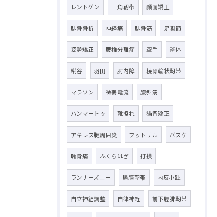
レントゲン
三角靭帯
顔面矯正
腓骨骨折
神経痛
腓骨筋
足関節
姿勢矯正
腰椎分離症
空手
整体
糀谷
羽田
肘内障
橈骨輪状靭帯
マラソン
微弱電流
腹斜筋
ハンマートゥ
靴擦れ
猫背矯正
アキレス腱周囲炎
フットサル
バスケ
恥骨痛
ふくらはぎ
打撲
ランナーズニー
腸脛靭帯
内反小趾
自立神経調整
自律神経
前下脛腓靭帯