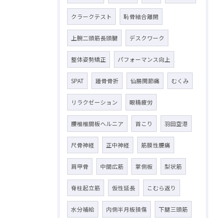
クラークテスト
恥骨結合離開
上腕二頭筋長頭腱
デスクワーク
整体姿勢矯正
パフォーマンス向上
SPAT
踵骨骨折
仙腸関節痛
むくみ
リラクゼーション
眼精疲労
腰椎椎間板ヘルニア
首こり
羽田空港
尺骨神経
正中神経
筋膜性腰痛
肩甲骨
中間広筋
掌側板
梨状筋
脊柱起立筋
仮性延長
こむら返り
水分補給
内側半月板損傷
下腿三頭筋