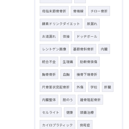
母指末節骨骨折
骨端線
チロー骨折
酵素ドリンクダイエット
尿漏れ
お湯漏れ
体操
ドッヂボール
レントゲン画像
基節骨斜骨折
内臓
統合不全
生理痛
肋軟骨損傷
胸骨骨折
血胸
橈骨下端骨折
尺骨茎状突起骨折
外傷
学校
肝臓
内臓整体
胆のう
踵骨隆起骨折
セルライト
健康
頭蓋治療
カイロプラティック
側弯症