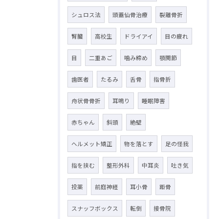
シュロス法
頭蓋仙骨治療
裂離骨折
腎臓
高校生
ドライアイ
目の疲れ
目
二重あご
噛み締め
顎関節
歯医者
たるみ
舌骨
指骨折
舟状骨骨折
耳鳴り
睡眠障害
赤ちゃん
斜頭
絶壁
ヘルメット矯正
物を落とす
足の怪我
指を挟む
整形外科
中耳炎
吐き気
投薬
前庭神経
耳小骨
距骨
スナッフボックス
転倒
接骨院