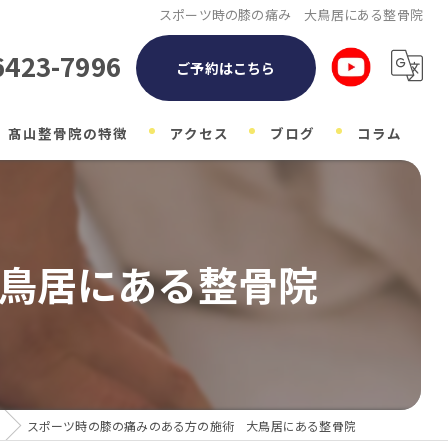
スポーツ時の膝の痛み 大鳥居にある整骨院
6423-7996
ご予約はこちら
髙山整骨院の特徴
アクセス
ブログ
コラム
整体
自律神経
鳥居にある整骨院
子ども
マタニティ
肩こり
スポーツ時の膝の痛みのある方の施術 大鳥居にある整骨院