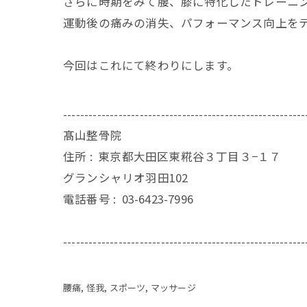
さらに時期をみて腰、膝に特化したトレーニ
運動後の痛みの消失、パフォーマンス向上を
今回はこれにて終わりにします。
---------------------------------------------------------
髙山整骨院
住所 :
東京都大田区東糀谷３丁目３−１７
グランシャリオ羽田102
電話番号 :
03-6423-7996
---------------------------------------------------------
腰痛
怪我
スポーツ
マッサージ