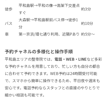
平和島駅→平和の像→高架下交差点
徒歩
約3分
すぐ
大森駅→平和島駅前バス停→徒歩1
バス
約10分
分
車
第一京浜/環七通り利用、近隣Pあり
約5分～
予約チャネルの多様化と操作手順
平和島エリアの整骨院では、
電話・WEB・LINE
など多彩
な予約チャネルを用意しており、忙しい方も自分の都合
に合わせて予約できます。WEB予約は24時間受付可能
で、スマホから簡単に操作できるため、平日夜や週末も
安心です。電話予約ならスタッフとの直接のやりとりで
細かい相談も可能です。