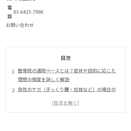
電
03-6423-7996
話
お問い合わせ
目次
整骨院の通院ペースとは？症状や目的に応じた
理想の頻度を詳しく解説
急性のケガ（ぎっくり腰・捻挫など）の場合の
通院ペース
慢性的な痛み（肩こり・腰痛など）の場合の通
院ペース
スポーツ障害・パフォーマンス向上を目的とし