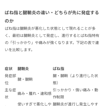
ばね指と腱鞘炎の違い・どちらが先に発症する
のか
ばね指は腱鞘炎が悪化した状態として現れることが多
く、最初は腱鞘炎として発症し、進行するとばね指特有
の「引っかかり」や痛みが強くなります。下記の表で違
いを比較します。
症状
腱鞘炎
ばね指
発症部
腱・腱鞘（より進行した状
腱・腱鞘
位
態）
主な症
引っかかり・強い痛み・動
痛み・腫れ・違和感
状
作制限
使いすぎで悪化しや
腱鞘炎が進行し発生しやす