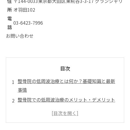
住
〒144-0033
東京都大田区東糀谷3-3-17 グランシャリ
所
オ羽田102
電
03-6423-7996
話
お問い合わせ
目次
整骨院の低周波治療とは何か？基礎知識と最新
事情
整骨院での低周波治療のメリット・デメリット
と注意点
整骨院 低周波治療の安全性と正しい利用法
利用者の体験談・口コミ