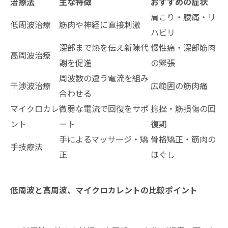
治療法
主な特徴
おすすめの症状
肩こり・腰痛・リ
低周波治療
筋肉や神経に直接刺激
ハビリ
深部まで熱を伝え新陳代
慢性痛・深部筋肉
高周波治療
謝を促進
の緊張
周波数の違う電流を組み
干渉波治療
広範囲の筋肉痛
合わせる
マイクロカレ
微弱な電流で回復をサポ
捻挫・筋損傷の回
ント
ート
復期
手によるマッサージ・矯
骨格矯正・筋肉の
手技療法
正
ほぐし
低周波と高周波、マイクロカレントの比較ポイント