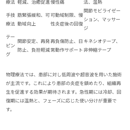
療法
軽減、治癒促進
慢性痛
法、温熱
関節モビライゼー
手技
筋緊張緩和、可
可動域制限、慢
ション、マッサー
療法
動域向上
性炎症後の回復
ジ
テー
関節安定、再発
再負傷防止、日
キネシオテープ、
ピン
防止、負担軽減
常動作サポート
非伸縮テープ
グ
物理療法では、患部に対し低周波や超音波を用いた施術
が主流です。これにより患部の炎症を鎮めたり、組織再
生を促進する効果が期待されます。急性期には冷却、回
復期には温熱と、フェーズに応じた使い分けが重要で
す。