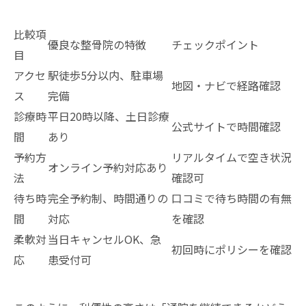
比較項
優良な整骨院の特徴
チェックポイント
目
アクセ
駅徒歩5分以内、駐車場
地図・ナビで経路確認
ス
完備
診療時
平日20時以降、土日診療
公式サイトで時間確認
間
あり
予約方
リアルタイムで空き状況
オンライン予約対応あり
法
確認可
待ち時
完全予約制、時間通りの
口コミで待ち時間の有無
間
対応
を確認
柔軟対
当日キャンセルOK、急
初回時にポリシーを確認
応
患受付可