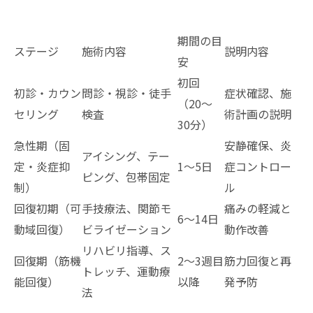
期間の目
ステージ
施術内容
説明内容
安
初回
初診・カウン
問診・視診・徒手
症状確認、施
（20〜
セリング
検査
術計画の説明
30分）
急性期（固
安静確保、炎
アイシング、テー
定・炎症抑
1〜5日
症コントロー
ピング、包帯固定
制）
ル
回復初期（可
手技療法、関節モ
痛みの軽減と
6〜14日
動域回復）
ビライゼーション
動作改善
リハビリ指導、ス
回復期（筋機
2〜3週目
筋力回復と再
トレッチ、運動療
能回復）
以降
発予防
法