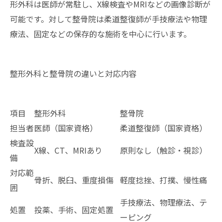
形外科は医師が常駐し、X線検査やMRIなどの画像診断が
可能です。対して整骨院は柔道整復師が手技療法や物理
療法、固定などの保存的な施術を中心に行います。
整形外科と整骨院の違いと対応内容
項目
整形外科
整骨院
担当者
医師（国家資格）
柔道整復師（国家資格）
検査設
X線、CT、MRIあり
原則なし（触診・視診）
備
対応範
骨折、脱臼、重度損傷
軽度捻挫、打撲、慢性痛
囲
手技療法、物理療法、テ
処置
投薬、手術、固定処置
ーピング