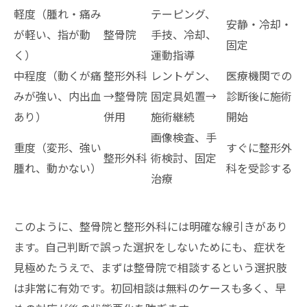
軽度（腫れ・痛み
テーピング、
安静・冷却・
が軽い、指が動
整骨院
手技、冷却、
固定
く）
運動指導
中程度（動くが痛
整形外科
レントゲン、
医療機関での
みが強い、内出血
→整骨院
固定具処置→
診断後に施術
あり）
併用
施術継続
開始
画像検査、手
重度（変形、強い
すぐに整形外
整形外科
術検討、固定
腫れ、動かない）
科を受診する
治療
このように、整骨院と整形外科には明確な線引きがあり
ます。自己判断で誤った選択をしないためにも、症状を
見極めたうえで、まずは整骨院で相談するという選択肢
は非常に有効です。初回相談は無料のケースも多く、早