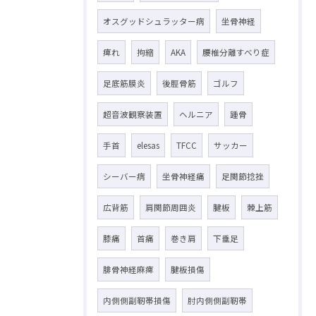
オスグッドシュラッター病
坐骨神経
痺れ
拘縮
AKA
腰椎分離すべり症
足底筋膜炎
後脛骨筋
ゴルフ
超音波観察装置
ヘルニア
踵骨
手首
elesas
TFCC
サッカー
シーバー病
坐骨神経痛
足関節捻挫
広背筋
肩関節周囲炎
腱板
棘上筋
膝痛
首痛
巻き肩
下垂足
腓骨神経麻痺
腱板損傷
内側側副靭帯損傷
肘内側側副靭帯