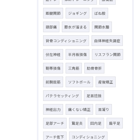
距腿関節
ジョギング
ばね股
頸部痛
膝水が溜まる
関節水腫
背骨コンディショニング
自律神経失調症
伏在神経
半月板損傷
リスフラン関節
靭帯損傷
三角筋
肋骨骨折
前腕屈筋
ソフトボール
産後矯正
パテラセッティング
足首捻挫
神経出力
痛くない矯正
首凝り
足部アーチ
鵞足炎
回内足
扁平足
アーチ低下
コンディショニング