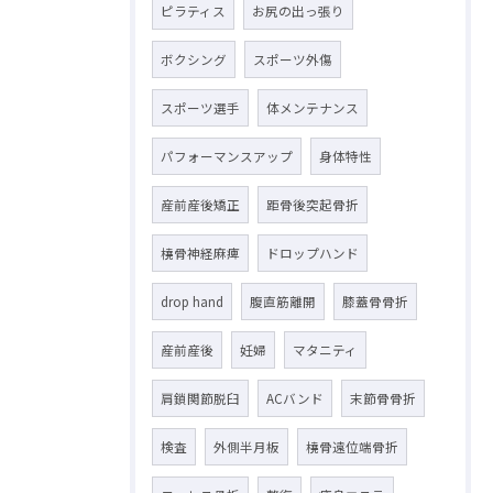
ピラティス
お尻の出っ張り
ボクシング
スポーツ外傷
スポーツ選手
体メンテナンス
パフォーマンスアップ
身体特性
産前産後矯正
距骨後突起骨折
橈骨神経麻痺
ドロップハンド
drop hand
腹直筋離開
膝蓋骨骨折
産前産後
妊婦
マタニティ
肩鎖関節脱臼
ACバンド
末節骨骨折
検査
外側半月板
橈骨遠位端骨折