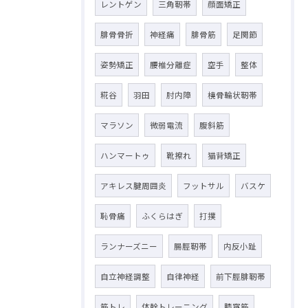
レントゲン
三角靭帯
顔面矯正
腓骨骨折
神経痛
腓骨筋
足関節
姿勢矯正
腰椎分離症
空手
整体
糀谷
羽田
肘内障
橈骨輪状靭帯
マラソン
微弱電流
腹斜筋
ハンマートゥ
靴擦れ
猫背矯正
アキレス腱周囲炎
フットサル
バスケ
恥骨痛
ふくらはぎ
打撲
ランナーズニー
腸脛靭帯
内反小趾
自立神経調整
自律神経
前下脛腓靭帯
筋トレ
体幹トレーニング
膝窩筋