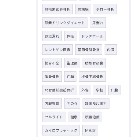
母指末節骨骨折
骨端線
チロー骨折
酵素ドリンクダイエット
尿漏れ
お湯漏れ
体操
ドッヂボール
レントゲン画像
基節骨斜骨折
内臓
統合不全
生理痛
肋軟骨損傷
胸骨骨折
血胸
橈骨下端骨折
尺骨茎状突起骨折
外傷
学校
肝臓
内臓整体
胆のう
踵骨隆起骨折
セルライト
健康
頭蓋治療
カイロプラティック
側弯症