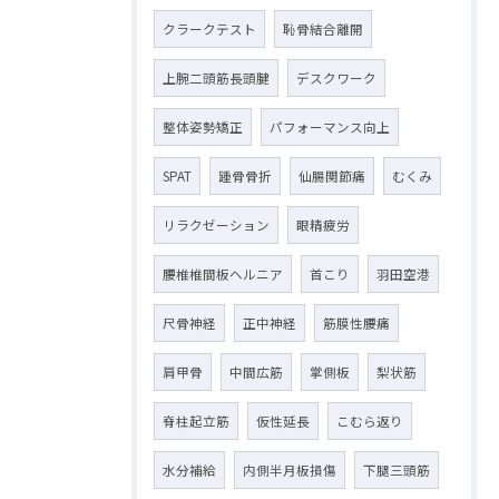
クラークテスト
恥骨結合離開
上腕二頭筋長頭腱
デスクワーク
整体姿勢矯正
パフォーマンス向上
SPAT
踵骨骨折
仙腸関節痛
むくみ
リラクゼーション
眼精疲労
腰椎椎間板ヘルニア
首こり
羽田空港
尺骨神経
正中神経
筋膜性腰痛
肩甲骨
中間広筋
掌側板
梨状筋
脊柱起立筋
仮性延長
こむら返り
水分補給
内側半月板損傷
下腿三頭筋