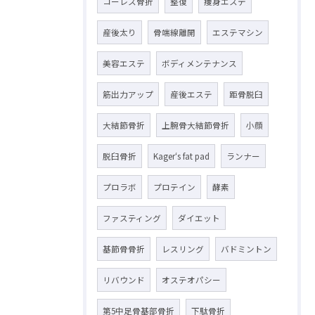
コーレス骨折
整復
痩身エステ
産後太り
骨端線離開
エステマシン
美容エステ
ボディメンテナンス
筋出力アップ
産後エステ
距骨脱臼
大結節骨折
上腕骨大結節骨折
小顔
脱臼骨折
Kager‘s fat pad
ランナー
プロラボ
プロテイン
酵素
ファスティング
ダイエット
基節骨骨折
レスリング
バドミントン
リバウンド
オステオパシー
第5中足骨基部骨折
下駄骨折