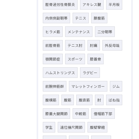
脛骨過労性骨膜炎
アキレス腱
半月板
内側側副靭帯
テニス
腓腹筋
ヒラメ筋
メンテナンス
二分靭帯
前脛骨筋
テニス肘
肘痛
外反母趾
顎関節症
スポーツ
膝蓋骨
ハムストリングス
ラグビー
前腕伸筋群
マレットフィンガー
ジム
腹横筋
腹筋
腹直筋
肘
ばね指
膝蓋大腿関節
中殿筋
僧帽筋下部
学生
遠位橈尺関節
腹壁攣縮