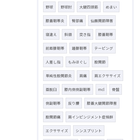
野球
野球肘
大腿四頭筋
めまい
膝蓋靭帯炎
臀部痛
仙腸関節障害
寝違え
斜頸
突き指
膝蓋靭帯
前距腓靭帯
踵腓靭帯
テーピング
人差し指
もみほぐし
股関節
単純性股関節炎
肩痛
肩エクササイズ
亜脱臼
膝内側側副靭帯
mcl
骨盤
側副靭帯
反り腰
膝蓋大腿関節障害
股関節痛
肩インピンジメント症候群
エクササイズ
シンスプリント