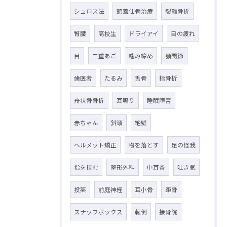
シュロス法
頭蓋仙骨治療
裂離骨折
腎臓
高校生
ドライアイ
目の疲れ
目
二重あご
噛み締め
顎関節
歯医者
たるみ
舌骨
指骨折
舟状骨骨折
耳鳴り
睡眠障害
赤ちゃん
斜頭
絶壁
ヘルメット矯正
物を落とす
足の怪我
指を挟む
整形外科
中耳炎
吐き気
投薬
前庭神経
耳小骨
距骨
スナッフボックス
転倒
接骨院