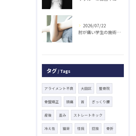
2026/07/22
肘が痛い学生の施術 大鳥居にある整骨院
タグ
Tags
アライメント不良
大田区
整骨院
骨盤矯正
頭痛
首
ぎっくり腰
産後
歪み
ストレートネック
冷え性
猫背
怪我
捻挫
骨折