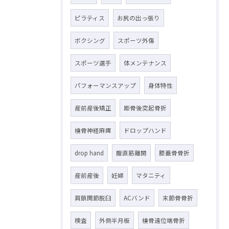
ピラティス
お尻の出っ張り
ボクシング
スポーツ外傷
スポーツ選手
体メンテナンス
パフォーマンスアップ
身体特性
産前産後矯正
距骨後突起骨折
橈骨神経麻痺
ドロップハンド
drop hand
腹直筋離開
膝蓋骨骨折
産前産後
妊婦
マタニティ
肩鎖関節脱臼
ACバンド
末節骨骨折
検査
外側半月板
橈骨遠位端骨折