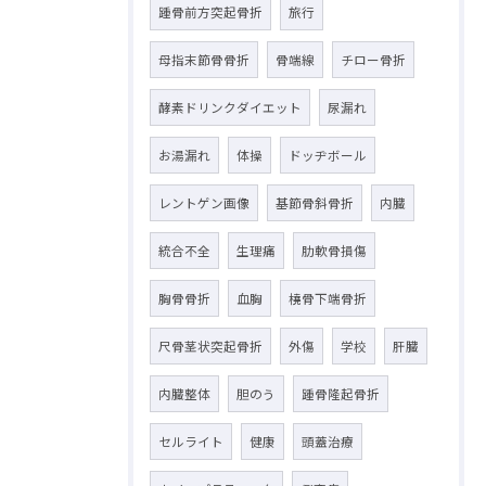
踵骨前方突起骨折
旅行
母指末節骨骨折
骨端線
チロー骨折
酵素ドリンクダイエット
尿漏れ
お湯漏れ
体操
ドッヂボール
レントゲン画像
基節骨斜骨折
内臓
統合不全
生理痛
肋軟骨損傷
胸骨骨折
血胸
橈骨下端骨折
尺骨茎状突起骨折
外傷
学校
肝臓
内臓整体
胆のう
踵骨隆起骨折
セルライト
健康
頭蓋治療