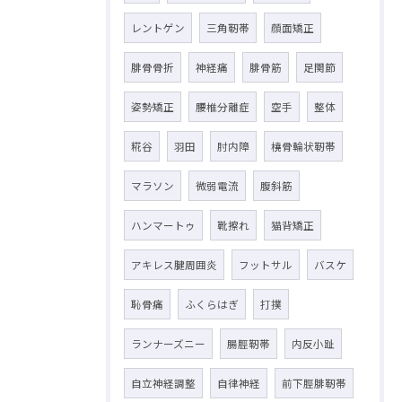
レントゲン
三角靭帯
顔面矯正
腓骨骨折
神経痛
腓骨筋
足関節
姿勢矯正
腰椎分離症
空手
整体
糀谷
羽田
肘内障
橈骨輪状靭帯
マラソン
微弱電流
腹斜筋
ハンマートゥ
靴擦れ
猫背矯正
アキレス腱周囲炎
フットサル
バスケ
恥骨痛
ふくらはぎ
打撲
ランナーズニー
腸脛靭帯
内反小趾
自立神経調整
自律神経
前下脛腓靭帯