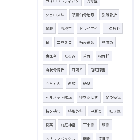
カイロプラティック
側弯症
シュロス法
頭蓋仙骨治療
裂離骨折
腎臓
高校生
ドライアイ
目の疲れ
目
二重あご
噛み締め
顎関節
歯医者
たるみ
舌骨
指骨折
舟状骨骨折
耳鳴り
睡眠障害
赤ちゃん
斜頭
絶壁
ヘルメット矯正
物を落とす
足の怪我
指を挟む
整形外科
中耳炎
吐き気
投薬
前庭神経
耳小骨
距骨
スナッフボックス
転倒
接骨院