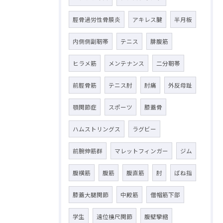
脛骨過労性骨膜炎
アキレス腱
半月板
内側側副靭帯
テニス
腓腹筋
ヒラメ筋
メンテナンス
二分靭帯
前脛骨筋
テニス肘
肘痛
外反母趾
顎関節症
スポーツ
膝蓋骨
ハムストリングス
ラグビー
前腕伸筋群
マレットフィンガー
ジム
腹横筋
腹筋
腹直筋
肘
ばね指
膝蓋大腿関節
中殿筋
僧帽筋下部
学生
遠位橈尺関節
腹壁攣縮