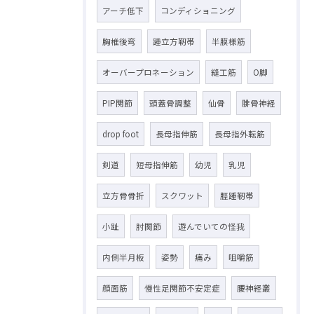
アーチ低下
コンディショニング
胸椎後弯
踵立方靭帯
半膜様筋
オーバープロネーション
縫工筋
O脚
PIP関節
頭蓋骨調整
仙骨
腓骨神経
drop foot
長母指伸筋
長母指外転筋
剣道
短母指伸筋
幼児
乳児
立方骨骨折
スクワット
脛踵靭帯
小趾
肘関節
遊んでいての怪我
内側半月板
姿勢
痛み
咀嚼筋
顔面筋
慢性足関節不安定症
腰神経叢