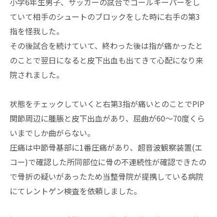
小学6年生男子、サッカーの試合でゴールキーパーをし
ていて相手のシュートのブロックをした時に右手の第3
指を怪我した。
その後試合を続けていて、終わった後は指が痛かったと
のことで翌日になると皮下出血も出てきて心配になり来
院されました。
状態をチェックしていくと右第3指が痛いとのことでPIP
関節周辺に腫脹と皮下出血があり、屈曲が60～70度くら
いまでしか曲がらない。
圧痛は中節骨基部に1番圧痛があり、超音波観察装置(エ
コー)で確認した所同部位に骨の不連続性が確認できたの
で骨折の疑いがあったため当整骨院が提携している病院
にてレントゲン検査を依頼しました。