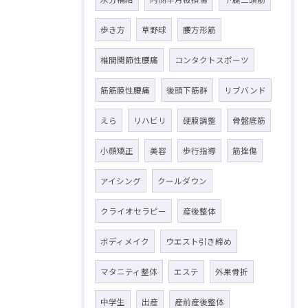
歩き方
草野球
腰方形筋
椎間関節性腰痛
コンタクトスポーツ
筋筋膜性腰痛
後頭下筋群
リブバンド
えら
リハビリ
硬膜調整
骨盤底筋
小顔矯正
美容
歩行指導
筋挫傷
アイシング
クールダウン
クライオセラピー
産後整体
ボディメイク
ウエスト引き締め
マタニティ整体
エステ
外果骨折
中学生
出産
産前産後整体