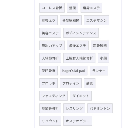
コーレス骨折
整復
痩身エステ
産後太り
骨端線離開
エステマシン
美容エステ
ボディメンテナンス
筋出力アップ
産後エステ
距骨脱臼
大結節骨折
上腕骨大結節骨折
小顔
脱臼骨折
Kager‘s fat pad
ランナー
プロラボ
プロテイン
酵素
ファスティング
ダイエット
基節骨骨折
レスリング
バドミントン
リバウンド
オステオパシー