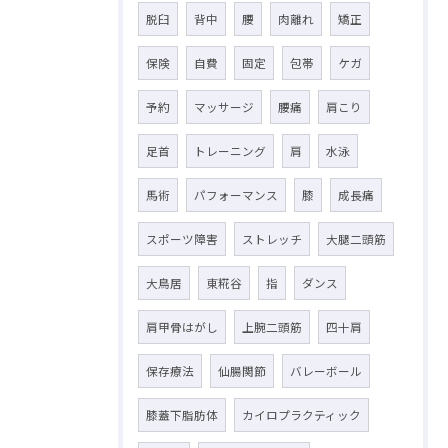
脱臼
背中
腰
肉離れ
矯正
保険
自費
固定
包帯
ケガ
予約
マッサージ
腰痛
肩こり
足首
トレーニング
肩
水泳
馬術
パフォーマンス
膝
成長痛
スポーツ障害
ストレッチ
大腿二頭筋
大鳥居
東糀谷
指
ダンス
肩甲骨はがし
上腕二頭筋
四十肩
保存療法
仙腸関節
バレーボール
膝蓋下脂肪体
カイロプラクティック