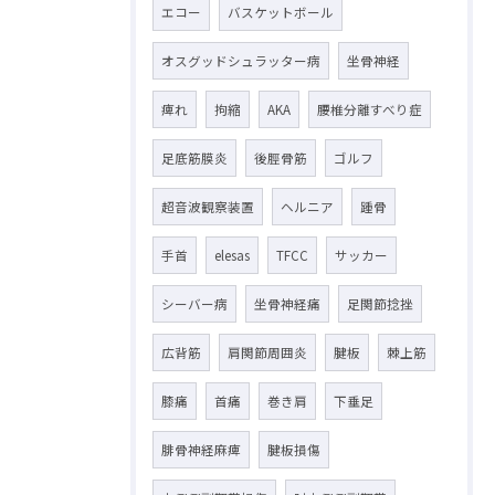
エコー
バスケットボール
オスグッドシュラッター病
坐骨神経
痺れ
拘縮
AKA
腰椎分離すべり症
足底筋膜炎
後脛骨筋
ゴルフ
超音波観察装置
ヘルニア
踵骨
手首
elesas
TFCC
サッカー
シーバー病
坐骨神経痛
足関節捻挫
広背筋
肩関節周囲炎
腱板
棘上筋
膝痛
首痛
巻き肩
下垂足
腓骨神経麻痺
腱板損傷