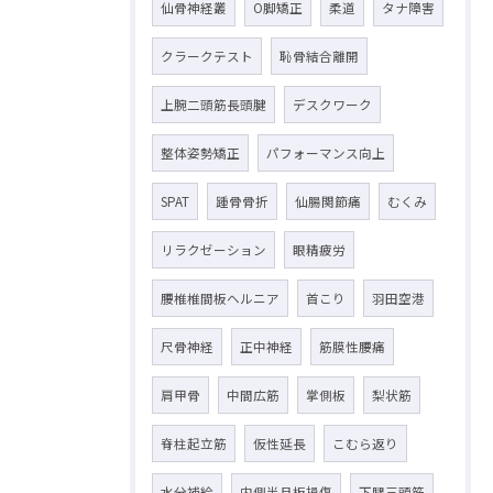
仙骨神経叢
O脚矯正
柔道
タナ障害
クラークテスト
恥骨結合離開
上腕二頭筋長頭腱
デスクワーク
整体姿勢矯正
パフォーマンス向上
SPAT
踵骨骨折
仙腸関節痛
むくみ
リラクゼーション
眼精疲労
腰椎椎間板ヘルニア
首こり
羽田空港
尺骨神経
正中神経
筋膜性腰痛
肩甲骨
中間広筋
掌側板
梨状筋
脊柱起立筋
仮性延長
こむら返り
水分補給
内側半月板損傷
下腿三頭筋