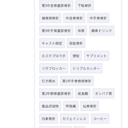
第5中足骨基部骨折
下駄骨折
橈骨頭骨折
中足骨骨折
中手骨骨折
第5中手骨基部骨折
体育
酵素ドリンク
キャスト固定
母趾骨折
エステプロラボ
便秘
サプリメント
リヴブロッカー
トリプルカッター
引き締め
第1中手骨骨頭骨折
第2中節骨基部骨折
成長期
タンパク質
食品添加物
呼吸痛
仙骨骨折
内果骨折
カフェインレス
コーヒー