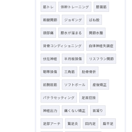
筋トレ
体幹トレーニング
膝窩筋
距腿関節
ジョギング
ばね股
頸部痛
膝水が溜まる
関節水腫
背骨コンディショニング
自律神経失調症
伏在神経
半月板損傷
リスフラン関節
靭帯損傷
三角筋
肋骨骨折
前腕屈筋
ソフトボール
産後矯正
パテラセッティング
足首捻挫
神経出力
痛くない矯正
首凝り
足部アーチ
鵞足炎
回内足
扁平足