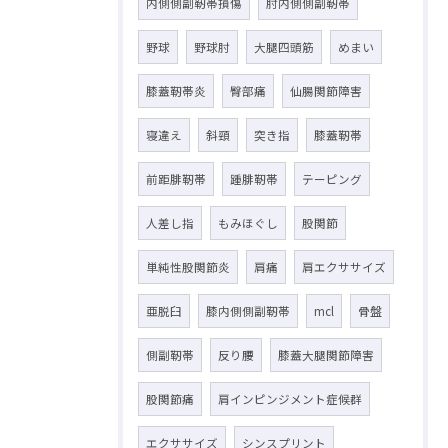
内側側副靭帯損傷
肘内側側副靭帯
野球
野球肘
大腿四頭筋
めまい
膝蓋靭帯炎
臀部痛
仙腸関節障害
寝違え
斜頸
突き指
膝蓋靭帯
前距腓靭帯
踵腓靭帯
テーピング
人差し指
もみほぐし
股関節
単純性股関節炎
肩痛
肩エクササイズ
亜脱臼
膝内側側副靭帯
mcl
骨盤
側副靭帯
反り腰
膝蓋大腿関節障害
股関節痛
肩インピンジメント症候群
エクササイズ
シンスプリント