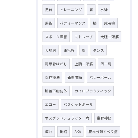
足首
トレーニング
肩
水泳
馬術
パフォーマンス
膝
成長痛
スポーツ障害
ストレッチ
大腿二頭筋
大鳥居
東糀谷
指
ダンス
肩甲骨はがし
上腕二頭筋
四十肩
保存療法
仙腸関節
バレーボール
膝蓋下脂肪体
カイロプラクティック
エコー
バスケットボール
オスグッドシュラッター病
坐骨神経
痺れ
拘縮
AKA
腰椎分離すべり症