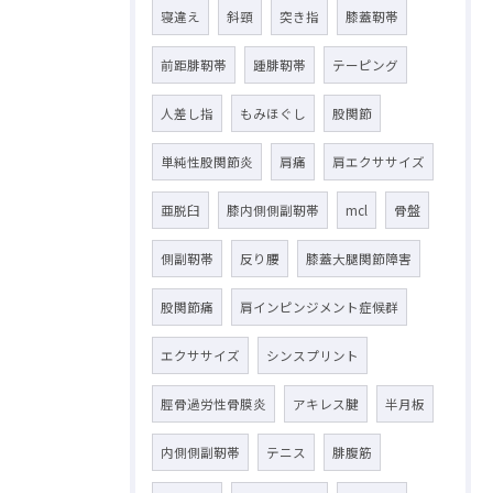
寝違え
斜頸
突き指
膝蓋靭帯
前距腓靭帯
踵腓靭帯
テーピング
人差し指
もみほぐし
股関節
単純性股関節炎
肩痛
肩エクササイズ
亜脱臼
膝内側側副靭帯
mcl
骨盤
側副靭帯
反り腰
膝蓋大腿関節障害
股関節痛
肩インピンジメント症候群
エクササイズ
シンスプリント
脛骨過労性骨膜炎
アキレス腱
半月板
内側側副靭帯
テニス
腓腹筋