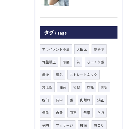
タグ
Tags
アライメント不良
大田区
整骨院
骨盤矯正
頭痛
首
ぎっくり腰
産後
歪み
ストレートネック
冷え性
猫背
怪我
捻挫
骨折
脱臼
背中
腰
肉離れ
矯正
保険
自費
固定
包帯
ケガ
予約
マッサージ
腰痛
肩こり