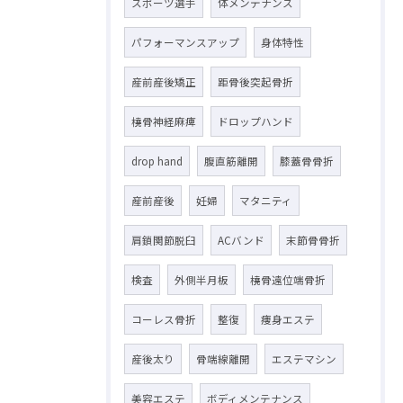
スポーツ選手
体メンテナンス
パフォーマンスアップ
身体特性
産前産後矯正
距骨後突起骨折
橈骨神経麻痺
ドロップハンド
drop hand
腹直筋離開
膝蓋骨骨折
産前産後
妊婦
マタニティ
肩鎖関節脱臼
ACバンド
末節骨骨折
検査
外側半月板
橈骨遠位端骨折
コーレス骨折
整復
痩身エステ
産後太り
骨端線離開
エステマシン
美容エステ
ボディメンテナンス