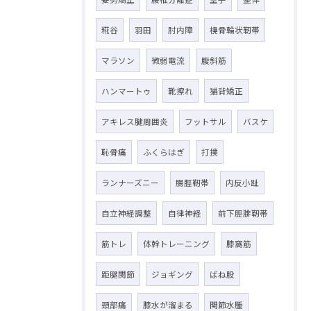
糀谷
羽田
肘内障
橈骨輪状靭帯
マラソン
微弱電流
腹斜筋
ハンマートゥ
靴擦れ
猫背矯正
アキレス腱周囲炎
フットサル
バスケ
恥骨痛
ふくらはぎ
打撲
ランナーズニー
腸脛靭帯
内反小趾
自立神経調整
自律神経
前下脛腓靭帯
筋トレ
体幹トレーニング
膝窩筋
距腿関節
ジョギング
ばね股
頸部痛
膝水が溜まる
関節水腫