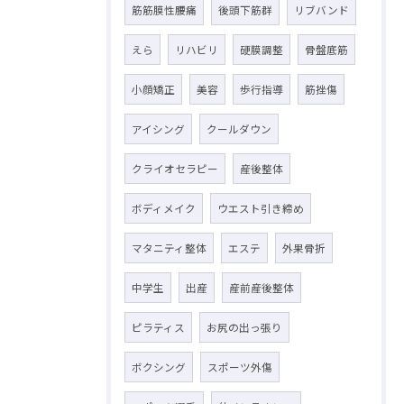
筋筋膜性腰痛
後頭下筋群
リブバンド
えら
リハビリ
硬膜調整
骨盤底筋
小顔矯正
美容
歩行指導
筋挫傷
アイシング
クールダウン
クライオセラピー
産後整体
ボディメイク
ウエスト引き締め
マタニティ整体
エステ
外果骨折
中学生
出産
産前産後整体
ピラティス
お尻の出っ張り
ボクシング
スポーツ外傷