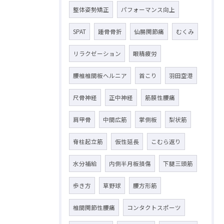
整体姿勢矯正
パフォーマンス向上
SPAT
踵骨骨折
仙腸関節痛
むくみ
リラクゼーション
眼精疲労
腰椎椎間板ヘルニア
首こり
羽田空港
尺骨神経
正中神経
筋膜性腰痛
肩甲骨
中間広筋
掌側板
梨状筋
脊柱起立筋
仮性延長
こむら返り
水分補給
内側半月板損傷
下腿三頭筋
歩き方
草野球
腰方形筋
椎間関節性腰痛
コンタクトスポーツ