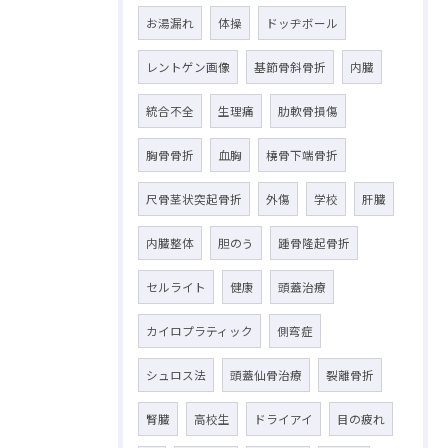
お湯漏れ
体操
ドッヂボール
レントゲン画像
基節骨斜骨折
内臓
統合不全
生理痛
肋軟骨損傷
胸骨骨折
血胸
橈骨下端骨折
尺骨茎状突起骨折
外傷
学校
肝臓
内臓整体
胆のう
踵骨隆起骨折
セルライト
健康
頭蓋治療
カイロプラティック
側弯症
シュロス法
頭蓋仙骨治療
裂離骨折
腎臓
高校生
ドライアイ
目の疲れ