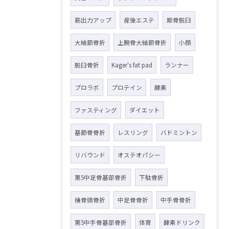
筋出力アップ
産後エステ
距骨脱臼
大結節骨折
上腕骨大結節骨折
小顔
脱臼骨折
Kager‘s fat pad
ランナー
プロラボ
プロテイン
酵素
ファスティング
ダイエット
基節骨骨折
レスリング
バドミントン
リバウンド
オステオパシー
第5中足骨基部骨折
下駄骨折
橈骨頭骨折
中足骨骨折
中手骨骨折
第5中手骨基部骨折
体育
酵素ドリンク