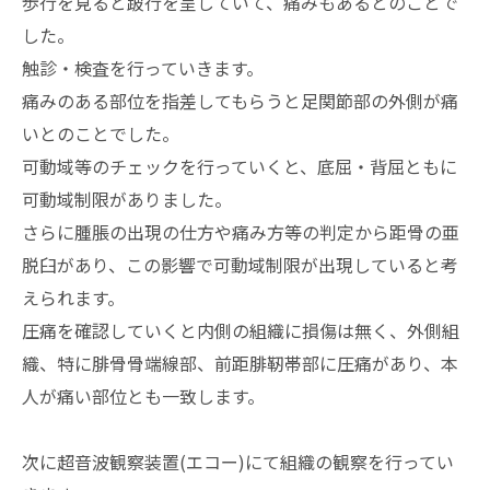
歩行を見ると跛行を呈していて、痛みもあるとのことで
した。
触診・検査を行っていきます。
痛みのある部位を指差してもらうと足関節部の外側が痛
いとのことでした。
可動域等のチェックを行っていくと、底屈・背屈ともに
可動域制限がありました。
さらに腫脹の出現の仕方や痛み方等の判定から距骨の亜
脱臼があり、この影響で可動域制限が出現していると考
えられます。
圧痛を確認していくと内側の組織に損傷は無く、外側組
織、特に腓骨骨端線部、前距腓靭帯部に圧痛があり、本
人が痛い部位とも一致します。
次に超音波観察装置(エコー)にて組織の観察を行ってい