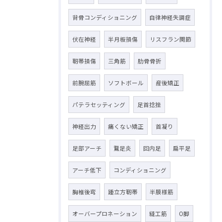
背骨コンディショニング
自律神経失調症
伏在神経
半月板損傷
リスフラン関節
靭帯損傷
三角筋
肋骨骨折
前腕屈筋
ソフトボール
産後矯正
パテラセッティング
足首捻挫
神経出力
痛くない矯正
首凝り
足部アーチ
鵞足炎
回内足
扁平足
アーチ低下
コンディショニング
胸椎後弯
踵立方靭帯
半膜様筋
オーバープロネーション
縫工筋
O脚