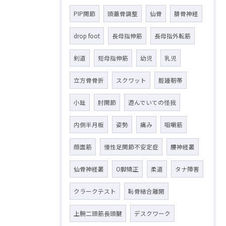
PIP関節
頭蓋骨調整
仙骨
腓骨神経
drop foot
長母指伸筋
長母指外転筋
剣道
短母指伸筋
幼児
乳児
立方骨骨折
スクワット
脛踵靭帯
小趾
肘関節
遊んでいての怪我
内側半月板
姿勢
痛み
咀嚼筋
顔面筋
慢性足関節不安定症
腰神経叢
仙骨神経叢
O脚矯正
柔道
タナ障害
クラークテスト
恥骨結合離開
上腕二頭筋長頭腱
デスクワーク