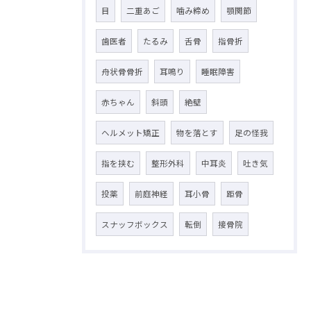
目
二重あご
噛み締め
顎関節
歯医者
たるみ
舌骨
指骨折
舟状骨骨折
耳鳴り
睡眠障害
赤ちゃん
斜頭
絶壁
ヘルメット矯正
物を落とす
足の怪我
指を挟む
整形外科
中耳炎
吐き気
投薬
前庭神経
耳小骨
距骨
スナッフボックス
転倒
接骨院