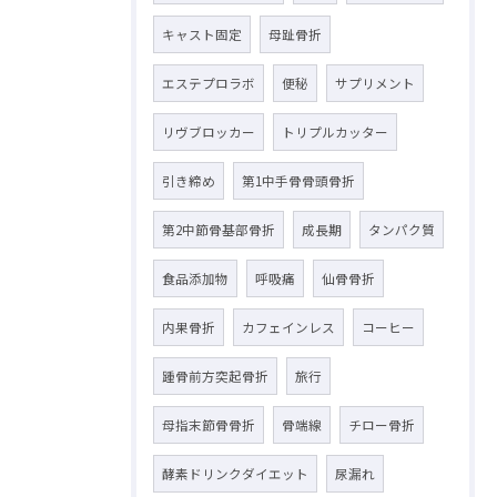
キャスト固定
母趾骨折
エステプロラボ
便秘
サプリメント
リヴブロッカー
トリプルカッター
引き締め
第1中手骨骨頭骨折
第2中節骨基部骨折
成長期
タンパク質
食品添加物
呼吸痛
仙骨骨折
内果骨折
カフェインレス
コーヒー
踵骨前方突起骨折
旅行
母指末節骨骨折
骨端線
チロー骨折
酵素ドリンクダイエット
尿漏れ