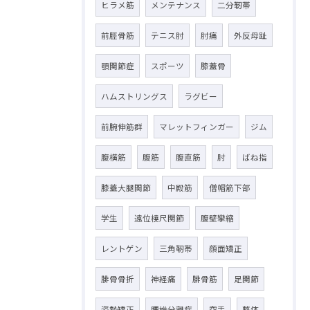
ヒラメ筋
メンテナンス
二分靭帯
前脛骨筋
テニス肘
肘痛
外反母趾
顎関節症
スポーツ
膝蓋骨
ハムストリングス
ラグビー
前腕伸筋群
マレットフィンガー
ジム
腹横筋
腹筋
腹直筋
肘
ばね指
膝蓋大腿関節
中殿筋
僧帽筋下部
学生
遠位橈尺関節
腹壁攣縮
レントゲン
三角靭帯
顔面矯正
腓骨骨折
神経痛
腓骨筋
足関節
姿勢矯正
腰椎分離症
空手
整体