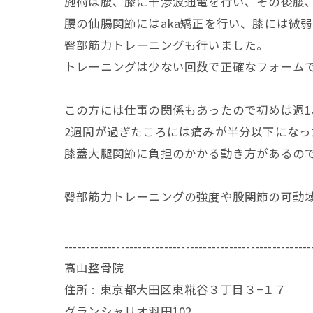
施術は腰、膝に干渉波通電を行い、その後腰
腰の仙腸関節にはaka矯正を行い、膝には微
臀部筋力トレーニングも行いました。
トレーニングは少ない回数で正確なフォーム
この方には仕事の関係もあったので初めは週1
2週間が過ぎたころには痛みが半分以下にな
膝蓋大腿関節に負担のかかる動き方があるの
臀部筋力トレーニングの強度や股関節の可動
---------------------------------------------------------
髙山整骨院
住所 :
東京都大田区東糀谷３丁目３−１７
グランシャリオ羽田102