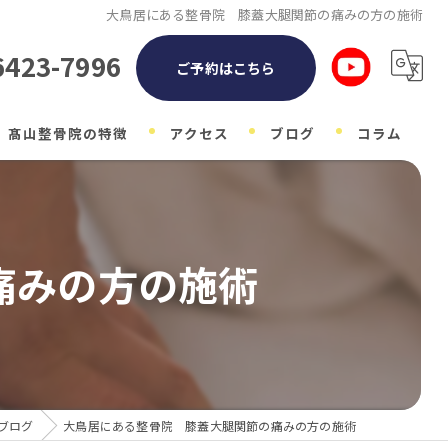
大鳥居にある整骨院 膝蓋大腿関節の痛みの方の施術
6423-7996
ご予約はこちら
髙山整骨院の特徴
アクセス
ブログ
コラム
整体
自律神経
痛みの方の施術
子ども
マタニティ
肩こり
ブログ
大鳥居にある整骨院 膝蓋大腿関節の痛みの方の施術