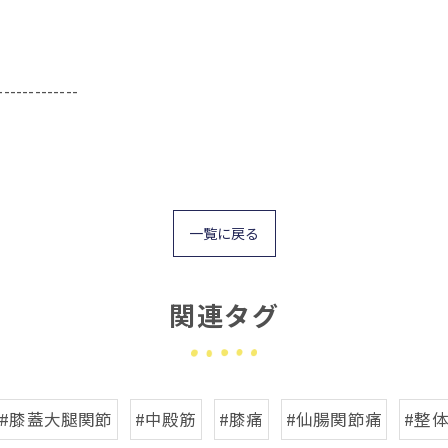
-------------
一覧に戻る
関連タグ
#膝蓋大腿関節
#中殿筋
#膝痛
#仙腸関節痛
#整