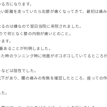
いる方になります。
長い距離を走っていたら右膝が痛くなってきて、最初は痛
なるのは嫌なので翌日当院に来院されました。
くりで何となく膝の内側が痛いとのこと。
ります。
1番あることが判明しました。
った時のランニング時に地面がボコボコしていてるところ
トなどは陰性でした。
低下があり、腰の痛みの有無を確認したところ、座っての
した。