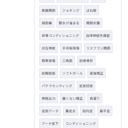
距腿関節
ジョギング
ばね股
頸部痛
膝水が溜まる
関節水腫
背骨コンディショニング
自律神経失調症
伏在神経
半月板損傷
リスフラン関節
靭帯損傷
三角筋
肋骨骨折
前腕屈筋
ソフトボール
産後矯正
パテラセッティング
足首捻挫
神経出力
痛くない矯正
首凝り
足部アーチ
鵞足炎
回内足
扁平足
アーチ低下
コンディショニング