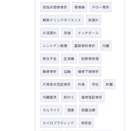
母指末節骨骨折
骨端線
チロー骨折
酵素ドリンクダイエット
尿漏れ
お湯漏れ
体操
ドッヂボール
レントゲン画像
基節骨斜骨折
内臓
統合不全
生理痛
肋軟骨損傷
胸骨骨折
血胸
橈骨下端骨折
尺骨茎状突起骨折
外傷
学校
肝臓
内臓整体
胆のう
踵骨隆起骨折
セルライト
健康
頭蓋治療
カイロプラティック
側弯症