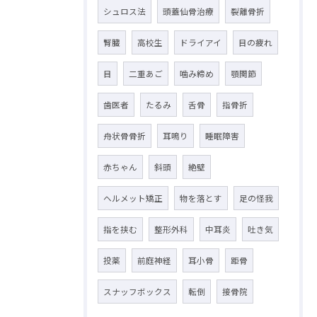
シュロス法
頭蓋仙骨治療
裂離骨折
腎臓
高校生
ドライアイ
目の疲れ
目
二重あご
噛み締め
顎関節
歯医者
たるみ
舌骨
指骨折
舟状骨骨折
耳鳴り
睡眠障害
赤ちゃん
斜頭
絶壁
ヘルメット矯正
物を落とす
足の怪我
指を挟む
整形外科
中耳炎
吐き気
投薬
前庭神経
耳小骨
距骨
スナッフボックス
転倒
接骨院