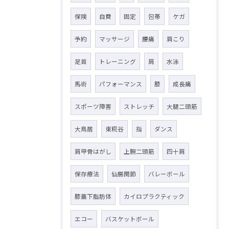
保険
自費
固定
包帯
ケガ
予約
マッサージ
腰痛
肩こり
足首
トレーニング
肩
水泳
馬術
パフォーマンス
膝
成長痛
スポーツ障害
ストレッチ
大腿二頭筋
大鳥居
東糀谷
指
ダンス
肩甲骨はがし
上腕二頭筋
四十肩
保存療法
仙腸関節
バレーボール
膝蓋下脂肪体
カイロプラクティック
エコー
バスケットボール