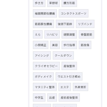
歩き方
草野球
腰方形筋
椎間関節性腰痛
コンタクトスポーツ
筋筋膜性腰痛
後頭下筋群
リブバンド
えら
リハビリ
硬膜調整
骨盤底筋
小顔矯正
美容
歩行指導
筋挫傷
アイシング
クールダウン
クライオセラピー
産後整体
ボディメイク
ウエスト引き締め
マタニティ整体
エステ
外果骨折
中学生
出産
産前産後整体