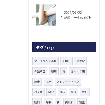
2026/07/22
肘が痛い学生の施術 大鳥居にある整骨院
タグ
Tags
アライメント不良
大田区
整骨院
骨盤矯正
頭痛
首
ぎっくり腰
産後
歪み
ストレートネック
冷え性
猫背
怪我
捻挫
骨折
脱臼
背中
腰
肉離れ
矯正