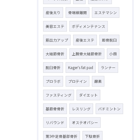
産後太り
骨端線離開
エステマシン
美容エステ
ボディメンテナンス
筋出力アップ
産後エステ
距骨脱臼
大結節骨折
上腕骨大結節骨折
小顔
脱臼骨折
Kager‘s fat pad
ランナー
プロラボ
プロテイン
酵素
ファスティング
ダイエット
基節骨骨折
レスリング
バドミントン
リバウンド
オステオパシー
第5中足骨基部骨折
下駄骨折