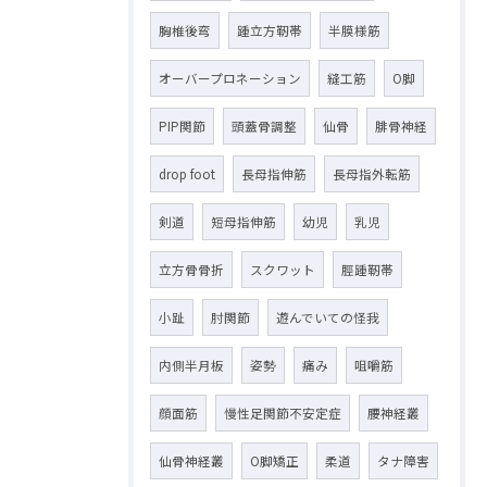
胸椎後弯
踵立方靭帯
半膜様筋
オーバープロネーション
縫工筋
O脚
PIP関節
頭蓋骨調整
仙骨
腓骨神経
drop foot
長母指伸筋
長母指外転筋
剣道
短母指伸筋
幼児
乳児
立方骨骨折
スクワット
脛踵靭帯
小趾
肘関節
遊んでいての怪我
内側半月板
姿勢
痛み
咀嚼筋
顔面筋
慢性足関節不安定症
腰神経叢
仙骨神経叢
O脚矯正
柔道
タナ障害