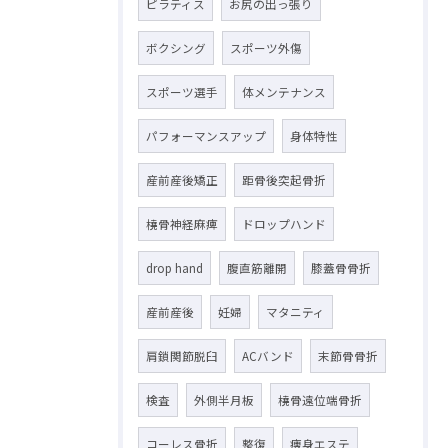
ピラティス
お尻の出っ張り
ボクシング
スポーツ外傷
スポーツ選手
体メンテナンス
パフォーマンスアップ
身体特性
産前産後矯正
距骨後突起骨折
橈骨神経麻痺
ドロップハンド
drop hand
腹直筋離開
膝蓋骨骨折
産前産後
妊婦
マタニティ
肩鎖関節脱臼
ACバンド
末節骨骨折
検査
外側半月板
橈骨遠位端骨折
コーレス骨折
整復
痩身エステ