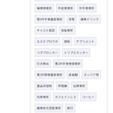
橈骨頭骨折
中足骨骨折
中手骨骨折
第5中手骨基部骨折
体育
酵素ドリンク
キャスト固定
母趾骨折
エステプロラボ
便秘
サプリメント
リヴブロッカー
トリプルカッター
引き締め
第1中手骨骨頭骨折
第2中節骨基部骨折
成長期
タンパク質
食品添加物
呼吸痛
仙骨骨折
内果骨折
カフェインレス
コーヒー
踵骨前方突起骨折
旅行