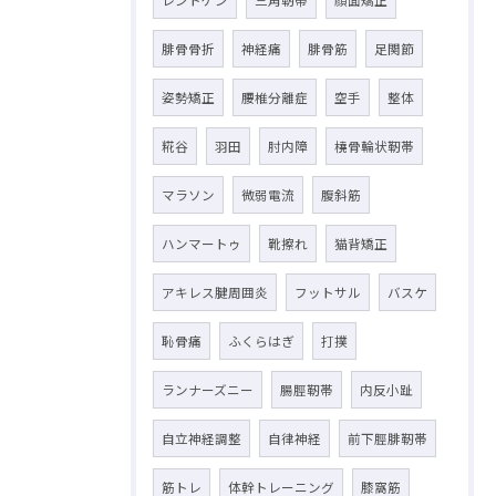
腓骨骨折
神経痛
腓骨筋
足関節
姿勢矯正
腰椎分離症
空手
整体
糀谷
羽田
肘内障
橈骨輪状靭帯
マラソン
微弱電流
腹斜筋
ハンマートゥ
靴擦れ
猫背矯正
アキレス腱周囲炎
フットサル
バスケ
恥骨痛
ふくらはぎ
打撲
ランナーズニー
腸脛靭帯
内反小趾
自立神経調整
自律神経
前下脛腓靭帯
筋トレ
体幹トレーニング
膝窩筋