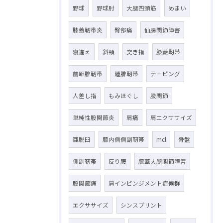
野球
野球肘
大腿四頭筋
めまい
膝蓋靭帯炎
臀部痛
仙腸関節障害
寝違え
斜頸
突き指
膝蓋靭帯
前距腓靭帯
踵腓靭帯
テーピング
人差し指
もみほぐし
股関節
単純性股関節炎
肩痛
肩エクササイズ
亜脱臼
膝内側側副靭帯
mcl
骨盤
側副靭帯
反り腰
膝蓋大腿関節障害
股関節痛
肩インピンジメント症候群
エクササイズ
シンスプリント