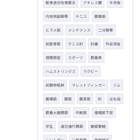
脛骨過労性骨膜炎
アキレス腱
半月板
内側側副靭帯
テニス
腓腹筋
ヒラメ筋
メンテナンス
二分靭帯
前脛骨筋
テニス肘
肘痛
外反母趾
顎関節症
スポーツ
膝蓋骨
ハムストリングス
ラグビー
前腕伸筋群
マレットフィンガー
ジム
腹横筋
腹筋
腹直筋
肘
ばね指
膝蓋大腿関節
中殿筋
僧帽筋下部
学生
遠位橈尺関節
腹壁攣縮
レントゲン
三角靭帯
顔面矯正