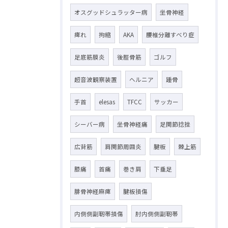
オスグッドシュラッター病
坐骨神経
痺れ
拘縮
AKA
腰椎分離すべり症
足底筋膜炎
後脛骨筋
ゴルフ
超音波観察装置
ヘルニア
踵骨
手首
elesas
TFCC
サッカー
シーバー病
坐骨神経痛
足関節捻挫
広背筋
肩関節周囲炎
腱板
棘上筋
膝痛
首痛
巻き肩
下垂足
腓骨神経麻痺
腱板損傷
内側側副靭帯損傷
肘内側側副靭帯