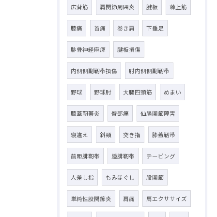
広背筋
肩関節周囲炎
腱板
棘上筋
膝痛
首痛
巻き肩
下垂足
腓骨神経麻痺
腱板損傷
内側側副靭帯損傷
肘内側側副靭帯
野球
野球肘
大腿四頭筋
めまい
膝蓋靭帯炎
臀部痛
仙腸関節障害
寝違え
斜頸
突き指
膝蓋靭帯
前距腓靭帯
踵腓靭帯
テーピング
人差し指
もみほぐし
股関節
単純性股関節炎
肩痛
肩エクササイズ