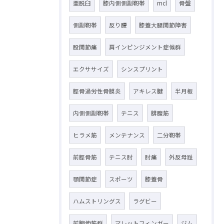
亜脱臼
膝内側側副靭帯
mcl
骨盤
側副靭帯
反り腰
膝蓋大腿関節障害
股関節痛
肩インピンジメント症候群
エクササイズ
シンスプリント
脛骨過労性骨膜炎
アキレス腱
半月板
内側側副靭帯
テニス
腓腹筋
ヒラメ筋
メンテナンス
二分靭帯
前脛骨筋
テニス肘
肘痛
外反母趾
顎関節症
スポーツ
膝蓋骨
ハムストリングス
ラグビー
前腕伸筋群
マレットフィンガー
ジム