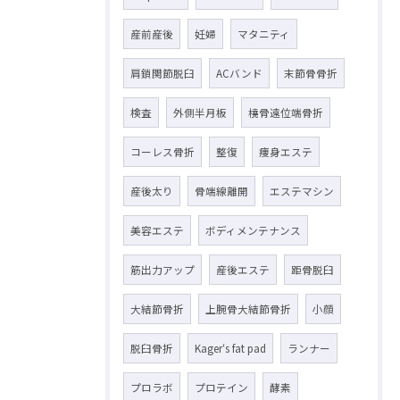
産前産後
妊婦
マタニティ
肩鎖関節脱臼
ACバンド
末節骨骨折
検査
外側半月板
橈骨遠位端骨折
コーレス骨折
整復
痩身エステ
産後太り
骨端線離開
エステマシン
美容エステ
ボディメンテナンス
筋出力アップ
産後エステ
距骨脱臼
大結節骨折
上腕骨大結節骨折
小顔
脱臼骨折
Kager‘s fat pad
ランナー
プロラボ
プロテイン
酵素