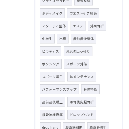
クライオセラピー
産後整体
ボディメイク
ウエスト引き締め
マタニティ整体
エステ
外果骨折
中学生
出産
産前産後整体
ピラティス
お尻の出っ張り
ボクシング
スポーツ外傷
スポーツ選手
体メンテナンス
パフォーマンスアップ
身体特性
産前産後矯正
距骨後突起骨折
橈骨神経麻痺
ドロップハンド
drop hand
腹直筋離開
膝蓋骨骨折