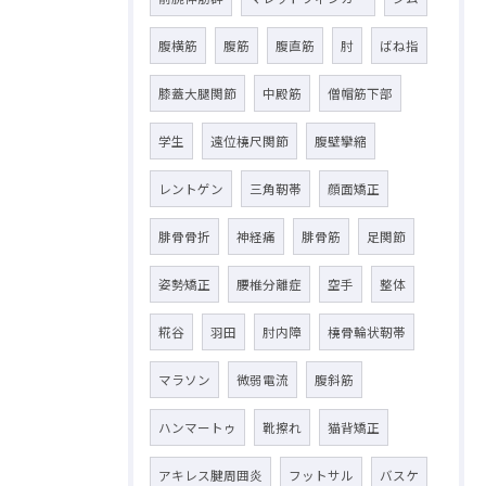
腹横筋
腹筋
腹直筋
肘
ばね指
膝蓋大腿関節
中殿筋
僧帽筋下部
学生
遠位橈尺関節
腹壁攣縮
レントゲン
三角靭帯
顔面矯正
腓骨骨折
神経痛
腓骨筋
足関節
姿勢矯正
腰椎分離症
空手
整体
糀谷
羽田
肘内障
橈骨輪状靭帯
マラソン
微弱電流
腹斜筋
ハンマートゥ
靴擦れ
猫背矯正
アキレス腱周囲炎
フットサル
バスケ