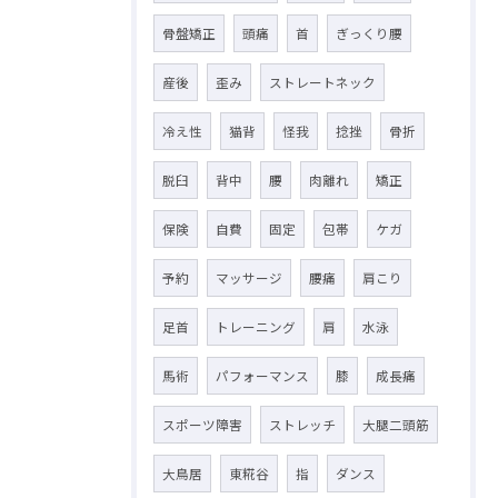
骨盤矯正
頭痛
首
ぎっくり腰
産後
歪み
ストレートネック
冷え性
猫背
怪我
捻挫
骨折
脱臼
背中
腰
肉離れ
矯正
保険
自費
固定
包帯
ケガ
予約
マッサージ
腰痛
肩こり
足首
トレーニング
肩
水泳
馬術
パフォーマンス
膝
成長痛
スポーツ障害
ストレッチ
大腿二頭筋
大鳥居
東糀谷
指
ダンス