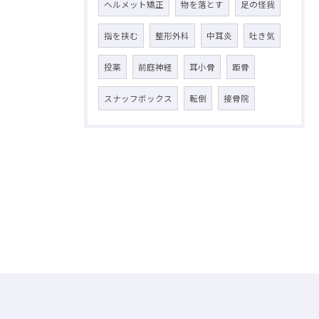
ヘルメット矯正
物を落とす
足の怪我
指を挟む
整形外科
中耳炎
吐き気
投薬
前庭神経
耳小骨
距骨
スナッフボックス
転倒
接骨院