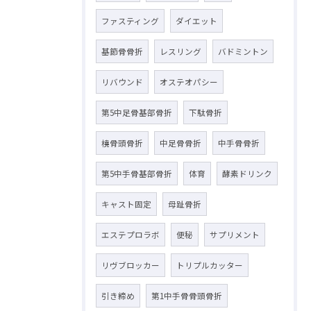
ファスティング
ダイエット
基節骨骨折
レスリング
バドミントン
リバウンド
オステオパシー
第5中足骨基部骨折
下駄骨折
橈骨頭骨折
中足骨骨折
中手骨骨折
第5中手骨基部骨折
体育
酵素ドリンク
キャスト固定
母趾骨折
エステプロラボ
便秘
サプリメント
リヴブロッカー
トリプルカッター
引き締め
第1中手骨骨頭骨折