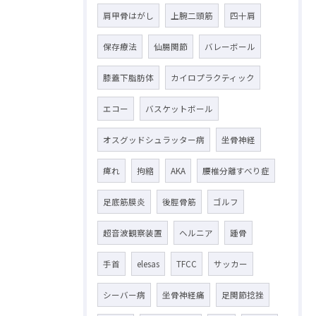
肩甲骨はがし
上腕二頭筋
四十肩
保存療法
仙腸関節
バレーボール
膝蓋下脂肪体
カイロプラクティック
エコー
バスケットボール
オスグッドシュラッター病
坐骨神経
痺れ
拘縮
AKA
腰椎分離すべり症
足底筋膜炎
後脛骨筋
ゴルフ
超音波観察装置
ヘルニア
踵骨
手首
elesas
TFCC
サッカー
シーバー病
坐骨神経痛
足関節捻挫