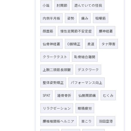
小趾
肘関節
遊んでいての怪我
内側半月板
姿勢
痛み
咀嚼筋
顔面筋
慢性足関節不安定症
腰神経叢
仙骨神経叢
O脚矯正
柔道
タナ障害
クラークテスト
恥骨結合離開
上腕二頭筋長頭腱
デスクワーク
整体姿勢矯正
パフォーマンス向上
SPAT
踵骨骨折
仙腸関節痛
むくみ
リラクゼーション
眼精疲労
腰椎椎間板ヘルニア
首こり
羽田空港