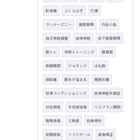
恥骨痛
ふくらはぎ
打撲
ランナーズニー
腸脛靭帯
内反小趾
自立神経調整
自律神経
前下脛腓靭帯
筋トレ
体幹トレーニング
膝窩筋
距腿関節
ジョギング
ばね股
頸部痛
膝水が溜まる
関節水腫
背骨コンディショニング
自律神経失調症
伏在神経
半月板損傷
リスフラン関節
靭帯損傷
三角筋
肋骨骨折
前腕屈筋
ソフトボール
産後矯正