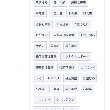
尺骨神経
正中神経
筋膜性腰痛
肩甲骨
中間広筋
掌側板
梨状筋
脊柱起立筋
仮性延長
こむら返り
水分補給
内側半月板損傷
下腿三頭筋
歩き方
草野球
腰方形筋
椎間関節性腰痛
コンタクトスポーツ
筋筋膜性腰痛
後頭下筋群
リブバンド
えら
リハビリ
硬膜調整
骨盤底筋
小顔矯正
美容
歩行指導
筋挫傷
アイシング
クールダウン