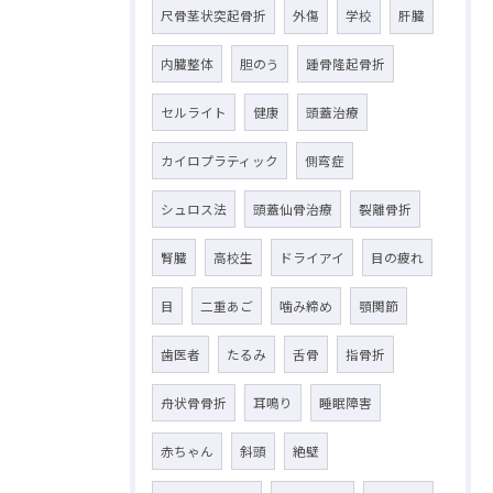
尺骨茎状突起骨折
外傷
学校
肝臓
内臓整体
胆のう
踵骨隆起骨折
セルライト
健康
頭蓋治療
カイロプラティック
側弯症
シュロス法
頭蓋仙骨治療
裂離骨折
腎臓
高校生
ドライアイ
目の疲れ
目
二重あご
噛み締め
顎関節
歯医者
たるみ
舌骨
指骨折
舟状骨骨折
耳鳴り
睡眠障害
赤ちゃん
斜頭
絶壁