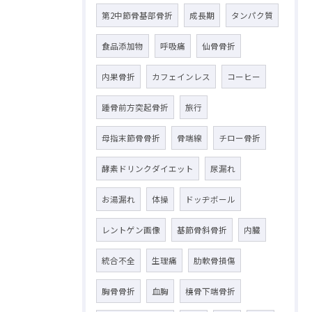
第2中節骨基部骨折
成長期
タンパク質
食品添加物
呼吸痛
仙骨骨折
内果骨折
カフェインレス
コーヒー
踵骨前方突起骨折
旅行
母指末節骨骨折
骨端線
チロー骨折
酵素ドリンクダイエット
尿漏れ
お湯漏れ
体操
ドッヂボール
レントゲン画像
基節骨斜骨折
内臓
統合不全
生理痛
肋軟骨損傷
胸骨骨折
血胸
橈骨下端骨折