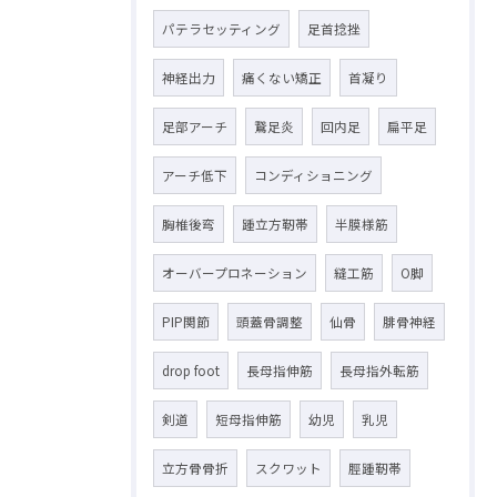
パテラセッティング
足首捻挫
神経出力
痛くない矯正
首凝り
足部アーチ
鵞足炎
回内足
扁平足
アーチ低下
コンディショニング
胸椎後弯
踵立方靭帯
半膜様筋
オーバープロネーション
縫工筋
O脚
PIP関節
頭蓋骨調整
仙骨
腓骨神経
drop foot
長母指伸筋
長母指外転筋
剣道
短母指伸筋
幼児
乳児
立方骨骨折
スクワット
脛踵靭帯